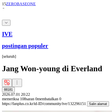
IVE
postingan populer
[
seluruh
]
Jang Won-young di Everland
88181
2026.07.01 20:22
memeriksa
108
saran
0
membatalkan
0
https://fanplus.co.kr/id-ID/community/ive/132296151
Salin alamat