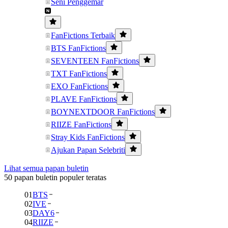
Seni Penggemar
FanFictions Terbaik
BTS FanFictions
SEVENTEEN FanFictions
TXT FanFictions
EXO FanFictions
PLAVE FanFictions
BOYNEXTDOOR FanFictions
RIIZE FanFictions
Stray Kids FanFictions
Ajukan Papan Selebriti
Lihat semua papan buletin
50 papan buletin populer teratas
01
BTS
02
IVE
03
DAY6
04
RIIZE