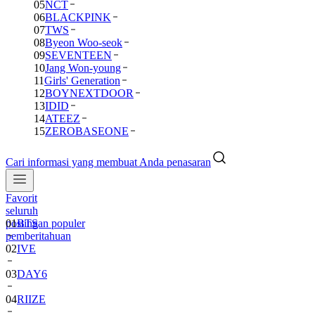
05
NCT
06
BLACKPINK
07
TWS
08
Byeon Woo-seok
09
SEVENTEEN
10
Jang Won-young
11
Girls' Generation
12
BOYNEXTDOOR
13
IDID
14
ATEEZ
15
ZEROBASEONE
Cari informasi yang membuat Anda penasaran
Favorit
01
BTS
seluruh
postingan populer
02
IVE
pemberitahuan
03
DAY6
04
RIIZE
05
NCT