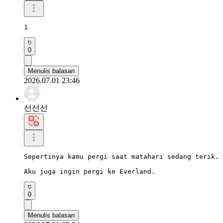
1
0
Menulis balasan
2026.07.01 23:46
선선선
Sepertinya kamu pergi saat matahari sedang terik.

Aku juga ingin pergi ke Everland.
0
Menulis balasan