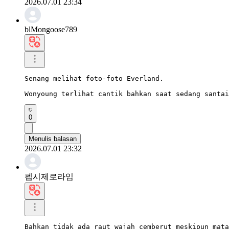
2026.07.01 23:34
blMongoose789
Senang melihat foto-foto Everland.

Wonyoung terlihat cantik bahkan saat sedang santai
0
Menulis balasan
2026.07.01 23:32
펩시제로라임
Bahkan tidak ada raut wajah cemberut meskipun mata