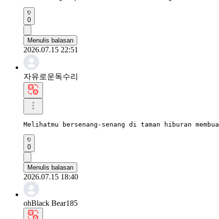
0
Menulis balasan
2026.07.15 22:51
자유로운독수리
Melihatmu bersenang-senang di taman hiburan membua
0
Menulis balasan
2026.07.15 18:40
ohBlack Bear185