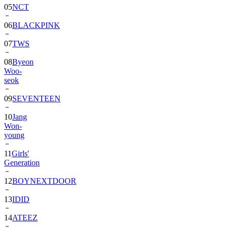
06
BLACKPINK
07
TWS
08
Byeon
Woo-
seok
09
SEVENTEEN
10
Jang
Won-
young
11
Girls'
Generation
12
BOYNEXTDOOR
13
IDID
14
ATEEZ
15
ZEROBASEONE