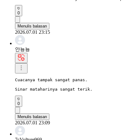
0
Menulis balasan
2026.07.01 23:15
안뇽뇽
Cuacanya tampak sangat panas.

Sinar mataharinya sangat terik.
0
Menulis balasan
2026.07.01 23:09
7cVulture969