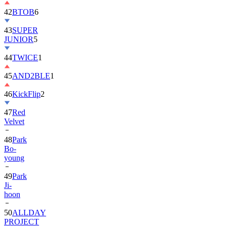
42
BTOB
6
43
SUPER
JUNIOR
5
44
TWICE
1
45
AND2BLE
1
46
KickFlip
2
47
Red
Velvet
48
Park
Bo-
young
49
Park
Ji-
hoon
50
ALLDAY
PROJECT