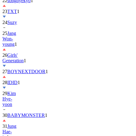
22
songhyekyo
1
23
TXT
1
24
Suzy
25
Jang
Won-
young
1
26
Girls'
Generation
1
27
BOYNEXTDOOR
1
28
IDID
1
29
Kim
Hye-
yoon
30
BABYMONSTER
1
31
Jung
Hae-