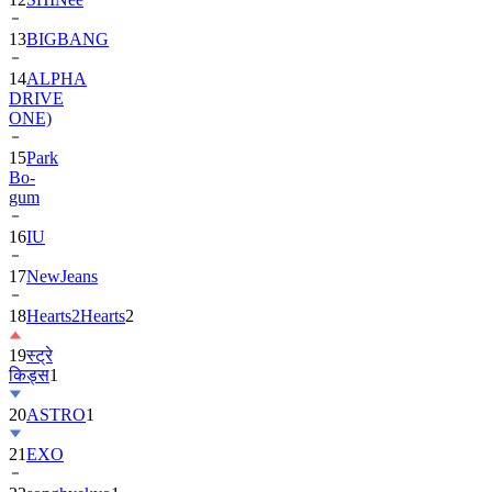
13
BIGBANG
14
ALPHA
DRIVE
ONE)
15
Park
Bo-
gum
16
IU
17
NewJeans
18
Hearts2Hearts
2
19
स्ट्रे
किड्स
1
20
ASTRO
1
21
EXO