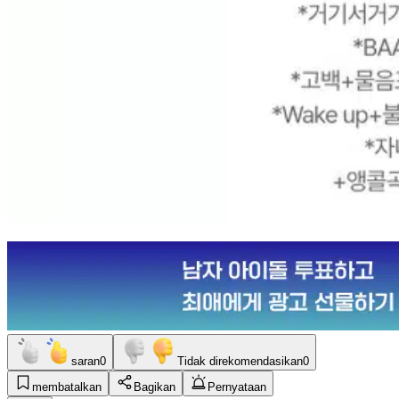
saran
0
Tidak direkomendasikan
0
membatalkan
Bagikan
Pernyataan