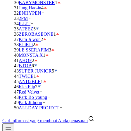
30
BABYMONSTER
1
31
Jung Hae-in
4
32
ENHYPEN
33
2PM
34
ILLIT
35
ATEEZ
5
36
ZEROBASEONE
1
37
Kim Ji-won
2
38
KiiiKiii
2
39
LE SSERAFIM
3
40
MONSTA X
1
41
AHOF
2
42
BTOB
6
43
SUPER JUNIOR
5
44
TWICE
1
45
AND2BLE
1
46
KickFlip
2
47
Red Velvet
48
Park Bo-young
49
Park Ji-hoon
50
ALLDAY PROJECT
Cari informasi yang membuat Anda penasaran