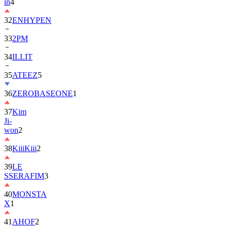
in
4
32
ENHYPEN
33
2PM
34
ILLIT
35
ATEEZ
5
36
ZEROBASEONE
1
37
Kim
Ji-
won
2
38
KiiiKiii
2
39
LE
SSERAFIM
3
40
MONSTA
X
1
41
AHOF
2