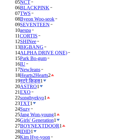
05
NCT
06
BLACKPINK
07
TWS
08
Byeon Woo-seok
09
SEVENTEEN
10
aespa
11
CORTIS
12
SHINee
13
BIGBANG
14
ALPHA DRIVE ONE)
15
Park Bo-gum
16
IU
17
NewJeans
18
Hearts2Hearts
2
19
स्ट्रे किड्स
1
20
ASTRO
1
21
EXO
22
songhyekyo
1
23
TXT
1
24
Suzy
25
Jang Won-young
1
26
Girls' Generation
1
27
BOYNEXTDOOR
1
28
IDID
1
29
Kim Hye-yoon