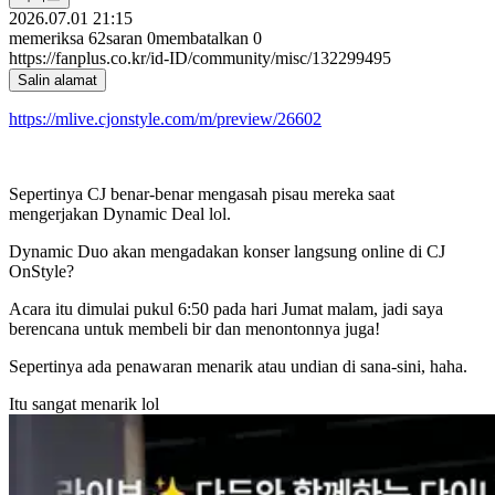
2026.07.01 21:15
memeriksa
62
saran
0
membatalkan
0
https://fanplus.co.kr/id-ID/community/misc/132299495
Salin alamat
https://mlive.cjonstyle.com/m/preview/26602
Sepertinya CJ benar-benar mengasah pisau mereka saat
mengerjakan Dynamic Deal lol.
Dynamic Duo akan mengadakan konser langsung online di CJ
OnStyle?
Acara itu dimulai pukul 6:50 pada hari Jumat malam, jadi saya
berencana untuk membeli bir dan menontonnya juga!
Sepertinya ada penawaran menarik atau undian di sana-sini, haha.
Itu sangat menarik lol