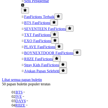
Seni Penggemar
FanFictions Terbaik
BTS FanFictions
SEVENTEEN FanFictions
TXT FanFictions
EXO FanFictions
PLAVE FanFictions
BOYNEXTDOOR FanFictions
RIIZE FanFictions
Stray Kids FanFictions
Ajukan Papan Selebriti
Lihat semua papan buletin
50 papan buletin populer teratas
01
BTS
02
IVE
03
DAY6
04
RIIZE