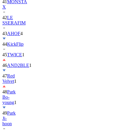
42
LE
SSERAFIM
43
AHOF
4
44
KickFlip
45
TWICE
1
46
AND2BLE
1
47
Red
Velvet
1
48
Park
Bo-
young
1
49
Park
Ji-
hoon
50
ALLDAY
PROJECT