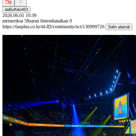
daBuffalo453
2026.06.01 10:39
memeriksa
58
saran
0
membatalkan
0
https://fanplus.co.kr/id-ID/community/nct/130999726
Salin alamat