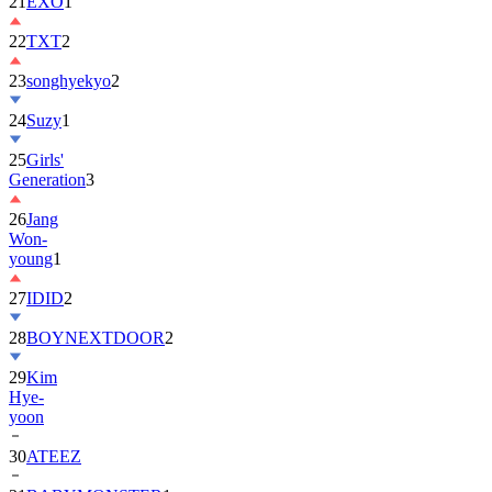
22
TXT
2
23
songhyekyo
2
24
Suzy
1
25
Girls'
Generation
3
26
Jang
Won-
young
1
27
IDID
2
28
BOYNEXTDOOR
2
29
Kim
Hye-
yoon
30
ATEEZ
31
BABYMONSTER
1