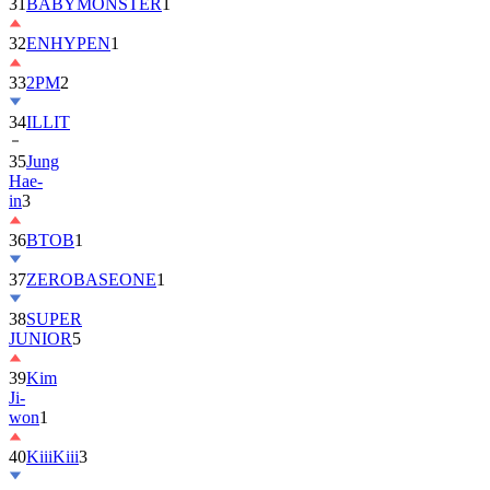
32
ENHYPEN
1
33
2PM
2
34
ILLIT
35
Jung
Hae-
in
3
36
BTOB
1
37
ZEROBASEONE
1
38
SUPER
JUNIOR
5
39
Kim
Ji-
won
1
40
KiiiKiii
3
41
MONSTA
X