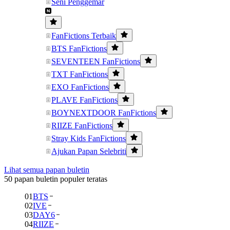
Seni Penggemar
FanFictions Terbaik
BTS FanFictions
SEVENTEEN FanFictions
TXT FanFictions
EXO FanFictions
PLAVE FanFictions
BOYNEXTDOOR FanFictions
RIIZE FanFictions
Stray Kids FanFictions
Ajukan Papan Selebriti
Lihat semua papan buletin
50 papan buletin populer teratas
01
BTS
02
IVE
03
DAY6
04
RIIZE