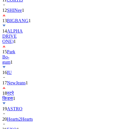
13
BIGBANG
1
14
ALPHA
DRIVE
ONE)
1
15
Park
Bo-
gum
1
16
IU
17
NewJeans
1
18
स्ट्रे
किड्स
1
19
ASTRO
20
Hearts2Hearts
21
EXO
1