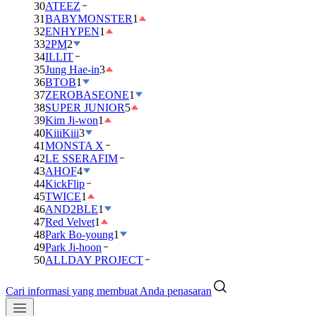
30
ATEEZ
31
BABYMONSTER
1
32
ENHYPEN
1
33
2PM
2
34
ILLIT
35
Jung Hae-in
3
36
BTOB
1
37
ZEROBASEONE
1
38
SUPER JUNIOR
5
39
Kim Ji-won
1
40
KiiiKiii
3
41
MONSTA X
42
LE SSERAFIM
43
AHOF
4
44
KickFlip
45
TWICE
1
46
AND2BLE
1
47
Red Velvet
1
48
Park Bo-young
1
49
Park Ji-hoon
50
ALLDAY PROJECT
Cari informasi yang membuat Anda penasaran