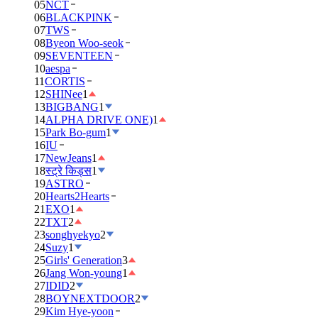
05
NCT
06
BLACKPINK
07
TWS
08
Byeon Woo-seok
09
SEVENTEEN
10
aespa
11
CORTIS
12
SHINee
1
13
BIGBANG
1
14
ALPHA DRIVE ONE)
1
15
Park Bo-gum
1
16
IU
17
NewJeans
1
18
स्ट्रे किड्स
1
19
ASTRO
20
Hearts2Hearts
21
EXO
1
22
TXT
2
23
songhyekyo
2
24
Suzy
1
25
Girls' Generation
3
26
Jang Won-young
1
27
IDID
2
28
BOYNEXTDOOR
2
29
Kim Hye-yoon