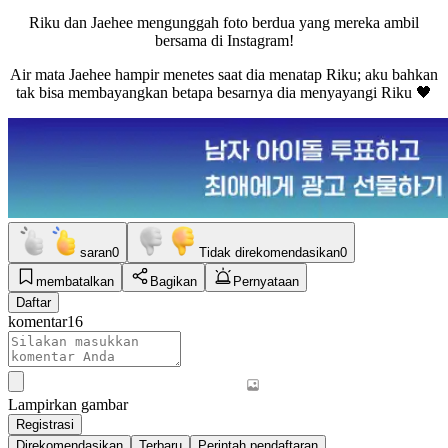
Riku dan Jaehee mengunggah foto berdua yang mereka ambil
bersama di Instagram!
Air mata Jaehee hampir menetes saat dia menatap Riku; aku bahkan
tak bisa membayangkan betapa besarnya dia menyayangi Riku 🖤
saran
0
Tidak direkomendasikan
0
membatalkan
Bagikan
Pernyataan
Daftar
komentar
16
Lampirkan gambar
Registrasi
Direkomendasikan
Terbaru
Perintah pendaftaran