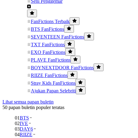
Seni Penggemar
FanFictions Terbaik
BTS FanFictions
SEVENTEEN FanFictions
TXT FanFictions
EXO FanFictions
PLAVE FanFictions
BOYNEXTDOOR FanFictions
RIIZE FanFictions
Stray Kids FanFictions
Ajukan Papan Selebriti
Lihat semua papan buletin
50 papan buletin populer teratas
01
BTS
02
IVE
03
DAY6
04
RIIZE