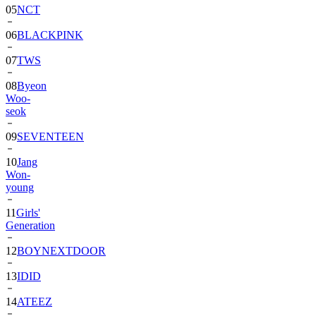
06
BLACKPINK
07
TWS
08
Byeon
Woo-
seok
09
SEVENTEEN
10
Jang
Won-
young
11
Girls'
Generation
12
BOYNEXTDOOR
13
IDID
14
ATEEZ
15
ZEROBASEONE