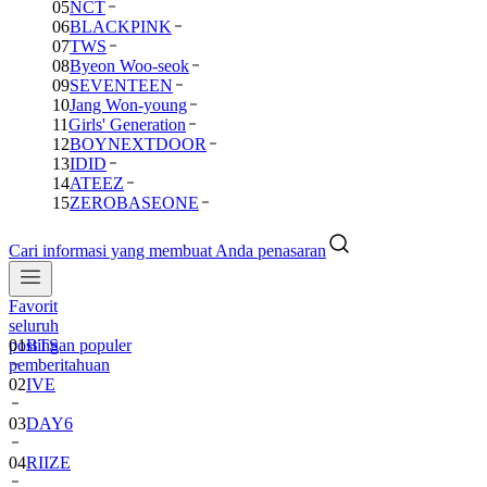
05
NCT
06
BLACKPINK
07
TWS
08
Byeon Woo-seok
09
SEVENTEEN
10
Jang Won-young
11
Girls' Generation
12
BOYNEXTDOOR
13
IDID
14
ATEEZ
15
ZEROBASEONE
Cari informasi yang membuat Anda penasaran
Favorit
01
BTS
seluruh
postingan populer
02
IVE
pemberitahuan
03
DAY6
04
RIIZE
05
NCT