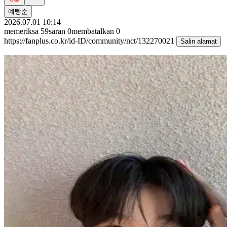
예빵순
2026.07.01 10:14
memeriksa
59
saran
0
membatalkan
0
https://fanplus.co.kr/id-ID/community/nct/132270021
Salin alamat