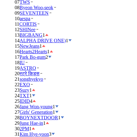
07
TWS
08
Byeon Woo-seok
09
SEVENTEEN
10
aespa
11
CORTIS
12
SHINee
13
BIGBANG
1
14
ALPHA DRIVE ONE)
1
15
NewJeans
1
16
Hearts2Hearts
1
17
Park Bo-gum
2
18
IU
19
ASTRO
20
स्ट्रे किड्स
21
songhyekyo
22
EXO
23
Suzy
1
24
TXT
1
25
IDID
4
26
Jang Won-young
1
27
Girls' Generation
1
28
BOYNEXTDOOR
1
29
Jung Hae-in
1
30
2PM
1
31
Kim Hye-yoon
3