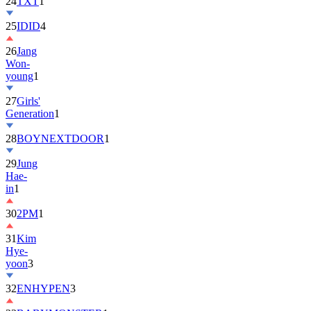
24
TXT
1
25
IDID
4
26
Jang
Won-
young
1
27
Girls'
Generation
1
28
BOYNEXTDOOR
1
29
Jung
Hae-
in
1
30
2PM
1
31
Kim
Hye-
yoon
3
32
ENHYPEN
3