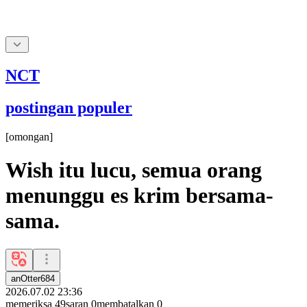
NCT
postingan populer
[
omongan
]
Wish itu lucu, semua orang
menunggu es krim bersama-
sama.
anOtter684
2026.07.02 23:36
memeriksa
49
saran
0
membatalkan
0