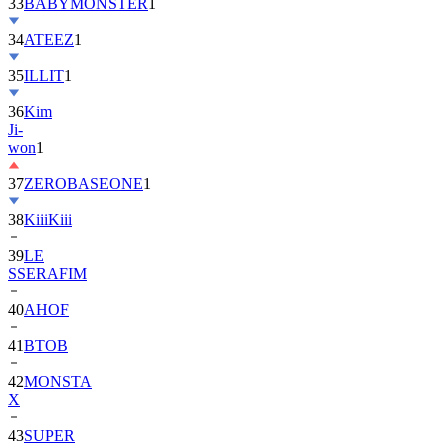
33
BABYMONSTER
1
34
ATEEZ
1
35
ILLIT
1
36
Kim
Ji-
won
1
37
ZEROBASEONE
1
38
KiiiKiii
39
LE
SSERAFIM
40
AHOF
41
BTOB
42
MONSTA
X
43
SUPER