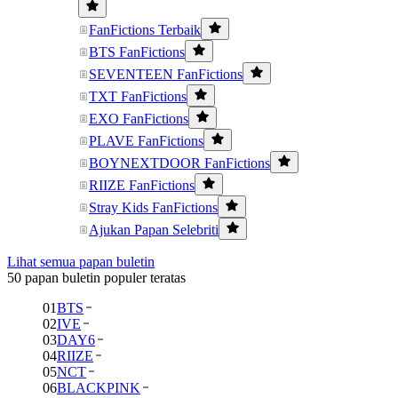
FanFictions Terbaik
BTS FanFictions
SEVENTEEN FanFictions
TXT FanFictions
EXO FanFictions
PLAVE FanFictions
BOYNEXTDOOR FanFictions
RIIZE FanFictions
Stray Kids FanFictions
Ajukan Papan Selebriti
Lihat semua papan buletin
50 papan buletin populer teratas
01
BTS
02
IVE
03
DAY6
04
RIIZE
05
NCT
06
BLACKPINK