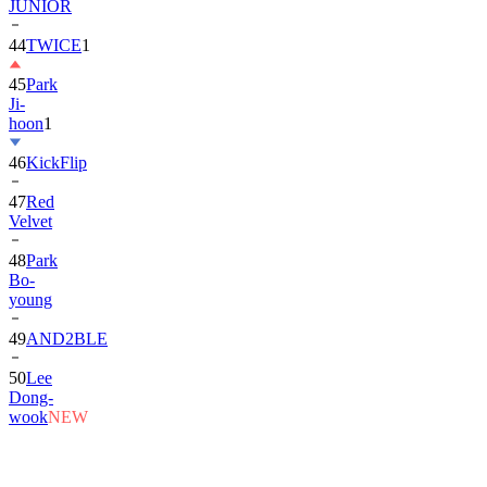
JUNIOR
44
TWICE
1
45
Park
Ji-
hoon
1
46
KickFlip
47
Red
Velvet
48
Park
Bo-
young
49
AND2BLE
50
Lee
Dong-
wook
NEW