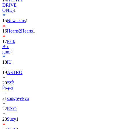
DRIVE
ONE)
1
15
NewJeans
1
16
Hearts2Hearts
1
17
Park
Bo-
gum
2
18
IU
19
ASTRO
20
स्ट्रे
किड्स
21
songhyekyo
22
EXO
23
Suzy
1