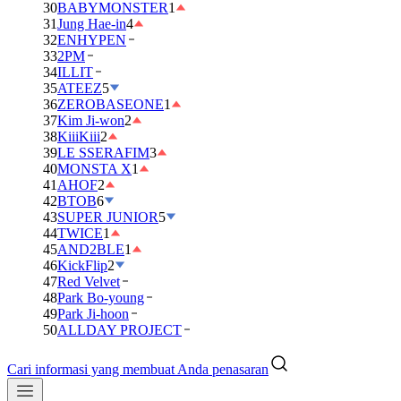
30
BABYMONSTER
1
31
Jung Hae-in
4
32
ENHYPEN
33
2PM
34
ILLIT
35
ATEEZ
5
36
ZEROBASEONE
1
37
Kim Ji-won
2
38
KiiiKiii
2
39
LE SSERAFIM
3
40
MONSTA X
1
41
AHOF
2
42
BTOB
6
43
SUPER JUNIOR
5
44
TWICE
1
45
AND2BLE
1
46
KickFlip
2
47
Red Velvet
48
Park Bo-young
49
Park Ji-hoon
50
ALLDAY PROJECT
Cari informasi yang membuat Anda penasaran