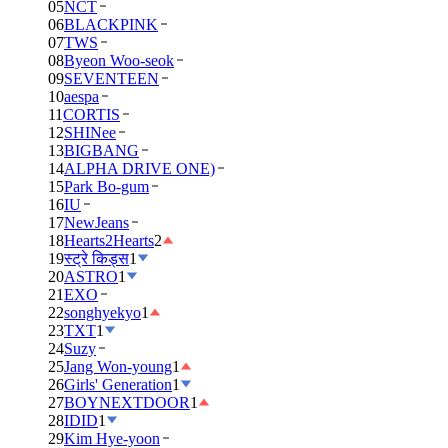
05
NCT
06
BLACKPINK
07
TWS
08
Byeon Woo-seok
09
SEVENTEEN
10
aespa
11
CORTIS
12
SHINee
13
BIGBANG
14
ALPHA DRIVE ONE)
15
Park Bo-gum
16
IU
17
NewJeans
18
Hearts2Hearts
2
19
स्ट्रे किड्स
1
20
ASTRO
1
21
EXO
22
songhyekyo
1
23
TXT
1
24
Suzy
25
Jang Won-young
1
26
Girls' Generation
1
27
BOYNEXTDOOR
1
28
IDID
1
29
Kim Hye-yoon