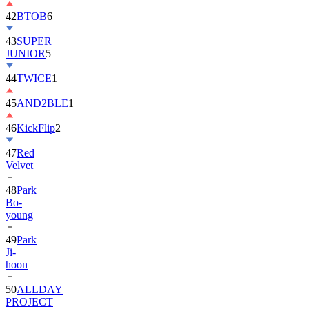
42
BTOB
6
43
SUPER
JUNIOR
5
44
TWICE
1
45
AND2BLE
1
46
KickFlip
2
47
Red
Velvet
48
Park
Bo-
young
49
Park
Ji-
hoon
50
ALLDAY
PROJECT