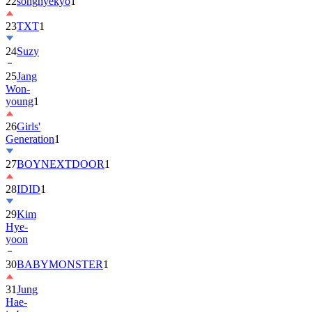
22
songhyekyo
1
23
TXT
1
24
Suzy
25
Jang
Won-
young
1
26
Girls'
Generation
1
27
BOYNEXTDOOR
1
28
IDID
1
29
Kim
Hye-
yoon
30
BABYMONSTER
1
31
Jung
Hae-