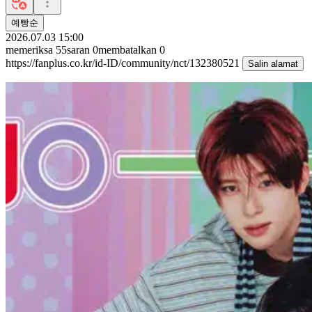
예빵순
2026.07.03 15:00
memeriksa
55
saran
0
membatalkan
0
https://fanplus.co.kr/id-ID/community/nct/132380521
Salin alamat