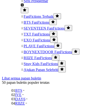
Seni Penggemar
FanFictions Terbaik
BTS FanFictions
SEVENTEEN FanFictions
TXT FanFictions
EXO FanFictions
PLAVE FanFictions
BOYNEXTDOOR FanFictions
RIIZE FanFictions
Stray Kids FanFictions
Ajukan Papan Selebriti
Lihat semua papan buletin
50 papan buletin populer teratas
01
BTS
02
IVE
03
DAY6
04
RIIZE