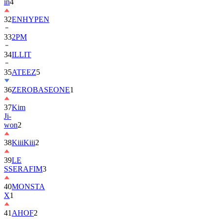
in
4
32
ENHYPEN
33
2PM
34
ILLIT
35
ATEEZ
5
36
ZEROBASEONE
1
37
Kim
Ji-
won
2
38
KiiiKiii
2
39
LE
SSERAFIM
3
40
MONSTA
X
1
41
AHOF
2