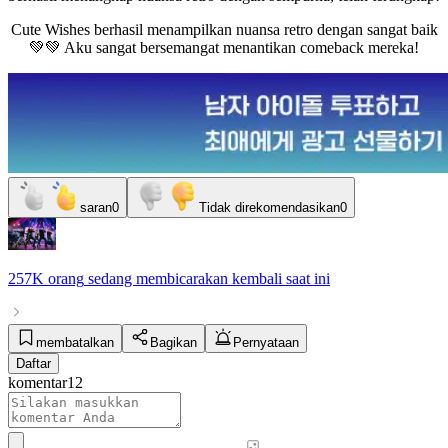
Cute Wishes berhasil menampilkan nuansa retro dengan sangat baik
💚💚 Aku sangat bersemangat menantikan comeback mereka!
saran
0
Tidak direkomendasikan
0
257K orang
sedang membicarakan
kembali
saat ini
membatalkan
Bagikan
Pernyataan
Daftar
komentar
12