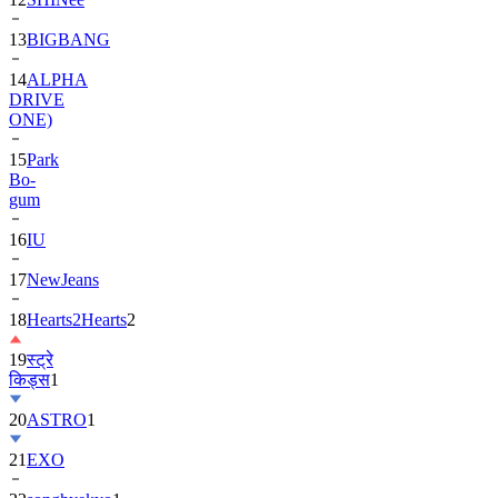
13
BIGBANG
14
ALPHA
DRIVE
ONE)
15
Park
Bo-
gum
16
IU
17
NewJeans
18
Hearts2Hearts
2
19
स्ट्रे
किड्स
1
20
ASTRO
1
21
EXO