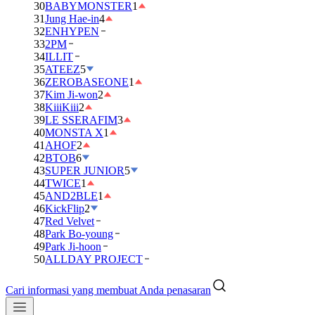
30
BABYMONSTER
1
31
Jung Hae-in
4
32
ENHYPEN
33
2PM
34
ILLIT
35
ATEEZ
5
36
ZEROBASEONE
1
37
Kim Ji-won
2
38
KiiiKiii
2
39
LE SSERAFIM
3
40
MONSTA X
1
41
AHOF
2
42
BTOB
6
43
SUPER JUNIOR
5
44
TWICE
1
45
AND2BLE
1
46
KickFlip
2
47
Red Velvet
48
Park Bo-young
49
Park Ji-hoon
50
ALLDAY PROJECT
Cari informasi yang membuat Anda penasaran