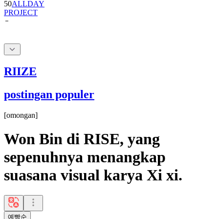
RIIZE
postingan populer
[
omongan
]
Won Bin di RISE, yang
sepenuhnya menangkap
suasana visual karya Xi xi.
예빵순