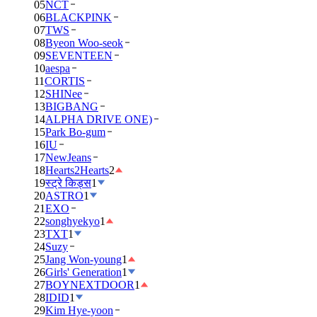
05
NCT
06
BLACKPINK
07
TWS
08
Byeon Woo-seok
09
SEVENTEEN
10
aespa
11
CORTIS
12
SHINee
13
BIGBANG
14
ALPHA DRIVE ONE)
15
Park Bo-gum
16
IU
17
NewJeans
18
Hearts2Hearts
2
19
स्ट्रे किड्स
1
20
ASTRO
1
21
EXO
22
songhyekyo
1
23
TXT
1
24
Suzy
25
Jang Won-young
1
26
Girls' Generation
1
27
BOYNEXTDOOR
1
28
IDID
1
29
Kim Hye-yoon