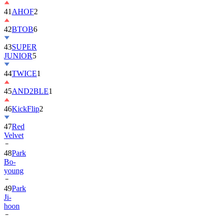
42
BTOB
6
43
SUPER
JUNIOR
5
44
TWICE
1
45
AND2BLE
1
46
KickFlip
2
47
Red
Velvet
48
Park
Bo-
young
49
Park
Ji-
hoon
50
ALLDAY
PROJECT