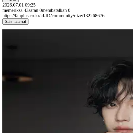
2026.07.01 09:25
memeriksa
43
saran
0
membatalkan
0
https://fanplus.co.kr/id-ID/community/riize/132268676
Salin alamat