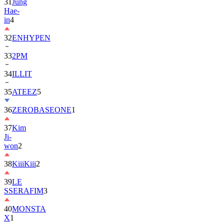
in
4
32
ENHYPEN
33
2PM
34
ILLIT
35
ATEEZ
5
36
ZEROBASEONE
1
37
Kim
Ji-
won
2
38
KiiiKiii
2
39
LE
SSERAFIM
3
40
MONSTA
X
1
41
AHOF
2