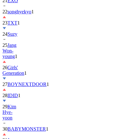
22
songhyekyo
1
23
TXT
1
24
Suzy
25
Jang
Won-
young
1
26
Girls'
Generation
1
27
BOYNEXTDOOR
1
28
IDID
1
29
Kim
Hye-
yoon
30
BABYMONSTER
1
31
Jung
Hae-