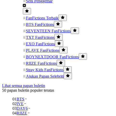
Seni Penggemar
FanFictions Terbaik
BTS FanFictions
SEVENTEEN FanFictions
TXT FanFictions
EXO FanFictions
PLAVE FanFictions
BOYNEXTDOOR FanFictions
RIIZE FanFictions
Stray Kids FanFictions
Ajukan Papan Selebriti
Lihat semua papan buletin
50 papan buletin populer teratas
01
BTS
02
IVE
03
DAY6
04
RIIZE