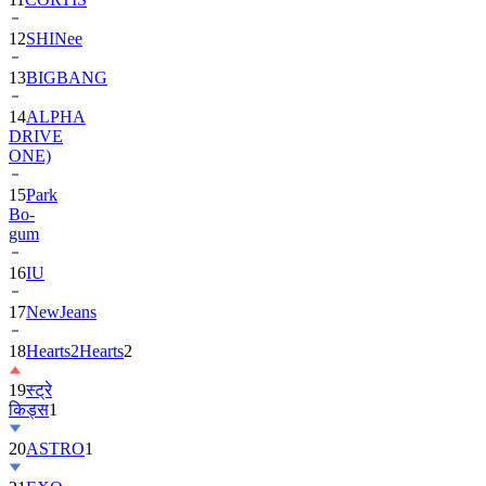
13
BIGBANG
14
ALPHA
DRIVE
ONE)
15
Park
Bo-
gum
16
IU
17
NewJeans
18
Hearts2Hearts
2
19
स्ट्रे
किड्स
1
20
ASTRO
1
21
EXO