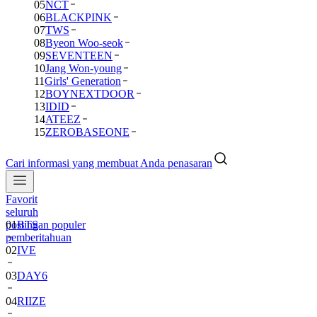
05
NCT
06
BLACKPINK
07
TWS
08
Byeon Woo-seok
09
SEVENTEEN
10
Jang Won-young
11
Girls' Generation
12
BOYNEXTDOOR
13
IDID
14
ATEEZ
15
ZEROBASEONE
Cari informasi yang membuat Anda penasaran
Favorit
01
BTS
seluruh
postingan populer
02
IVE
pemberitahuan
03
DAY6
04
RIIZE
05
NCT