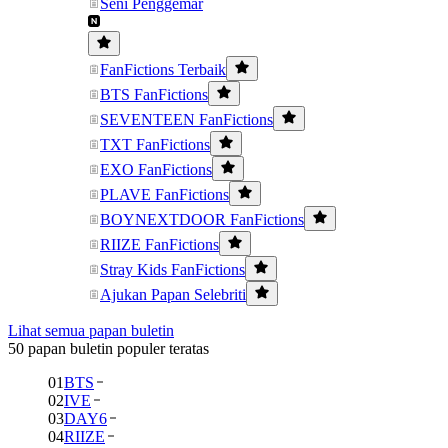
Seni Penggemar
FanFictions Terbaik
BTS FanFictions
SEVENTEEN FanFictions
TXT FanFictions
EXO FanFictions
PLAVE FanFictions
BOYNEXTDOOR FanFictions
RIIZE FanFictions
Stray Kids FanFictions
Ajukan Papan Selebriti
Lihat semua papan buletin
50 papan buletin populer teratas
01
BTS
02
IVE
03
DAY6
04
RIIZE