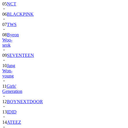
06
BLACKPINK
07
TWS
08
Byeon
Woo-
seok
09
SEVENTEEN
10
Jang
Won-
young
11
Girls'
Generation
12
BOYNEXTDOOR
13
IDID
14
ATEEZ
15
ZEROBASEONE