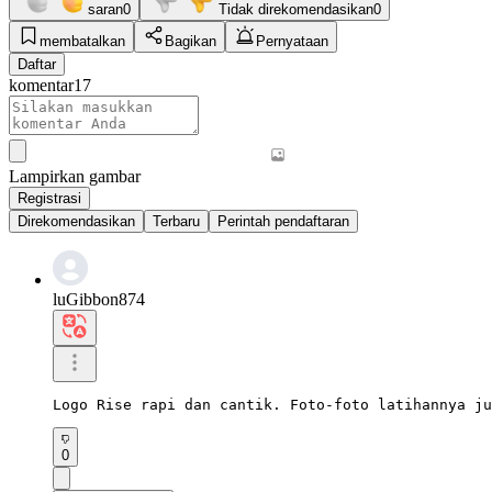
saran
0
Tidak direkomendasikan
0
membatalkan
Bagikan
Pernyataan
Daftar
komentar
17
Lampirkan gambar
Registrasi
Direkomendasikan
Terbaru
Perintah pendaftaran
luGibbon874
Logo Rise rapi dan cantik. Foto-foto latihannya ju
0