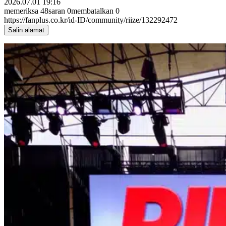
2026.07.01 19:16
memeriksa
48
saran
0
membatalkan
0
https://fanplus.co.kr/id-ID/community/riize/132292472
Salin alamat