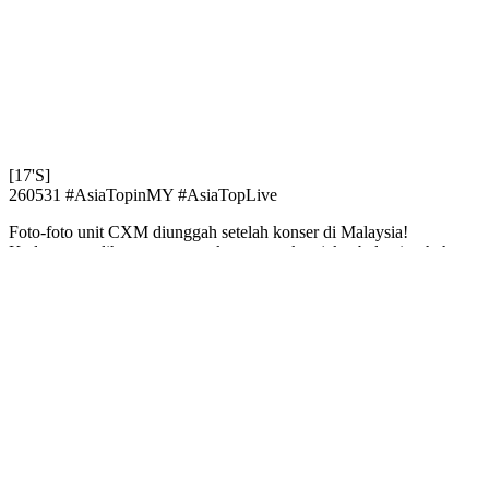
[17'S]
260531 #AsiaTopinMY #AsiaTopLive
Foto-foto unit CXM diunggah setelah konser di Malaysia!
Keduanya terlihat sangat cocok mengenakan jaket balap itu, haha.
Mingyu terlihat serasi dengan warna merah dan S.Coups
mengenakan warna kuning dengan sempurna dan tampak cantik
bersama mereka haha.
Karena keduanya memiliki fisik dan penampilan yang sempurna,
maka terciptalah foto berdua yang super keren 😊