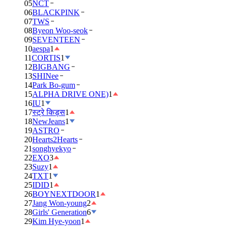
05
NCT
06
BLACKPINK
07
TWS
08
Byeon Woo-seok
09
SEVENTEEN
10
aespa
1
11
CORTIS
1
12
BIGBANG
13
SHINee
14
Park Bo-gum
15
ALPHA DRIVE ONE)
1
16
IU
1
17
स्ट्रे किड्स
1
18
NewJeans
1
19
ASTRO
20
Hearts2Hearts
21
songhyekyo
22
EXO
3
23
Suzy
1
24
TXT
1
25
IDID
1
26
BOYNEXTDOOR
1
27
Jang Won-young
2
28
Girls' Generation
6
29
Kim Hye-yoon
1