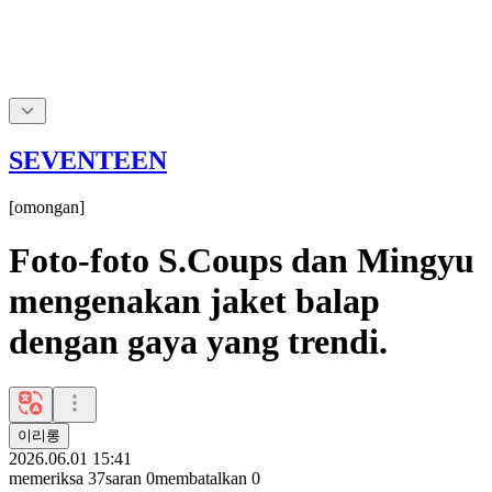
SEVENTEEN
[
omongan
]
Foto-foto S.Coups dan Mingyu
mengenakan jaket balap
dengan gaya yang trendi.
이리롱
2026.06.01 15:41
memeriksa
37
saran
0
membatalkan
0