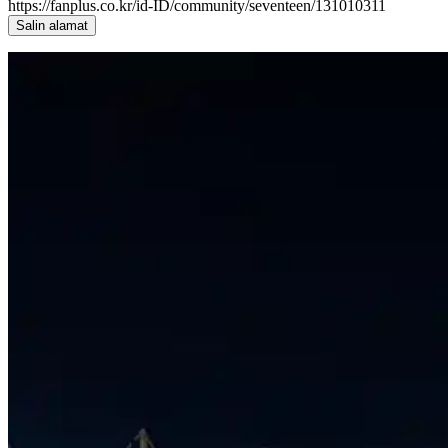
https://fanplus.co.kr/id-ID/community/seventeen/131010311
Salin alamat