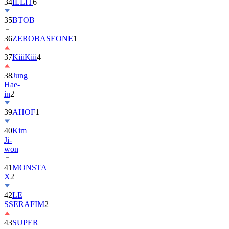
35
BTOB
36
ZEROBASEONE
1
37
KiiiKiii
4
38
Jung
Hae-
in
2
39
AHOF
1
40
Kim
Ji-
won
41
MONSTA
X
2
42
LE
SSERAFIM
2
43
SUPER
JUNIOR
1