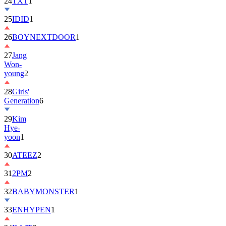
25
IDID
1
26
BOYNEXTDOOR
1
27
Jang
Won-
young
2
28
Girls'
Generation
6
29
Kim
Hye-
yoon
1
30
ATEEZ
2
31
2PM
2
32
BABYMONSTER
1
33
ENHYPEN
1
34
ILLIT
6