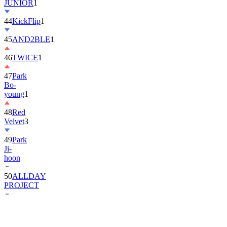
44
KickFlip
1
45
AND2BLE
1
46
TWICE
1
47
Park
Bo-
young
1
48
Red
Velvet
3
49
Park
Ji-
hoon
50
ALLDAY
PROJECT