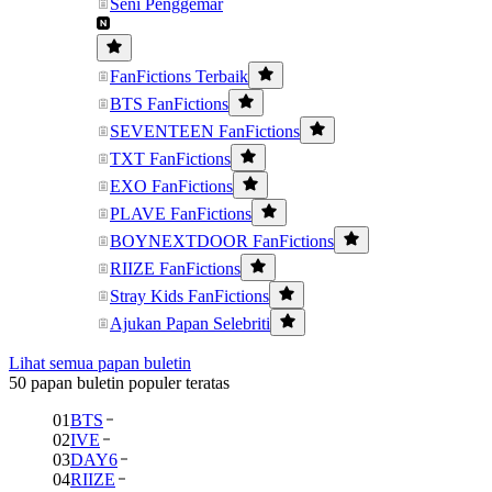
Seni Penggemar
FanFictions Terbaik
BTS FanFictions
SEVENTEEN FanFictions
TXT FanFictions
EXO FanFictions
PLAVE FanFictions
BOYNEXTDOOR FanFictions
RIIZE FanFictions
Stray Kids FanFictions
Ajukan Papan Selebriti
Lihat semua papan buletin
50 papan buletin populer teratas
01
BTS
02
IVE
03
DAY6
04
RIIZE