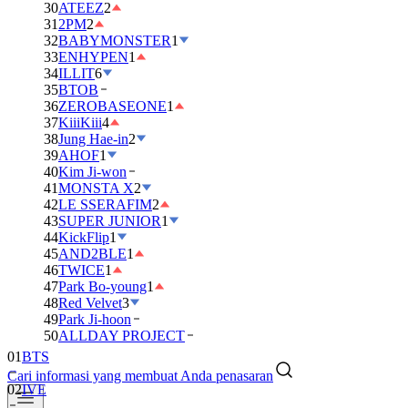
30
ATEEZ
2
31
2PM
2
32
BABYMONSTER
1
33
ENHYPEN
1
34
ILLIT
6
35
BTOB
36
ZEROBASEONE
1
37
KiiiKiii
4
38
Jung Hae-in
2
39
AHOF
1
40
Kim Ji-won
41
MONSTA X
2
42
LE SSERAFIM
2
43
SUPER JUNIOR
1
44
KickFlip
1
45
AND2BLE
1
46
TWICE
1
47
Park Bo-young
1
48
Red Velvet
3
49
Park Ji-hoon
01
BTS
50
ALLDAY PROJECT
02
IVE
Cari informasi yang membuat Anda penasaran
03
DAY6