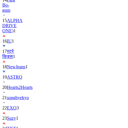
15
ALPHA
DRIVE
ONE)
1
16
IU
1
17
स्ट्रे
किड्स
1
18
NewJeans
1
19
ASTRO
20
Hearts2Hearts
21
songhyekyo
22
EXO
3
23
Suzy
1
24
TXT
1