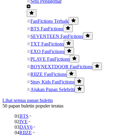
Seni Penggemar
FanFictions Terbaik
BTS FanFictions
SEVENTEEN FanFictions
TXT FanFictions
EXO FanFictions
PLAVE FanFictions
BOYNEXTDOOR FanFictions
RIIZE FanFictions
Stray Kids FanFictions
Ajukan Papan Selebriti
Lihat semua papan buletin
50 papan buletin populer teratas
01
BTS
02
IVE
03
DAY6
04
RIIZE