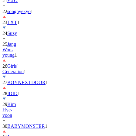
21
EXO
22
songhyekyo
1
23
TXT
1
24
Suzy
25
Jang
Won-
young
1
26
Girls'
Generation
1
27
BOYNEXTDOOR
1
28
IDID
1
29
Kim
Hye-
yoon
30
BABYMONSTER
1