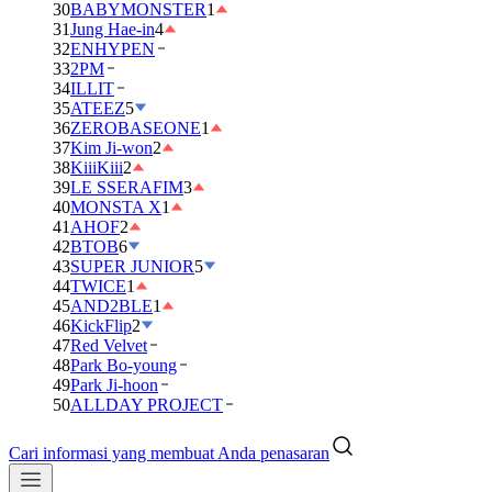
30
BABYMONSTER
1
31
Jung Hae-in
4
32
ENHYPEN
33
2PM
34
ILLIT
35
ATEEZ
5
36
ZEROBASEONE
1
37
Kim Ji-won
2
38
KiiiKiii
2
39
LE SSERAFIM
3
40
MONSTA X
1
41
AHOF
2
42
BTOB
6
43
SUPER JUNIOR
5
44
TWICE
1
45
AND2BLE
1
46
KickFlip
2
47
Red Velvet
48
Park Bo-young
49
Park Ji-hoon
50
ALLDAY PROJECT
Cari informasi yang membuat Anda penasaran