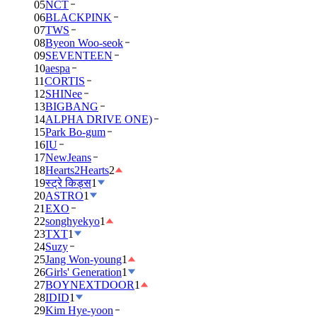
05
NCT
06
BLACKPINK
07
TWS
08
Byeon Woo-seok
09
SEVENTEEN
10
aespa
11
CORTIS
12
SHINee
13
BIGBANG
14
ALPHA DRIVE ONE)
15
Park Bo-gum
16
IU
17
NewJeans
18
Hearts2Hearts
2
19
स्ट्रे किड्स
1
20
ASTRO
1
21
EXO
22
songhyekyo
1
23
TXT
1
24
Suzy
25
Jang Won-young
1
26
Girls' Generation
1
27
BOYNEXTDOOR
1
28
IDID
1
29
Kim Hye-yoon