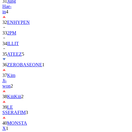
31
Jung
Hae-
in
4
32
ENHYPEN
33
2PM
34
ILLIT
35
ATEEZ
5
36
ZEROBASEONE
1
37
Kim
Ji-
won
2
38
KiiiKiii
2
39
LE
SSERAFIM
3
40
MONSTA
X
1