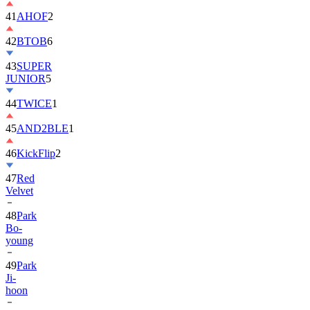
41
AHOF
2
42
BTOB
6
43
SUPER
JUNIOR
5
44
TWICE
1
45
AND2BLE
1
46
KickFlip
2
47
Red
Velvet
48
Park
Bo-
young
49
Park
Ji-
hoon