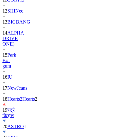
12
SHINee
13
BIGBANG
14
ALPHA
DRIVE
ONE)
15
Park
Bo-
gum
16
IU
17
NewJeans
18
Hearts2Hearts
2
19
स्ट्रे
किड्स
1
20
ASTRO
1