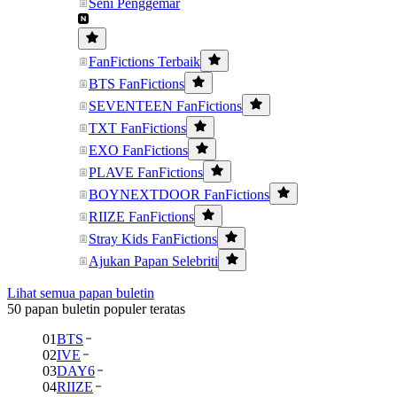
Seni Penggemar
FanFictions Terbaik
BTS FanFictions
SEVENTEEN FanFictions
TXT FanFictions
EXO FanFictions
PLAVE FanFictions
BOYNEXTDOOR FanFictions
RIIZE FanFictions
Stray Kids FanFictions
Ajukan Papan Selebriti
Lihat semua papan buletin
50 papan buletin populer teratas
01
BTS
02
IVE
03
DAY6
04
RIIZE