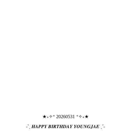
★₊✧⁺ 20260531 ⁺✧₊★
˗ˋˏ 𝑯𝑨𝑷𝑷𝒀 𝑩𝑰𝑹𝑻𝑯𝑫𝑨𝒀 𝒀𝑶𝑼𝑵𝑮𝑱𝑨𝑬 ˎˊ˗