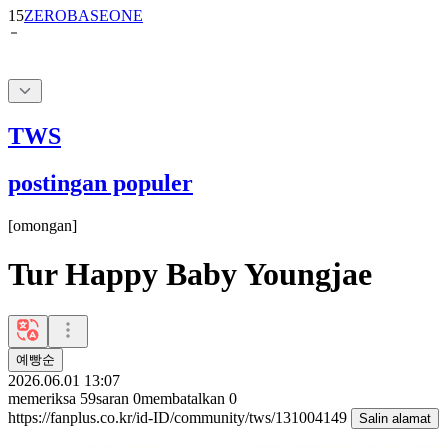
15
ZEROBASEONE
TWS
postingan populer
[
omongan
]
Tur Happy Baby Youngjae
예빵순
2026.06.01 13:07
memeriksa
59
saran
0
membatalkan
0
https://fanplus.co.kr/id-ID/community/tws/131004149
Salin alamat