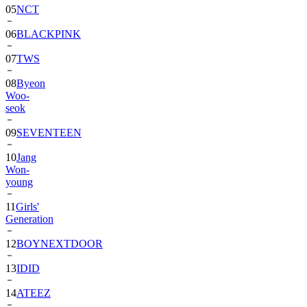
05
NCT
06
BLACKPINK
07
TWS
08
Byeon
Woo-
seok
09
SEVENTEEN
10
Jang
Won-
young
11
Girls'
Generation
12
BOYNEXTDOOR
13
IDID
14
ATEEZ