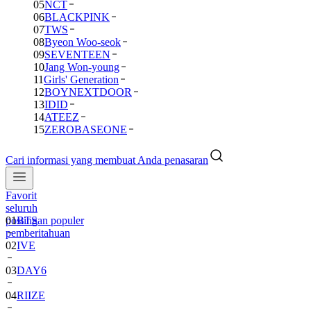
05
NCT
06
BLACKPINK
07
TWS
08
Byeon Woo-seok
09
SEVENTEEN
10
Jang Won-young
11
Girls' Generation
12
BOYNEXTDOOR
13
IDID
14
ATEEZ
15
ZEROBASEONE
Cari informasi yang membuat Anda penasaran
Favorit
seluruh
postingan populer
01
BTS
pemberitahuan
02
IVE
03
DAY6
04
RIIZE