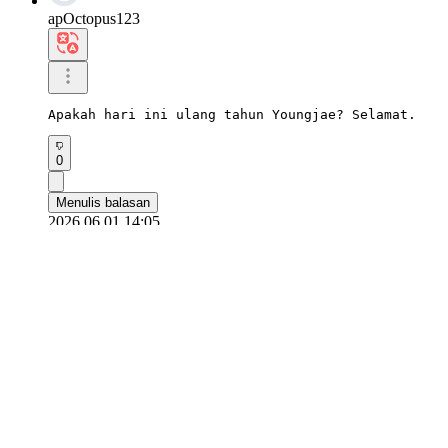
apOctopus123
Apakah hari ini ulang tahun Youngjae? Selamat.
0
Menulis balasan
2026.06.01 14:05
pusat layanan pelanggan
appfanplus@gmail.com
Permintaan email
Syarat Penggunaan
|
Kebijakan pribadi
Lantai 10, 17-6, Yeoksam-ro 3-gil, Gangnam-gu, Seoul
Hak Cipta © Pan Plus. Seluruh hak cipta.