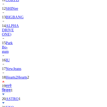
12
SHINee
13
BIGBANG
14
ALPHA
DRIVE
ONE)
15
Park
Bo-
gum
16
IU
17
NewJeans
18
Hearts2Hearts
2
19
स्ट्रे
किड्स
1
20
ASTRO
1