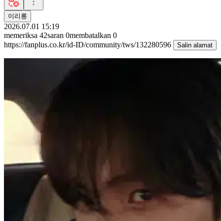
이리롱
2026.07.01 15:19
memeriksa
42
saran
0
membatalkan
0
https://fanplus.co.kr/id-ID/community/tws/132280596
Salin alamat