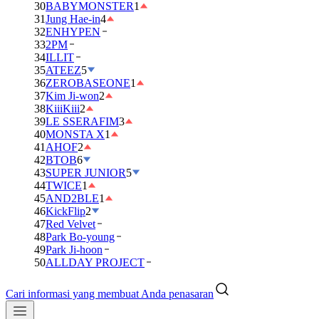
30
BABYMONSTER
1
31
Jung Hae-in
4
32
ENHYPEN
33
2PM
34
ILLIT
35
ATEEZ
5
36
ZEROBASEONE
1
37
Kim Ji-won
2
38
KiiiKiii
2
39
LE SSERAFIM
3
40
MONSTA X
1
41
AHOF
2
42
BTOB
6
43
SUPER JUNIOR
5
44
TWICE
1
45
AND2BLE
1
46
KickFlip
2
47
Red Velvet
48
Park Bo-young
49
Park Ji-hoon
50
ALLDAY PROJECT
Cari informasi yang membuat Anda penasaran