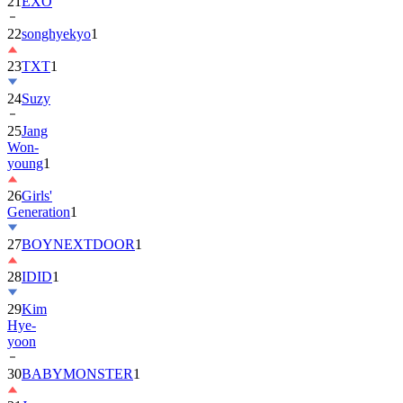
21
EXO
22
songhyekyo
1
23
TXT
1
24
Suzy
25
Jang
Won-
young
1
26
Girls'
Generation
1
27
BOYNEXTDOOR
1
28
IDID
1
29
Kim
Hye-
yoon
30
BABYMONSTER
1