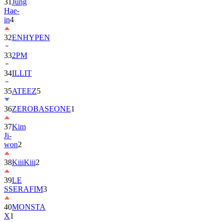
31
Jung
Hae-
in
4
32
ENHYPEN
33
2PM
34
ILLIT
35
ATEEZ
5
36
ZEROBASEONE
1
37
Kim
Ji-
won
2
38
KiiiKiii
2
39
LE
SSERAFIM
3
40
MONSTA
X
1