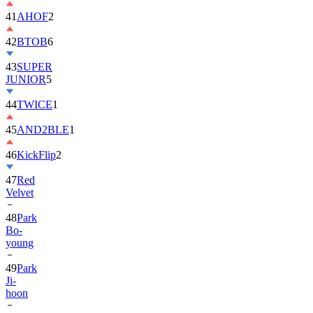
41
AHOF
2
42
BTOB
6
43
SUPER
JUNIOR
5
44
TWICE
1
45
AND2BLE
1
46
KickFlip
2
47
Red
Velvet
48
Park
Bo-
young
49
Park
Ji-
hoon