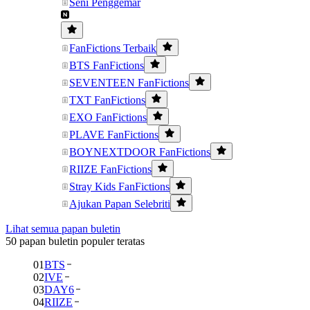
Seni Penggemar
FanFictions Terbaik
BTS FanFictions
SEVENTEEN FanFictions
TXT FanFictions
EXO FanFictions
PLAVE FanFictions
BOYNEXTDOOR FanFictions
RIIZE FanFictions
Stray Kids FanFictions
Ajukan Papan Selebriti
Lihat semua papan buletin
50 papan buletin populer teratas
01
BTS
02
IVE
03
DAY6
04
RIIZE