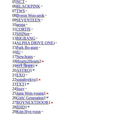
05
NCT
06
BLACKPINK
07
TWS
08
Byeon Woo-seok
09
SEVENTEEN
10
aespa
11
CORTIS
12
SHINee
13
BIGBANG
14
ALPHA DRIVE ONE)
15
Park Bo-gum
16
IU
17
NewJeans
18
Hearts2Hearts
2
19
स्ट्रे किड्स
1
20
ASTRO
1
21
EXO
22
songhyekyo
1
23
TXT
1
24
Suzy
25
Jang Won-young
1
26
Girls' Generation
1
27
BOYNEXTDOOR
1
28
IDID
1
29
Kim Hye-yoon