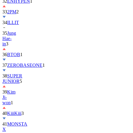
32
ENHYPEN
1
33
2PM
2
34
ILLIT
35
Jung
Hae-
in
3
36
BTOB
1
37
ZEROBASEONE
1
38
SUPER
JUNIOR
5
39
Kim
Ji-
won
1
40
KiiiKiii
3
41
MONSTA
X