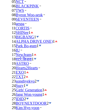
05
NCT
06
BLACKPINK
07
TWS
08
Byeon Woo-seok
09
SEVENTEEN
10
aespa
11
CORTIS
12
SHINee
1
13
BIGBANG
1
14
ALPHA DRIVE ONE)
1
15
Park Bo-gum
1
16
IU
17
NewJeans
1
18
स्ट्रे किड्स
1
19
ASTRO
20
Hearts2Hearts
21
EXO
1
22
TXT
2
23
songhyekyo
2
24
Suzy
1
25
Girls' Generation
3
26
Jang Won-young
1
27
IDID
2
28
BOYNEXTDOOR
2
29
Kim Hye-yoon