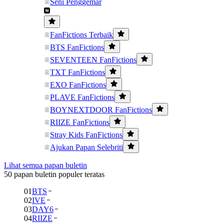
Seni Penggemar
FanFictions Terbaik
BTS FanFictions
SEVENTEEN FanFictions
TXT FanFictions
EXO FanFictions
PLAVE FanFictions
BOYNEXTDOOR FanFictions
RIIZE FanFictions
Stray Kids FanFictions
Ajukan Papan Selebriti
Lihat semua papan buletin
50 papan buletin populer teratas
01
BTS
02
IVE
03
DAY6
04
RIIZE