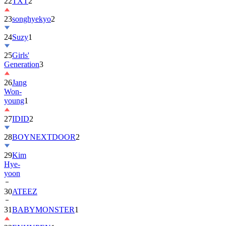
22
TXT
2
23
songhyekyo
2
24
Suzy
1
25
Girls'
Generation
3
26
Jang
Won-
young
1
27
IDID
2
28
BOYNEXTDOOR
2
29
Kim
Hye-
yoon
30
ATEEZ
31
BABYMONSTER
1