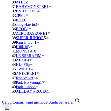
30
ATEEZ
31
BABYMONSTER
1
32
ENHYPEN
1
33
2PM
2
34
ILLIT
35
Jung Hae-in
3
36
BTOB
1
37
ZEROBASEONE
1
38
SUPER JUNIOR
5
39
Kim Ji-won
1
40
KiiiKiii
3
41
MONSTA X
42
LE SSERAFIM
43
AHOF
4
44
KickFlip
45
TWICE
1
46
AND2BLE
1
47
Red Velvet
1
48
Park Bo-young
1
49
Park Ji-hoon
50
ALLDAY PROJECT
Cari informasi yang membuat Anda penasaran