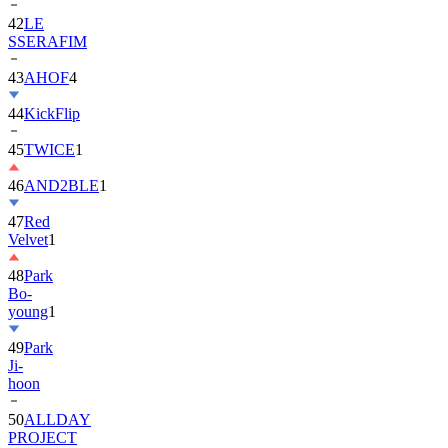
42
LE
SSERAFIM
43
AHOF
4
44
KickFlip
45
TWICE
1
46
AND2BLE
1
47
Red
Velvet
1
48
Park
Bo-
young
1
49
Park
Ji-
hoon
50
ALLDAY
PROJECT