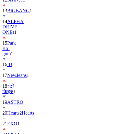
13
BIGBANG
1
14
ALPHA
DRIVE
ONE)
1
15
Park
Bo-
gum
1
16
IU
17
NewJeans
1
18
स्ट्रे
किड्स
1
19
ASTRO
20
Hearts2Hearts
21
EXO
1