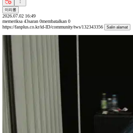
이리롱
2026.07.02 16:49
memeriksa
43
saran
0
membatalkan
0
https://fanplus.co.kr/id-ID/community/tws/132343356
Salin alamat