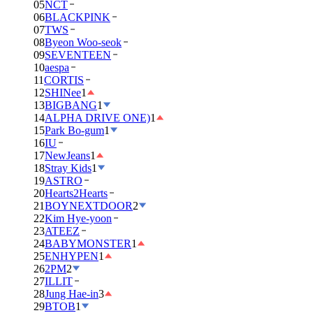
05
NCT
06
BLACKPINK
07
TWS
08
Byeon Woo-seok
09
SEVENTEEN
10
aespa
11
CORTIS
12
SHINee
1
13
BIGBANG
1
14
ALPHA DRIVE ONE)
1
15
Park Bo-gum
1
16
IU
17
NewJeans
1
18
Stray Kids
1
19
ASTRO
20
Hearts2Hearts
21
BOYNEXTDOOR
2
22
Kim Hye-yoon
23
ATEEZ
24
BABYMONSTER
1
25
ENHYPEN
1
26
2PM
2
27
ILLIT
28
Jung Hae-in
3
29
BTOB
1