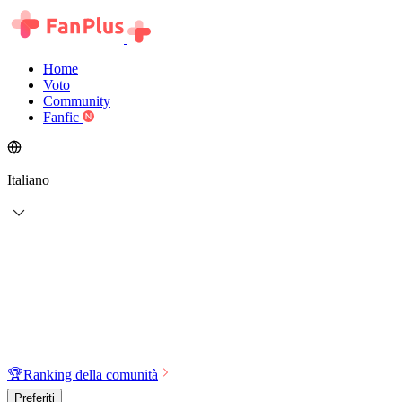
Home
Voto
Community
Fanfic
Italiano
🏆
Ranking della comunità
Preferiti