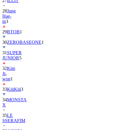
27
ILLIT
28
Jung
Hae-
in
3
29
BTOB
1
30
ZEROBASEONE
1
31
SUPER
JUNIOR
5
32
Kim
Ji-
won
1
33
KiiiKiii
3
34
MONSTA
X
35
LE
SSERAFIM