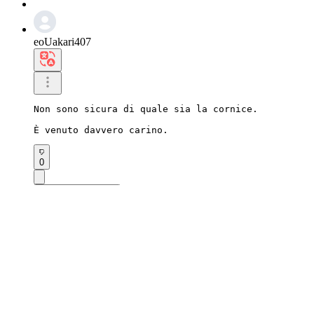
eoUakari407
Non sono sicura di quale sia la cornice.

È venuto davvero carino.
0
Scrivi una risposta
2026.07.01 19:38
faSquirrel809
Hanno litigato, ma poi sono diventati amici.
