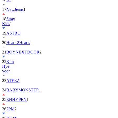
17
NewJeans
1
18
Stray
Kids
1
19
ASTRO
20
Hearts2Hearts
21
BOYNEXTDOOR
2
22
Kim
Hye-
yoon
23
ATEEZ
24
BABYMONSTER
1
25
ENHYPEN
1
26
2PM
2