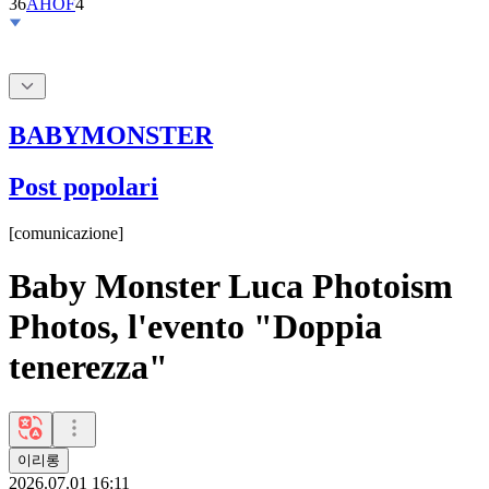
36
AHOF
4
BABYMONSTER
Post popolari
[
comunicazione
]
Baby Monster Luca Photoism
Photos, l'evento "Doppia
tenerezza"
이리롱
2026.07.01 16:11