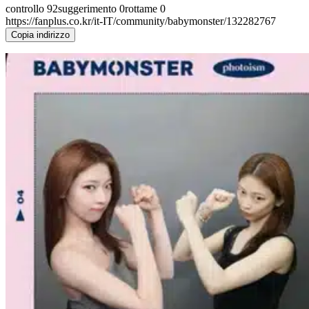
controllo
92
suggerimento
0
rottame
0
https://fanplus.co.kr/it-IT/community/babymonster/132282767
Copia indirizzo