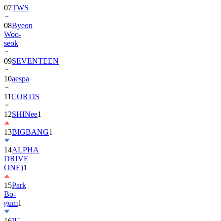
07
TWS
08
Byeon
Woo-
seok
09
SEVENTEEN
10
aespa
11
CORTIS
12
SHINee
1
13
BIGBANG
1
14
ALPHA
DRIVE
ONE)
1
15
Park
Bo-
gum
1
16
IU