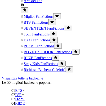
Arte dei Fan
Miglior FanFictions
BTS Fanfictions
SEVENTEEN FanFictions
TXT FanFictions
EXO FanFictions
PLAVE FanFictions
BOYNEXTDOOR FanFictions
RIIZE FanFictions
Stray Kids FanFictions
Richiesta Bacheca Celebrità
Visualizza tutte le bacheche
Le 50 migliori bacheche popolari
01
BTS
02
IVE
03
DAY6
04
RIIZE