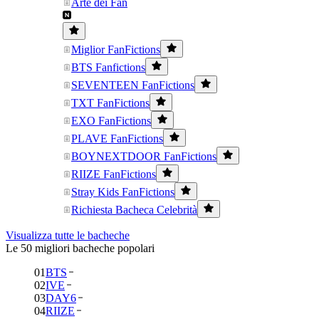
Arte dei Fan
Miglior FanFictions
BTS Fanfictions
SEVENTEEN FanFictions
TXT FanFictions
EXO FanFictions
PLAVE FanFictions
BOYNEXTDOOR FanFictions
RIIZE FanFictions
Stray Kids FanFictions
Richiesta Bacheca Celebrità
Visualizza tutte le bacheche
Le 50 migliori bacheche popolari
01
BTS
02
IVE
03
DAY6
04
RIIZE