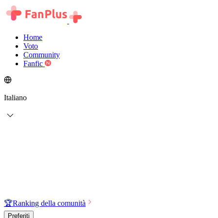
Home
Voto
Community
Fanfic
Italiano
🏆
Ranking della comunità
Preferiti