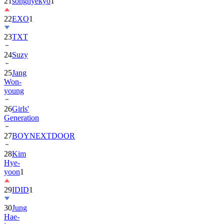
22
EXO
1
23
TXT
24
Suzy
25
Jang
Won-
young
26
Girls'
Generation
27
BOYNEXTDOOR
28
Kim
Hye-
yoon
1
29
IDID
1
30
Jung
Hae-
in