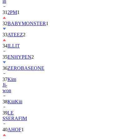
31
2PM
1
32
BABYMONSTER
1
33
ATEEZ
2
34
ILLIT
35
ENHYPEN
2
36
ZEROBASEONE
37
Kim
Ji-
won
38
KiiiKiii
39
LE
SSERAFIM
40
AHOF
1
41
BTOB
1