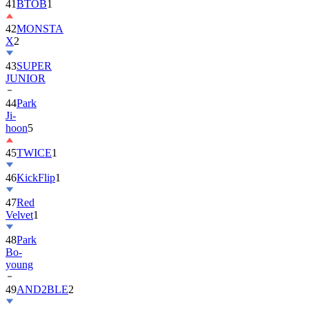
42
MONSTA
X
2
43
SUPER
JUNIOR
44
Park
Ji-
hoon
5
45
TWICE
1
46
KickFlip
1
47
Red
Velvet
1
48
Park
Bo-
young
49
AND2BLE
2
50
ALLDAY
PROJECT