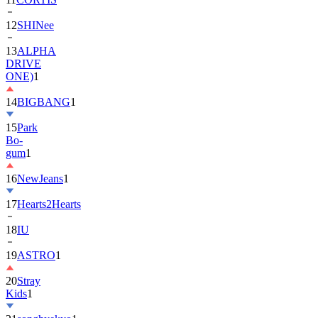
13
ALPHA
DRIVE
ONE)
1
14
BIGBANG
1
15
Park
Bo-
gum
1
16
NewJeans
1
17
Hearts2Hearts
18
IU
19
ASTRO
1
20
Stray
Kids
1
21
songhyekyo
1