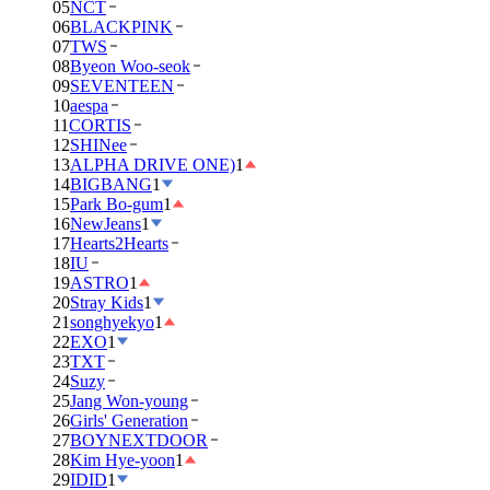
05
NCT
06
BLACKPINK
07
TWS
08
Byeon Woo-seok
09
SEVENTEEN
10
aespa
11
CORTIS
12
SHINee
13
ALPHA DRIVE ONE)
1
14
BIGBANG
1
15
Park Bo-gum
1
16
NewJeans
1
17
Hearts2Hearts
18
IU
19
ASTRO
1
20
Stray Kids
1
21
songhyekyo
1
22
EXO
1
23
TXT
24
Suzy
25
Jang Won-young
26
Girls' Generation
27
BOYNEXTDOOR
28
Kim Hye-yoon
1
29
IDID
1