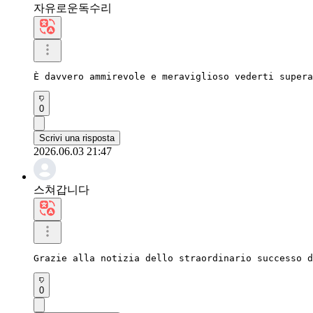
자유로운독수리
È davvero ammirevole e meraviglioso vederti supera
0
Scrivi una risposta
2026.06.03 21:47
스쳐갑니다
Grazie alla notizia dello straordinario successo d
0