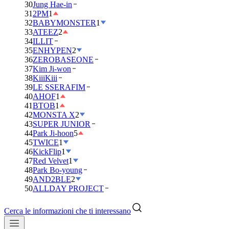
30
Jung Hae-in
31
2PM
1
32
BABYMONSTER
1
33
ATEEZ
2
34
ILLIT
35
ENHYPEN
2
36
ZEROBASEONE
37
Kim Ji-won
38
KiiiKiii
39
LE SSERAFIM
40
AHOF
1
41
BTOB
1
42
MONSTA X
2
43
SUPER JUNIOR
44
Park Ji-hoon
5
45
TWICE
1
46
KickFlip
1
47
Red Velvet
1
48
Park Bo-young
49
AND2BLE
2
50
ALLDAY PROJECT
Cerca le informazioni che ti interessano