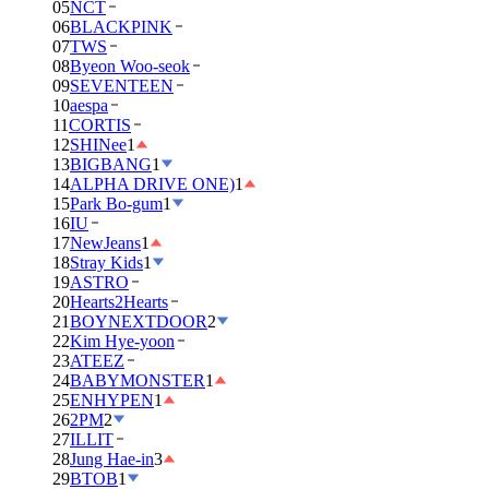
05
NCT
06
BLACKPINK
07
TWS
08
Byeon Woo-seok
09
SEVENTEEN
10
aespa
11
CORTIS
12
SHINee
1
13
BIGBANG
1
14
ALPHA DRIVE ONE)
1
15
Park Bo-gum
1
16
IU
17
NewJeans
1
18
Stray Kids
1
19
ASTRO
20
Hearts2Hearts
21
BOYNEXTDOOR
2
22
Kim Hye-yoon
23
ATEEZ
24
BABYMONSTER
1
25
ENHYPEN
1
26
2PM
2
27
ILLIT
28
Jung Hae-in
3
29
BTOB
1