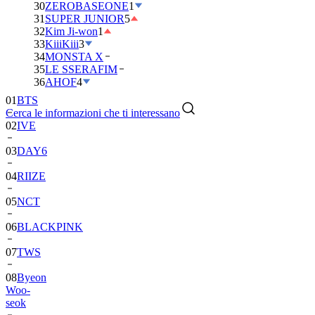
30
ZEROBASEONE
1
31
SUPER JUNIOR
5
32
Kim Ji-won
1
33
KiiiKiii
3
34
MONSTA X
35
LE SSERAFIM
36
AHOF
4
01
BTS
Cerca le informazioni che ti interessano
02
IVE
03
DAY6
04
RIIZE
05
NCT
06
BLACKPINK
07
TWS
08
Byeon
Woo-
seok