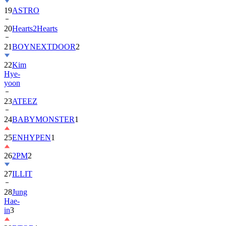
19
ASTRO
20
Hearts2Hearts
21
BOYNEXTDOOR
2
22
Kim
Hye-
yoon
23
ATEEZ
24
BABYMONSTER
1
25
ENHYPEN
1
26
2PM
2
27
ILLIT
28
Jung
Hae-
in
3