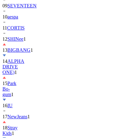
09
SEVENTEEN
10
aespa
11
CORTIS
12
SHINee
1
13
BIGBANG
1
14
ALPHA
DRIVE
ONE)
1
15
Park
Bo-
gum
1
16
IU
17
NewJeans
1
18
Stray
Kids
1