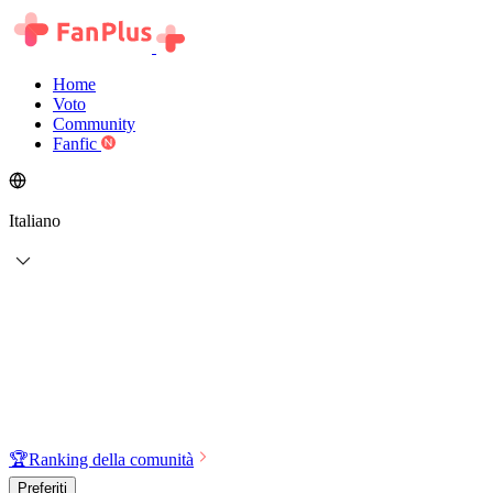
Home
Voto
Community
Fanfic
Italiano
🏆
Ranking della comunità
Preferiti