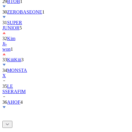
29
BTOB
1
30
ZEROBASEONE
1
31
SUPER
JUNIOR
5
32
Kim
Ji-
won
1
33
KiiiKiii
3
34
MONSTA
X
35
LE
SSERAFIM
36
AHOF
4