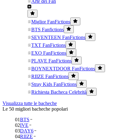
Arte dei Fan
Miglior FanFictions
BTS Fanfictions
SEVENTEEN FanFictions
TXT FanFictions
EXO FanFictions
PLAVE FanFictions
BOYNEXTDOOR FanFictions
RIIZE FanFictions
Stray Kids FanFictions
Richiesta Bacheca Celebrità
Visualizza tutte le bacheche
Le 50 migliori bacheche popolari
01
BTS
02
IVE
03
DAY6
04
RIIZE