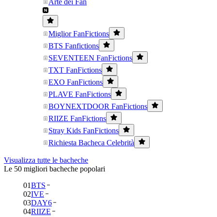
Arte dei Fan
Miglior FanFictions
BTS Fanfictions
SEVENTEEN FanFictions
TXT FanFictions
EXO FanFictions
PLAVE FanFictions
BOYNEXTDOOR FanFictions
RIIZE FanFictions
Stray Kids FanFictions
Richiesta Bacheca Celebrità
Visualizza tutte le bacheche
Le 50 migliori bacheche popolari
01
BTS
02
IVE
03
DAY6
04
RIIZE