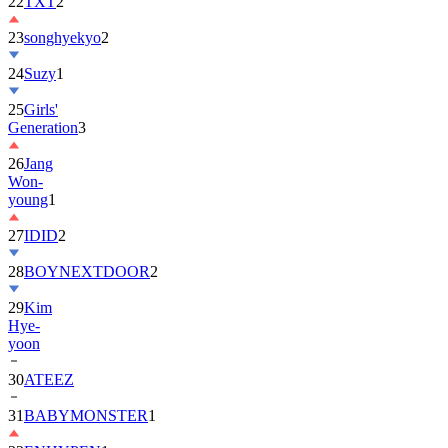
22
TXT
2
23
songhyekyo
2
24
Suzy
1
25
Girls'
Generation
3
26
Jang
Won-
young
1
27
IDID
2
28
BOYNEXTDOOR
2
29
Kim
Hye-
yoon
30
ATEEZ
31
BABYMONSTER
1