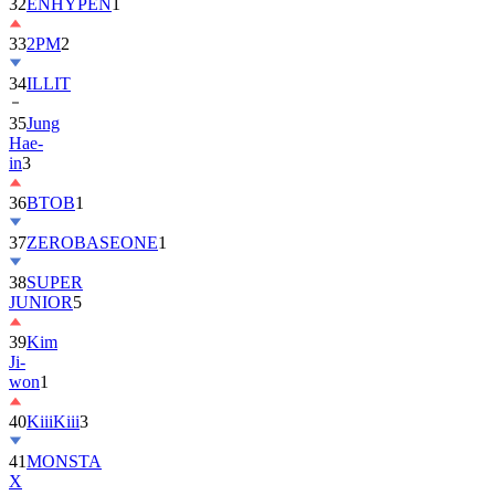
32
ENHYPEN
1
33
2PM
2
34
ILLIT
35
Jung
Hae-
in
3
36
BTOB
1
37
ZEROBASEONE
1
38
SUPER
JUNIOR
5
39
Kim
Ji-
won
1
40
KiiiKiii
3
41
MONSTA
X