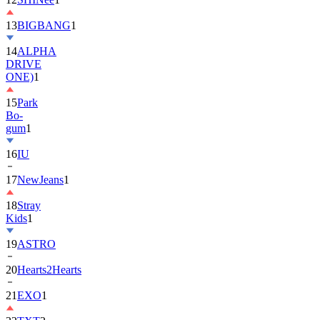
13
BIGBANG
1
14
ALPHA
DRIVE
ONE)
1
15
Park
Bo-
gum
1
16
IU
17
NewJeans
1
18
Stray
Kids
1
19
ASTRO
20
Hearts2Hearts
21
EXO
1