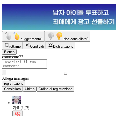
suggerimento
1
Non consigliato
0
rottame
Condividi
Dichiarazione
Elenco
commento
23
Allega immagini
registrazione
Consigliato
Ultimo
Ordine di registrazione
가리깃겟