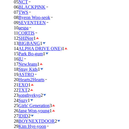
05
NCT
06
BLACKPINK
07
TWS
08
Byeon Woo-seok
09
SEVENTEEN
10
aespa
11
CORTIS
12
SHINee
1
13
BIGBANG
1
14
ALPHA DRIVE ONE)
1
15
Park Bo-gum
1
16
IU
17
NewJeans
1
18
Stray Kids
1
19
ASTRO
20
Hearts2Hearts
21
EXO
1
22
TXT
2
23
songhyekyo
2
24
Suzy
1
25
Girls' Generation
3
26
Jang Won-young
1
27
IDID
2
28
BOYNEXTDOOR
2
29
Kim Hye-yoon