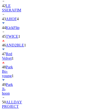
42
LE
SSERAFIM
43
AHOF
4
44
KickFlip
45
TWICE
1
46
AND2BLE
1
47
Red
Velvet
1
48
Park
Bo-
young
1
49
Park
Ji-
hoon
50
ALLDAY
PROJECT