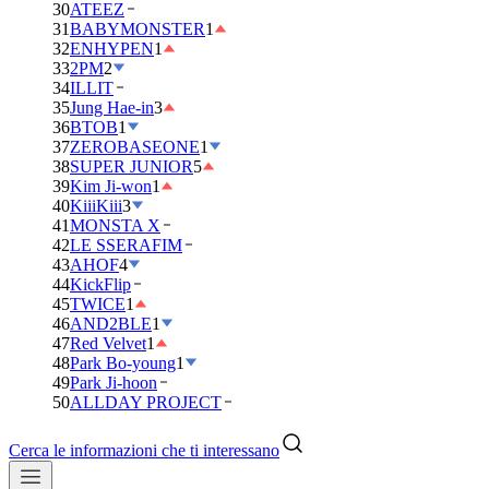
30
ATEEZ
31
BABYMONSTER
1
32
ENHYPEN
1
33
2PM
2
34
ILLIT
35
Jung Hae-in
3
36
BTOB
1
37
ZEROBASEONE
1
38
SUPER JUNIOR
5
39
Kim Ji-won
1
40
KiiiKiii
3
41
MONSTA X
42
LE SSERAFIM
43
AHOF
4
44
KickFlip
45
TWICE
1
46
AND2BLE
1
47
Red Velvet
1
48
Park Bo-young
1
49
Park Ji-hoon
50
ALLDAY PROJECT
Cerca le informazioni che ti interessano