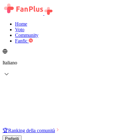
Home
Voto
Community
Fanfic
Italiano
🏆
Ranking della comunità
Preferiti