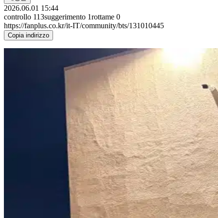
2026.06.01 15:44
controllo
113
suggerimento
1
rottame
0
https://fanplus.co.kr/it-IT/community/bts/131010445
Copia indirizzo