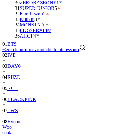
30
ZEROBASEONE
1
31
SUPER JUNIOR
5
32
Kim Ji-won
1
33
KiiiKiii
3
34
MONSTA X
35
LE SSERAFIM
01
BTS
36
AHOF
4
02
IVE
Cerca le informazioni che ti interessano
03
DAY6
04
RIIZE
05
NCT
06
BLACKPINK
07
TWS
08
Byeon
Woo-
seok
09
SEVENTEEN