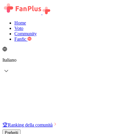
Home
Voto
Community
Fanfic
Italiano
🏆
Ranking della comunità
Preferiti