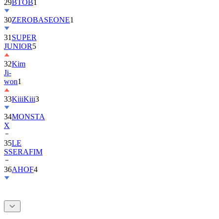
30
ZEROBASEONE
1
31
SUPER
JUNIOR
5
32
Kim
Ji-
won
1
33
KiiiKiii
3
34
MONSTA
X
35
LE
SSERAFIM
36
AHOF
4