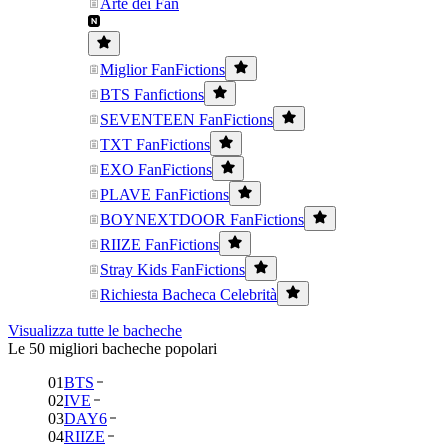
Arte dei Fan
Miglior FanFictions
BTS Fanfictions
SEVENTEEN FanFictions
TXT FanFictions
EXO FanFictions
PLAVE FanFictions
BOYNEXTDOOR FanFictions
RIIZE FanFictions
Stray Kids FanFictions
Richiesta Bacheca Celebrità
Visualizza tutte le bacheche
Le 50 migliori bacheche popolari
01
BTS
02
IVE
03
DAY6
04
RIIZE