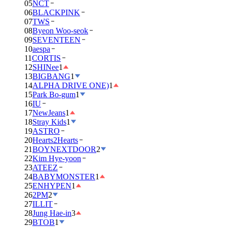
05
NCT
06
BLACKPINK
07
TWS
08
Byeon Woo-seok
09
SEVENTEEN
10
aespa
11
CORTIS
12
SHINee
1
13
BIGBANG
1
14
ALPHA DRIVE ONE)
1
15
Park Bo-gum
1
16
IU
17
NewJeans
1
18
Stray Kids
1
19
ASTRO
20
Hearts2Hearts
21
BOYNEXTDOOR
2
22
Kim Hye-yoon
23
ATEEZ
24
BABYMONSTER
1
25
ENHYPEN
1
26
2PM
2
27
ILLIT
28
Jung Hae-in
3
29
BTOB
1