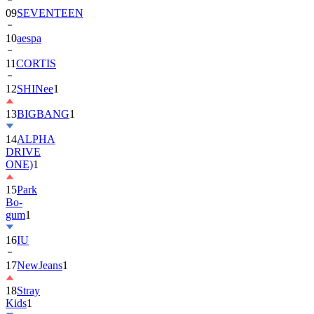
10
aespa
11
CORTIS
12
SHINee
1
13
BIGBANG
1
14
ALPHA
DRIVE
ONE)
1
15
Park
Bo-
gum
1
16
IU
17
NewJeans
1
18
Stray
Kids
1
19
ASTRO