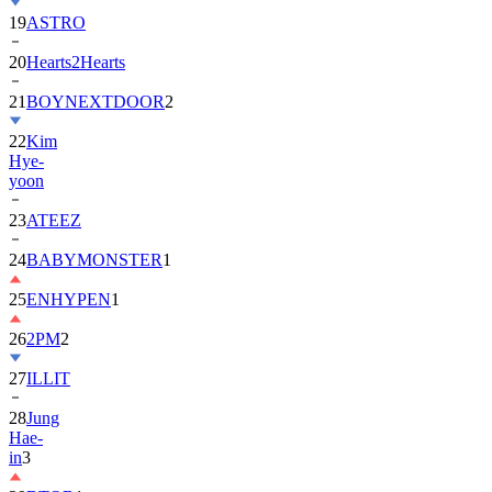
20
Hearts2Hearts
21
BOYNEXTDOOR
2
22
Kim
Hye-
yoon
23
ATEEZ
24
BABYMONSTER
1
25
ENHYPEN
1
26
2PM
2
27
ILLIT
28
Jung
Hae-
in
3
29
BTOB
1