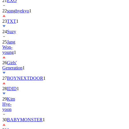
22
songhyekyo
1
23
TXT
1
24
Suzy
25
Jang
Won-
young
1
26
Girls'
Generation
1
27
BOYNEXTDOOR
1
28
IDID
1
29
Kim
Hye-
yoon
30
BABYMONSTER
1
31
Jung
Hae-