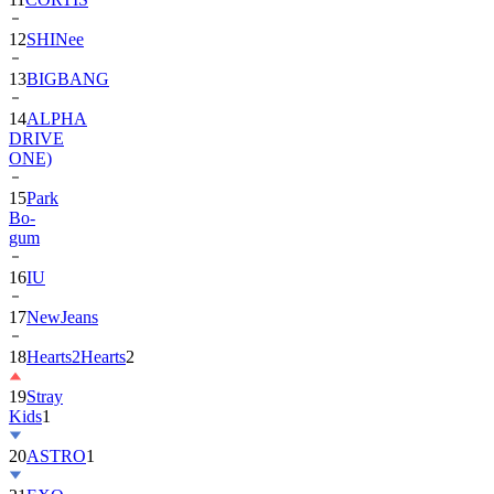
13
BIGBANG
14
ALPHA
DRIVE
ONE)
15
Park
Bo-
gum
16
IU
17
NewJeans
18
Hearts2Hearts
2
19
Stray
Kids
1
20
ASTRO
1
21
EXO