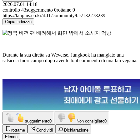
2026.07.01 14:18
controllo
43
suggerimento
0
rottame
0
https://fanplus.co.kr/it-IT/community/bts/132278239
Copia indirizzo
Durante la sua diretta su Weverse, Jungkook ha mangiato una
salsiccia fuori campo dopo aver letto il commento di una fan vegana.
suggerimento
0
Non consigliato
0
rottame
Condividi
Dichiarazione
Elenco