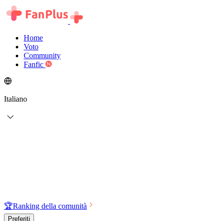
Home
Voto
Community
Fanfic
Italiano
🏆
Ranking della comunità
Preferiti