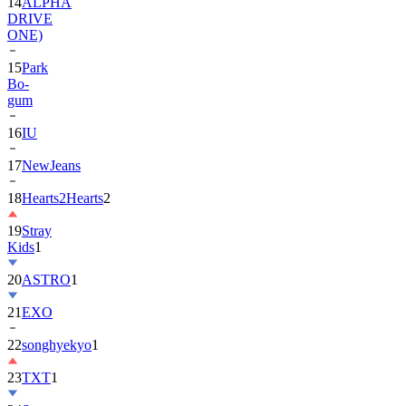
ONE)
15
Park
Bo-
gum
16
IU
17
NewJeans
18
Hearts2Hearts
2
19
Stray
Kids
1
20
ASTRO
1
21
EXO
22
songhyekyo
1
23
TXT
1
24
Suzy