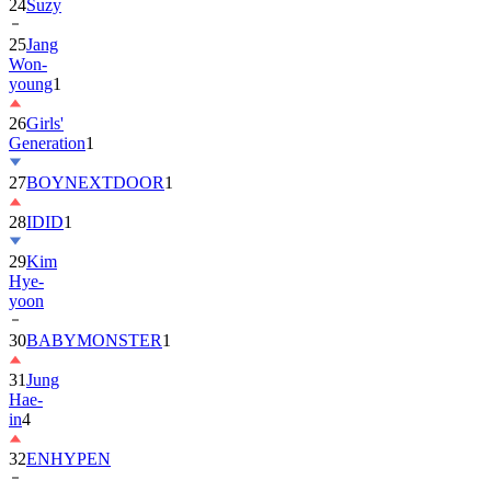
25
Jang
Won-
young
1
26
Girls'
Generation
1
27
BOYNEXTDOOR
1
28
IDID
1
29
Kim
Hye-
yoon
30
BABYMONSTER
1
31
Jung
Hae-
in
4
32
ENHYPEN
33
2PM