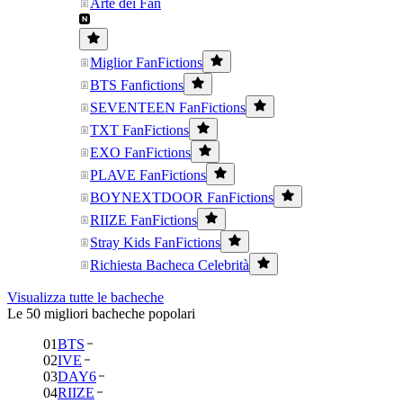
Arte dei Fan
Miglior FanFictions
BTS Fanfictions
SEVENTEEN FanFictions
TXT FanFictions
EXO FanFictions
PLAVE FanFictions
BOYNEXTDOOR FanFictions
RIIZE FanFictions
Stray Kids FanFictions
Richiesta Bacheca Celebrità
Visualizza tutte le bacheche
Le 50 migliori bacheche popolari
01
BTS
02
IVE
03
DAY6
04
RIIZE