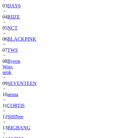
04
RIIZE
05
NCT
06
BLACKPINK
07
TWS
08
Byeon
Woo-
seok
09
SEVENTEEN
10
aespa
11
CORTIS
12
SHINee
13
BIGBANG
14
ALPHA
DRIVE