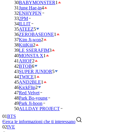
30
BABYMONSTER
1
31
Jung Hae-in
4
32
ENHYPEN
33
2PM
34
ILLIT
35
ATEEZ
5
36
ZEROBASEONE
1
37
Kim Ji-won
2
38
KiiiKiii
2
39
LE SSERAFIM
3
40
MONSTA X
1
41
AHOF
2
42
BTOB
6
43
SUPER JUNIOR
5
44
TWICE
1
45
AND2BLE
1
46
KickFlip
2
47
Red Velvet
48
Park Bo-young
49
Park Ji-hoon
01
BTS
50
ALLDAY PROJECT
02
IVE
Cerca le informazioni che ti interessano
03
DAY6