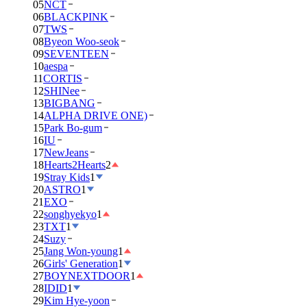
05
NCT
06
BLACKPINK
07
TWS
08
Byeon Woo-seok
09
SEVENTEEN
10
aespa
11
CORTIS
12
SHINee
13
BIGBANG
14
ALPHA DRIVE ONE)
15
Park Bo-gum
16
IU
17
NewJeans
18
Hearts2Hearts
2
19
Stray Kids
1
20
ASTRO
1
21
EXO
22
songhyekyo
1
23
TXT
1
24
Suzy
25
Jang Won-young
1
26
Girls' Generation
1
27
BOYNEXTDOOR
1
28
IDID
1
29
Kim Hye-yoon