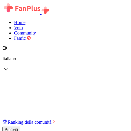
Home
Voto
Community
Fanfic
Italiano
🏆
Ranking della comunità
Preferiti