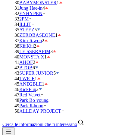
30
BABYMONSTER
1
31
Jung Hae-in
4
32
ENHYPEN
33
2PM
34
ILLIT
35
ATEEZ
5
36
ZEROBASEONE
1
37
Kim Ji-won
2
38
KiiiKiii
2
39
LE SSERAFIM
3
40
MONSTA X
1
41
AHOF
2
42
BTOB
6
43
SUPER JUNIOR
5
44
TWICE
1
45
AND2BLE
1
46
KickFlip
2
47
Red Velvet
48
Park Bo-young
49
Park Ji-hoon
50
ALLDAY PROJECT
Cerca le informazioni che ti interessano