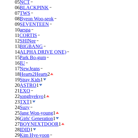
05
NCT
06
BLACKPINK
07
TWS
08
Byeon Woo-seok
09
SEVENTEEN
10
aespa
11
CORTIS
12
SHINee
13
BIGBANG
14
ALPHA DRIVE ONE)
15
Park Bo-gum
16
IU
17
NewJeans
18
Hearts2Hearts
2
19
Stray Kids
1
20
ASTRO
1
21
EXO
22
songhyekyo
1
23
TXT
1
24
Suzy
25
Jang Won-young
1
26
Girls' Generation
1
27
BOYNEXTDOOR
1
28
IDID
1
29
Kim Hye-yoon