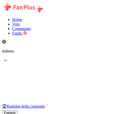
Home
Voto
Community
Fanfic
Italiano
🏆
Ranking della comunità
Preferiti