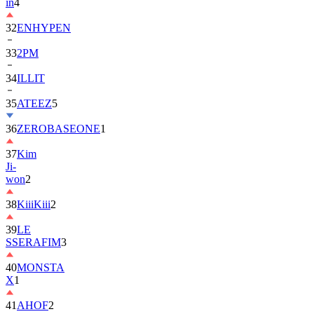
in
4
32
ENHYPEN
33
2PM
34
ILLIT
35
ATEEZ
5
36
ZEROBASEONE
1
37
Kim
Ji-
won
2
38
KiiiKiii
2
39
LE
SSERAFIM
3
40
MONSTA
X
1
41
AHOF
2