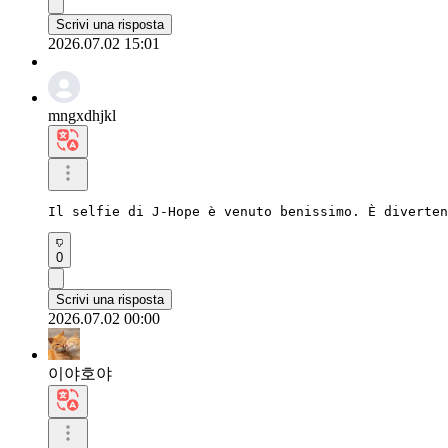
Scrivi una risposta
2026.07.02 15:01
mngxdhjkl
Il selfie di J-Hope è venuto benissimo. È diverten
0
Scrivi una risposta
2026.07.02 00:00
이야호야