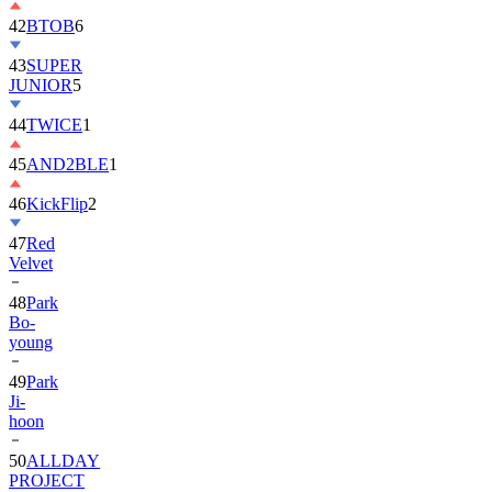
42
BTOB
6
43
SUPER
JUNIOR
5
44
TWICE
1
45
AND2BLE
1
46
KickFlip
2
47
Red
Velvet
48
Park
Bo-
young
49
Park
Ji-
hoon
50
ALLDAY
PROJECT