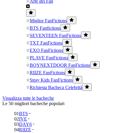
Arte dei Fan
Miglior FanFictions
BTS Fanfictions
SEVENTEEN FanFictions
TXT FanFictions
EXO FanFictions
PLAVE FanFictions
BOYNEXTDOOR FanFictions
RIIZE FanFictions
Stray Kids FanFictions
Richiesta Bacheca Celebrità
Visualizza tutte le bacheche
Le 50 migliori bacheche popolari
01
BTS
02
IVE
03
DAY6
04
RIIZE