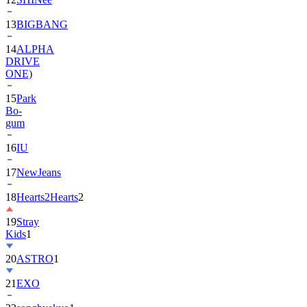
13
BIGBANG
14
ALPHA
DRIVE
ONE)
15
Park
Bo-
gum
16
IU
17
NewJeans
18
Hearts2Hearts
2
19
Stray
Kids
1
20
ASTRO
1
21
EXO