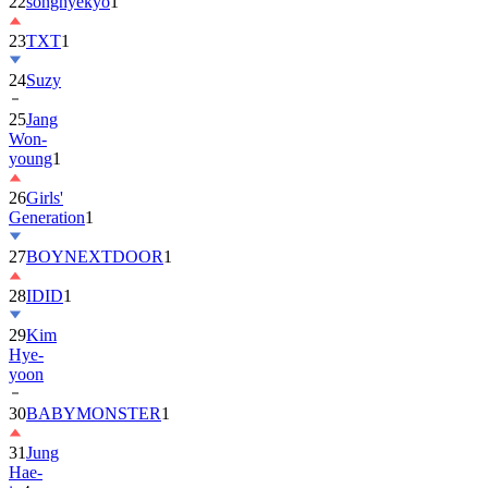
22
songhyekyo
1
23
TXT
1
24
Suzy
25
Jang
Won-
young
1
26
Girls'
Generation
1
27
BOYNEXTDOOR
1
28
IDID
1
29
Kim
Hye-
yoon
30
BABYMONSTER
1
31
Jung
Hae-