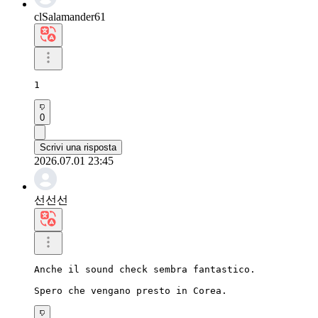
clSalamander61
1
0
Scrivi una risposta
2026.07.01 23:45
선선선
Anche il sound check sembra fantastico.

Spero che vengano presto in Corea.