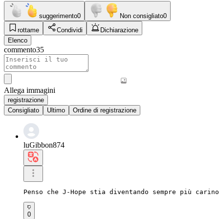
suggerimento
0
Non consigliato
0
rottame
Condividi
Dichiarazione
Elenco
commento
35
Allega immagini
registrazione
Consigliato
Ultimo
Ordine di registrazione
luGibbon874
Penso che J-Hope stia diventando sempre più carino
0