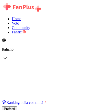
Home
Voto
Community
Fanfic
Italiano
🏆
Ranking della comunità
Preferiti