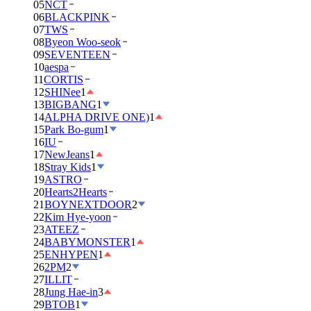
05
NCT
06
BLACKPINK
07
TWS
08
Byeon Woo-seok
09
SEVENTEEN
10
aespa
11
CORTIS
12
SHINee
1
13
BIGBANG
1
14
ALPHA DRIVE ONE)
1
15
Park Bo-gum
1
16
IU
17
NewJeans
1
18
Stray Kids
1
19
ASTRO
20
Hearts2Hearts
21
BOYNEXTDOOR
2
22
Kim Hye-yoon
23
ATEEZ
24
BABYMONSTER
1
25
ENHYPEN
1
26
2PM
2
27
ILLIT
28
Jung Hae-in
3
29
BTOB
1