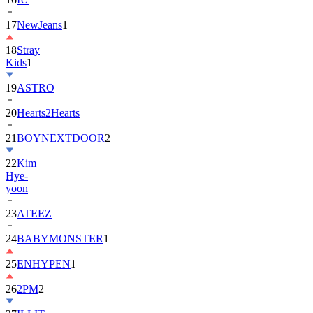
18
Stray
Kids
1
19
ASTRO
20
Hearts2Hearts
21
BOYNEXTDOOR
2
22
Kim
Hye-
yoon
23
ATEEZ
24
BABYMONSTER
1
25
ENHYPEN
1
26
2PM
2
27
ILLIT