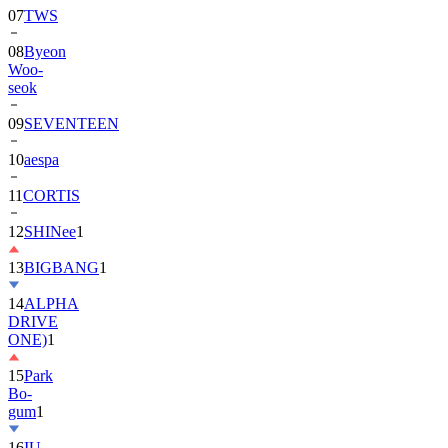
08
Byeon
Woo-
seok
09
SEVENTEEN
10
aespa
11
CORTIS
12
SHINee
1
13
BIGBANG
1
14
ALPHA
DRIVE
ONE)
1
15
Park
Bo-
gum
1
16
IU
17
NewJeans
1