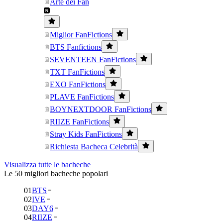
Arte dei Fan
Miglior FanFictions
BTS Fanfictions
SEVENTEEN FanFictions
TXT FanFictions
EXO FanFictions
PLAVE FanFictions
BOYNEXTDOOR FanFictions
RIIZE FanFictions
Stray Kids FanFictions
Richiesta Bacheca Celebrità
Visualizza tutte le bacheche
Le 50 migliori bacheche popolari
01
BTS
02
IVE
03
DAY6
04
RIIZE