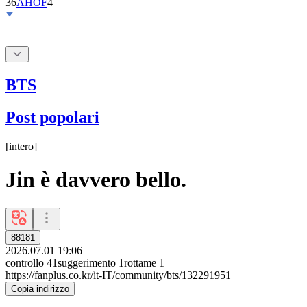
BTS
Post popolari
[
intero
]
Jin è davvero bello.
88181
2026.07.01 19:06
controllo
41
suggerimento
1
rottame
1
https://fanplus.co.kr/it-IT/community/bts/132291951
Copia indirizzo