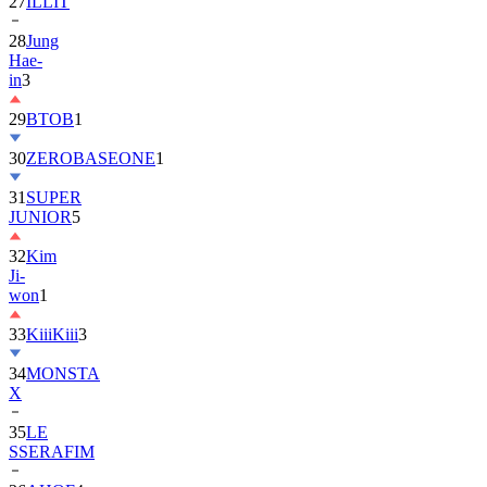
28
Jung
Hae-
in
3
29
BTOB
1
30
ZEROBASEONE
1
31
SUPER
JUNIOR
5
32
Kim
Ji-
won
1
33
KiiiKiii
3
34
MONSTA
X
35
LE
SSERAFIM
36
AHOF
4