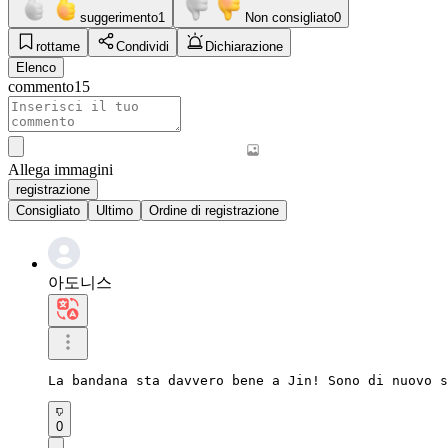
suggerimento
1
Non consigliato
0
rottame
Condividi
Dichiarazione
Elenco
commento
15
Allega immagini
registrazione
Consigliato
Ultimo
Ordine di registrazione
아도니스
La bandana sta davvero bene a Jin! Sono di nuovo s
0