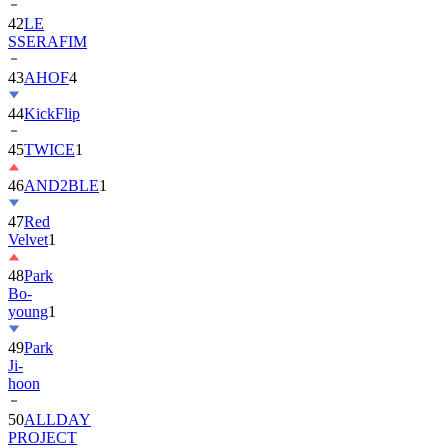
42
LE
SSERAFIM
43
AHOF
4
44
KickFlip
45
TWICE
1
46
AND2BLE
1
47
Red
Velvet
1
48
Park
Bo-
young
1
49
Park
Ji-
hoon
50
ALLDAY
PROJECT