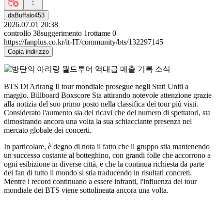
daBuffalo453
2026.07.01 20:38
controllo
38
suggerimento
1
rottame
0
https://fanplus.co.kr/it-IT/community/bts/132297145
Copia indirizzo
BTS
Di
Arirang
Il tour mondiale prosegue negli Stati Uniti a
maggio.
Billboard Boxscore
Sta attirando notevole attenzione grazie
alla notizia del suo primo posto nella classifica dei tour più visti.
Considerato l'aumento sia dei ricavi che del numero di spettatori, sta
dimostrando ancora una volta la sua schiacciante presenza nel
mercato globale dei concerti.
In particolare, è degno di nota il fatto che il gruppo stia mantenendo
un successo costante al botteghino, con grandi folle che accorrono a
ogni esibizione in diverse città, e che la continua richiesta da parte
dei fan di tutto il mondo si stia traducendo in risultati concreti.
Mentre i record continuano a essere infranti, l'influenza del tour
mondiale dei BTS viene sottolineata ancora una volta.