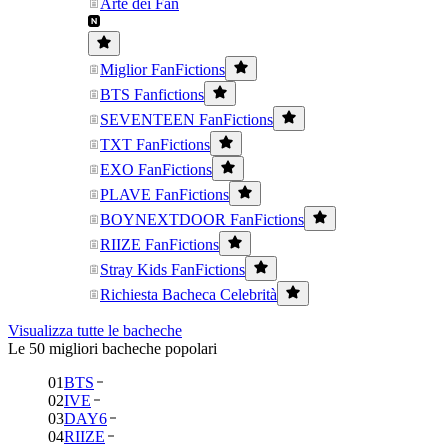
Arte dei Fan
Miglior FanFictions
BTS Fanfictions
SEVENTEEN FanFictions
TXT FanFictions
EXO FanFictions
PLAVE FanFictions
BOYNEXTDOOR FanFictions
RIIZE FanFictions
Stray Kids FanFictions
Richiesta Bacheca Celebrità
Visualizza tutte le bacheche
Le 50 migliori bacheche popolari
01
BTS
02
IVE
03
DAY6
04
RIIZE