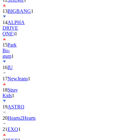
13
BIGBANG
1
14
ALPHA
DRIVE
ONE)
1
15
Park
Bo-
gum
1
16
IU
17
NewJeans
1
18
Stray
Kids
1
19
ASTRO
20
Hearts2Hearts
21
EXO
1