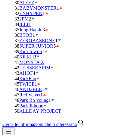
30
ATEEZ
31
BABYMONSTER
1
32
ENHYPEN
1
33
2PM
2
34
ILLIT
35
Jung Hae-in
3
36
BTOB
1
37
ZEROBASEONE
1
38
SUPER JUNIOR
5
39
Kim Ji-won
1
40
KiiiKiii
3
41
MONSTA X
42
LE SSERAFIM
43
AHOF
4
44
KickFlip
45
TWICE
1
46
AND2BLE
1
47
Red Velvet
1
48
Park Bo-young
1
49
Park Ji-hoon
50
ALLDAY PROJECT
Cerca le informazioni che ti interessano