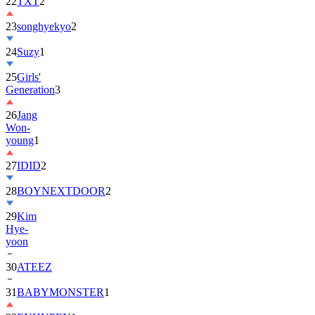
22
TXT
2
23
songhyekyo
2
24
Suzy
1
25
Girls'
Generation
3
26
Jang
Won-
young
1
27
IDID
2
28
BOYNEXTDOOR
2
29
Kim
Hye-
yoon
30
ATEEZ
31
BABYMONSTER
1