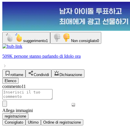
suggerimento
1
Non consigliato
0
509K persone
stanno parlando di
Idolo
ora
rottame
Condividi
Dichiarazione
Elenco
commento
11
Allega immagini
registrazione
Consigliato
Ultimo
Ordine di registrazione