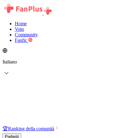
Home
Voto
Community
Fanfic
Italiano
🏆
Ranking della comunità
Preferiti