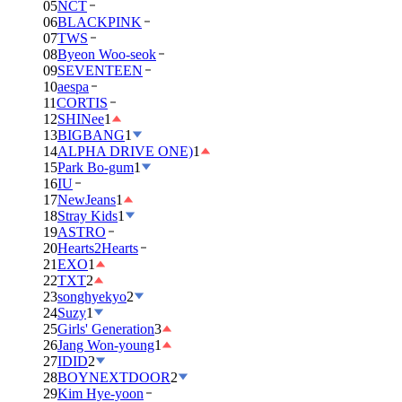
05
NCT
06
BLACKPINK
07
TWS
08
Byeon Woo-seok
09
SEVENTEEN
10
aespa
11
CORTIS
12
SHINee
1
13
BIGBANG
1
14
ALPHA DRIVE ONE)
1
15
Park Bo-gum
1
16
IU
17
NewJeans
1
18
Stray Kids
1
19
ASTRO
20
Hearts2Hearts
21
EXO
1
22
TXT
2
23
songhyekyo
2
24
Suzy
1
25
Girls' Generation
3
26
Jang Won-young
1
27
IDID
2
28
BOYNEXTDOOR
2
29
Kim Hye-yoon