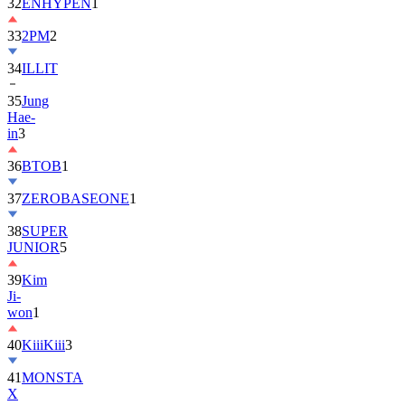
32
ENHYPEN
1
33
2PM
2
34
ILLIT
35
Jung
Hae-
in
3
36
BTOB
1
37
ZEROBASEONE
1
38
SUPER
JUNIOR
5
39
Kim
Ji-
won
1
40
KiiiKiii
3
41
MONSTA
X