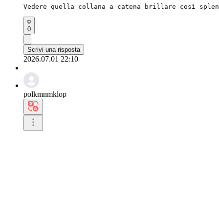
Vedere quella collana a catena brillare così splen
0
Scrivi una risposta
2026.07.01 22:10
polkmnmklop
Leggere queste parole mi ha scaldato il cuore.

Faccio il tifo per te con tutto il cuore.

Continua a mostrarci quanto sei speciale.
0
Scrivi una risposta