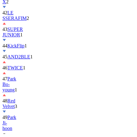
X
2
42
LE
SSERAFIM
2
43
SUPER
JUNIOR
1
44
KickFlip
1
45
AND2BLE
1
46
TWICE
1
47
Park
Bo-
young
1
48
Red
Velvet
3
49
Park
Ji-
hoon