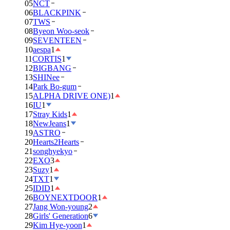
05
NCT
06
BLACKPINK
07
TWS
08
Byeon Woo-seok
09
SEVENTEEN
10
aespa
1
11
CORTIS
1
12
BIGBANG
13
SHINee
14
Park Bo-gum
15
ALPHA DRIVE ONE)
1
16
IU
1
17
Stray Kids
1
18
NewJeans
1
19
ASTRO
20
Hearts2Hearts
21
songhyekyo
22
EXO
3
23
Suzy
1
24
TXT
1
25
IDID
1
26
BOYNEXTDOOR
1
27
Jang Won-young
2
28
Girls' Generation
6
29
Kim Hye-yoon
1