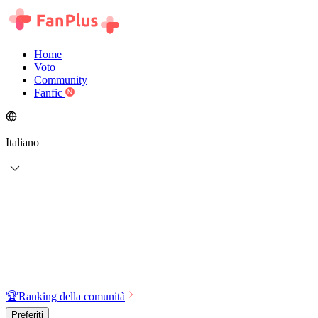
Home
Voto
Community
Fanfic
Italiano
🏆
Ranking della comunità
Preferiti