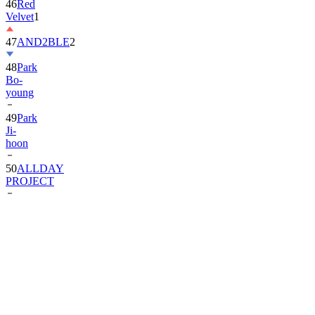
46
Red
Velvet
1
47
AND2BLE
2
48
Park
Bo-
young
49
Park
Ji-
hoon
50
ALLDAY
PROJECT