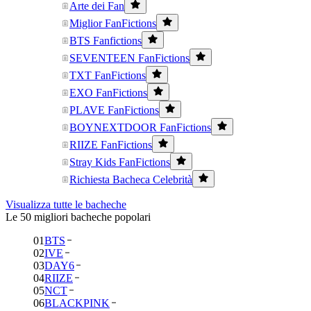
Arte dei Fan
Miglior FanFictions
BTS Fanfictions
SEVENTEEN FanFictions
TXT FanFictions
EXO FanFictions
PLAVE FanFictions
BOYNEXTDOOR FanFictions
RIIZE FanFictions
Stray Kids FanFictions
Richiesta Bacheca Celebrità
Visualizza tutte le bacheche
Le 50 migliori bacheche popolari
01
BTS
02
IVE
03
DAY6
04
RIIZE
05
NCT
06
BLACKPINK