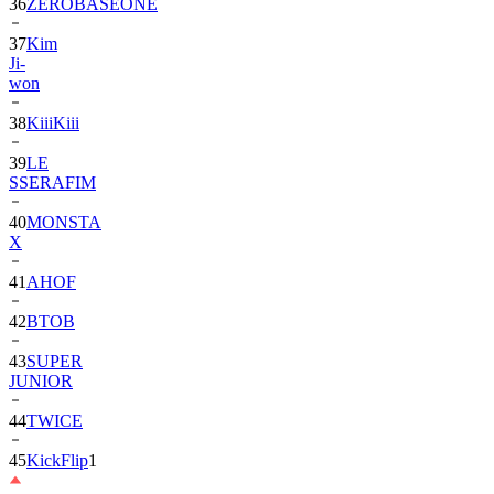
36
ZEROBASEONE
37
Kim
Ji-
won
38
KiiiKiii
39
LE
SSERAFIM
40
MONSTA
X
41
AHOF
42
BTOB
43
SUPER
JUNIOR
44
TWICE
45
KickFlip
1