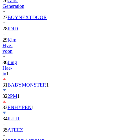
26
Girls'
Generation
27
BOYNEXTDOOR
28
IDID
29
Kim
Hye-
yoon
30
Jung
Hae-
in
1
31
BABYMONSTER
1
32
2PM
1
33
ENHYPEN
1
34
ILLIT
35
ATEEZ