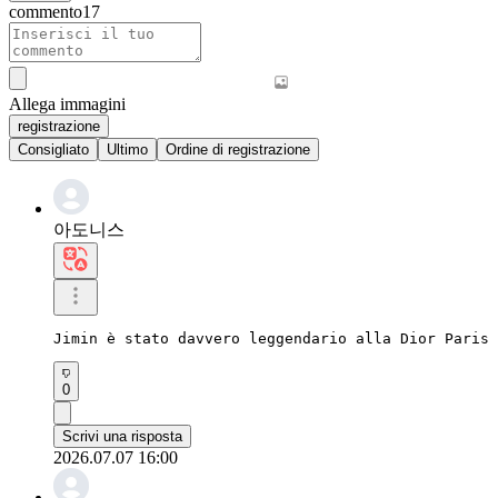
commento
17
Allega immagini
registrazione
Consigliato
Ultimo
Ordine di registrazione
아도니스
Jimin è stato davvero leggendario alla Dior Paris 
0
Scrivi una risposta
2026.07.07 16:00