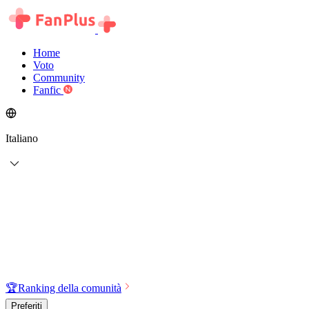
Home
Voto
Community
Fanfic
Italiano
🏆
Ranking della comunità
Preferiti