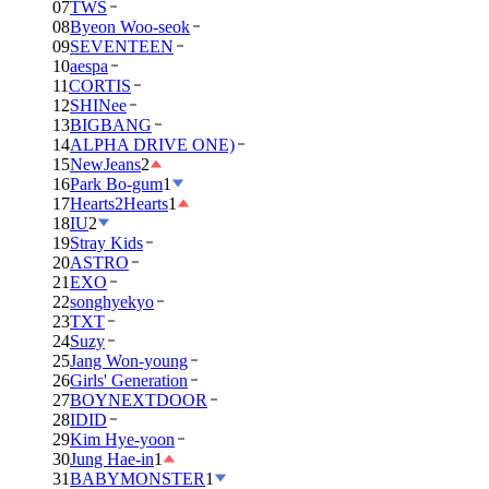
07
TWS
08
Byeon Woo-seok
09
SEVENTEEN
10
aespa
11
CORTIS
12
SHINee
13
BIGBANG
14
ALPHA DRIVE ONE)
15
NewJeans
2
16
Park Bo-gum
1
17
Hearts2Hearts
1
18
IU
2
19
Stray Kids
20
ASTRO
21
EXO
22
songhyekyo
23
TXT
24
Suzy
25
Jang Won-young
26
Girls' Generation
27
BOYNEXTDOOR
28
IDID
29
Kim Hye-yoon
30
Jung Hae-in
1
31
BABYMONSTER
1