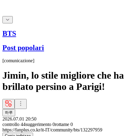
BTS
Post popolari
[
comunicazione
]
Jimin, lo stile migliore che ha
brillato persino a Parigi!
하루
2026.07.01 20:50
controllo
44
suggerimento
0
rottame
0
https://fanplus.co.kr/it-IT/community/bts/132297959
Copia indirizzo