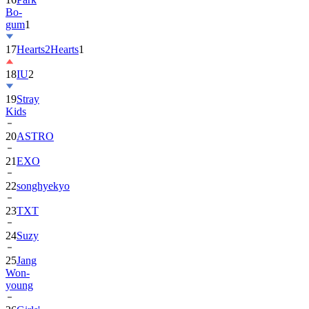
Bo-
gum
1
17
Hearts2Hearts
1
18
IU
2
19
Stray
Kids
20
ASTRO
21
EXO
22
songhyekyo
23
TXT
24
Suzy
25
Jang
Won-
young