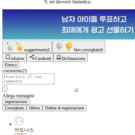
V, sei davvero fantastica.
suggerimento
2
Non consigliato
0
rottame
Condividi
Dichiarazione
Elenco
commento
25
Allega immagini
registrazione
Consigliato
Ultimo
Ordine di registrazione
아도니스