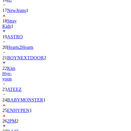
18
Stray
Kids
1
19
ASTRO
20
Hearts2Hearts
21
BOYNEXTDOOR
2
22
Kim
Hye-
yoon
23
ATEEZ
24
BABYMONSTER
1
25
ENHYPEN
1
26
2PM
2
27
ILLIT