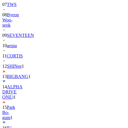
08
Byeon
Woo-
seok
09
SEVENTEEN
10
aespa
11
CORTIS
12
SHINee
1
13
BIGBANG
1
14
ALPHA
DRIVE
ONE)
1
15
Park
Bo-
gum
1
16
IU
17
NewJeans
1