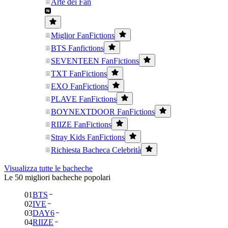
Arte dei Fan
Miglior FanFictions
BTS Fanfictions
SEVENTEEN FanFictions
TXT FanFictions
EXO FanFictions
PLAVE FanFictions
BOYNEXTDOOR FanFictions
RIIZE FanFictions
Stray Kids FanFictions
Richiesta Bacheca Celebrità
Visualizza tutte le bacheche
Le 50 migliori bacheche popolari
01
BTS
02
IVE
03
DAY6
04
RIIZE