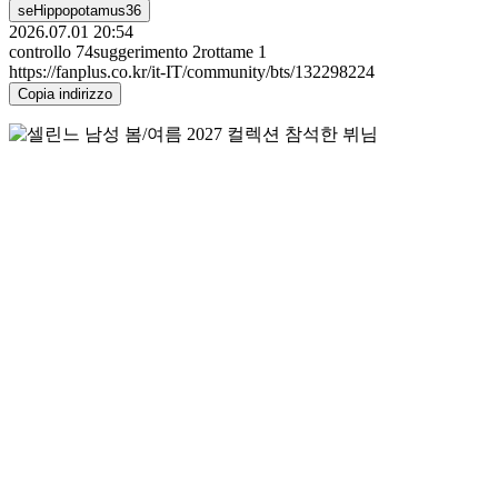
seHippopotamus36
2026.07.01 20:54
controllo
74
suggerimento
2
rottame
1
https://fanplus.co.kr/it-IT/community/bts/132298224
Copia indirizzo