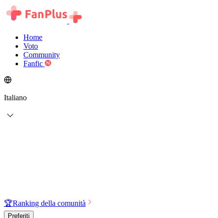
Home
Voto
Community
Fanfic
Italiano
🏆
Ranking della comunità
Preferiti