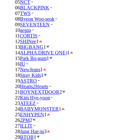
05
NCT
06
BLACKPINK
07
TWS
08
Byeon Woo-seok
09
SEVENTEEN
10
aespa
11
CORTIS
12
SHINee
1
13
BIGBANG
1
14
ALPHA DRIVE ONE)
1
15
Park Bo-gum
1
16
IU
17
NewJeans
1
18
Stray Kids
1
19
ASTRO
20
Hearts2Hearts
21
BOYNEXTDOOR
2
22
Kim Hye-yoon
23
ATEEZ
24
BABYMONSTER
1
25
ENHYPEN
1
26
2PM
2
27
ILLIT
28
Jung Hae-in
3
29
BTOB
1