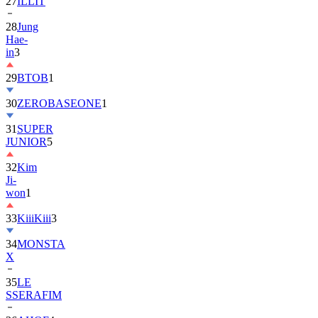
28
Jung
Hae-
in
3
29
BTOB
1
30
ZEROBASEONE
1
31
SUPER
JUNIOR
5
32
Kim
Ji-
won
1
33
KiiiKiii
3
34
MONSTA
X
35
LE
SSERAFIM
36
AHOF
4