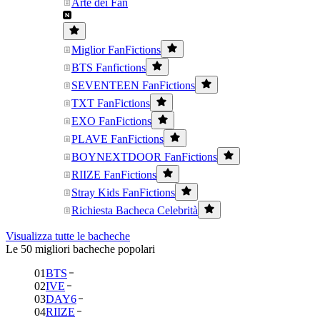
Arte dei Fan
Miglior FanFictions
BTS Fanfictions
SEVENTEEN FanFictions
TXT FanFictions
EXO FanFictions
PLAVE FanFictions
BOYNEXTDOOR FanFictions
RIIZE FanFictions
Stray Kids FanFictions
Richiesta Bacheca Celebrità
Visualizza tutte le bacheche
Le 50 migliori bacheche popolari
01
BTS
02
IVE
03
DAY6
04
RIIZE