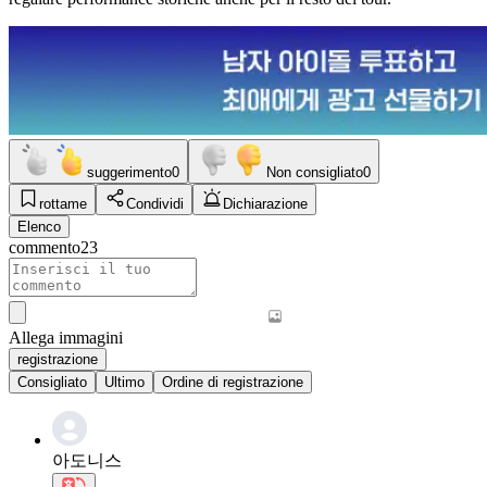
suggerimento
0
Non consigliato
0
rottame
Condividi
Dichiarazione
Elenco
commento
23
Allega immagini
registrazione
Consigliato
Ultimo
Ordine di registrazione
아도니스