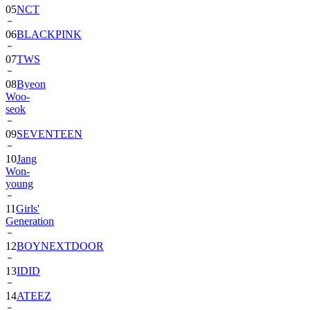
06
BLACKPINK
07
TWS
08
Byeon
Woo-
seok
09
SEVENTEEN
10
Jang
Won-
young
11
Girls'
Generation
12
BOYNEXTDOOR
13
IDID
14
ATEEZ
15
ZEROBASEONE