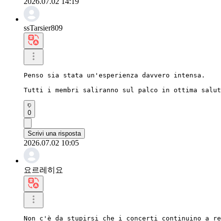
2026.07.02 14:19
ssTarsier809
Penso sia stata un'esperienza davvero intensa.

Tutti i membri saliranno sul palco in ottima salut
0
Scrivi una risposta
2026.07.02 10:05
요르레히요
Non c'è da stupirsi che i concerti continuino a re