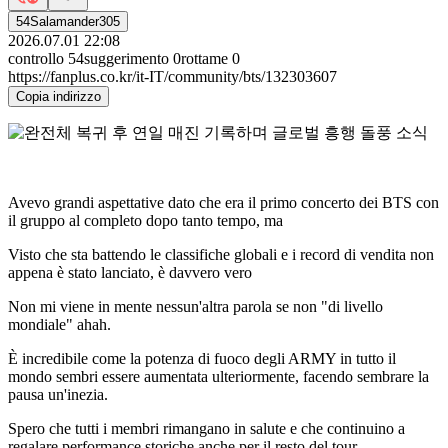
54Salamander305
2026.07.01 22:08
controllo
54
suggerimento
0
rottame
0
https://fanplus.co.kr/it-IT/community/bts/132303607
Copia indirizzo
Avevo grandi aspettative dato che era il primo concerto dei BTS con
il gruppo al completo dopo tanto tempo, ma
Visto che sta battendo le classifiche globali e i record di vendita non
appena è stato lanciato, è davvero vero
Non mi viene in mente nessun'altra parola se non "di livello
mondiale" ahah.
È incredibile come la potenza di fuoco degli ARMY in tutto il
mondo sembri essere aumentata ulteriormente, facendo sembrare la
pausa un'inezia.
Spero che tutti i membri rimangano in salute e che continuino a
regalare performance storiche anche per il resto del tour.