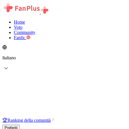
Home
Voto
Community
Fanfic
Italiano
🏆
Ranking della comunità
Preferiti