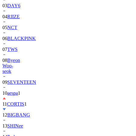
04
RIIZE
05
NCT
06
BLACKPINK
07
TWS
08
Byeon
Woo-
seok
09
SEVENTEEN
10
aespa
1
11
CORTIS
1
12
BIGBANG
13
SHINee
14
Park
Bo-