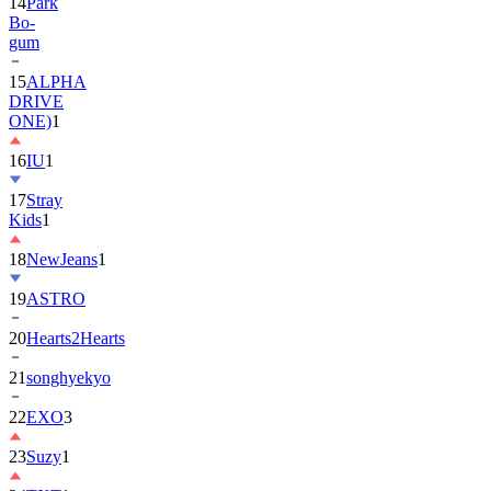
gum
15
ALPHA
DRIVE
ONE)
1
16
IU
1
17
Stray
Kids
1
18
NewJeans
1
19
ASTRO
20
Hearts2Hearts
21
songhyekyo
22
EXO
3
23
Suzy
1
24
TXT
1