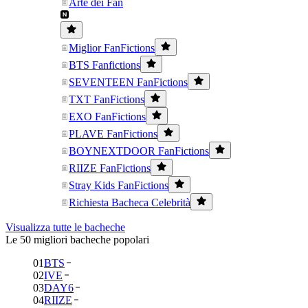
Arte dei Fan
Miglior FanFictions
BTS Fanfictions
SEVENTEEN FanFictions
TXT FanFictions
EXO FanFictions
PLAVE FanFictions
BOYNEXTDOOR FanFictions
RIIZE FanFictions
Stray Kids FanFictions
Richiesta Bacheca Celebrità
Visualizza tutte le bacheche
Le 50 migliori bacheche popolari
01
BTS
02
IVE
03
DAY6
04
RIIZE