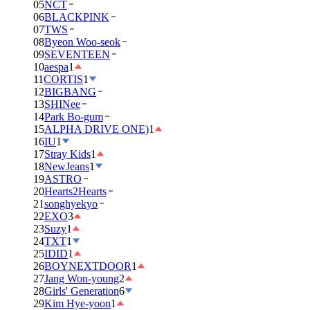
05
NCT
06
BLACKPINK
07
TWS
08
Byeon Woo-seok
09
SEVENTEEN
10
aespa
1
11
CORTIS
1
12
BIGBANG
13
SHINee
14
Park Bo-gum
15
ALPHA DRIVE ONE)
1
16
IU
1
17
Stray Kids
1
18
NewJeans
1
19
ASTRO
20
Hearts2Hearts
21
songhyekyo
22
EXO
3
23
Suzy
1
24
TXT
1
25
IDID
1
26
BOYNEXTDOOR
1
27
Jang Won-young
2
28
Girls' Generation
6
29
Kim Hye-yoon
1