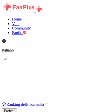
Home
Voto
Community
Fanfic
Italiano
🏆
Ranking della comunità
Preferiti