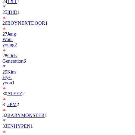
25
IDID
1
26
BOYNEXTDOOR
1
27
Jang
Won-
young
2
28
Girls'
Generation
6
29
Kim
Hye-
yoon
1
30
ATEEZ
2
31
2PM
2
32
BABYMONSTER
1
33
ENHYPEN
1
34
ILLIT
6