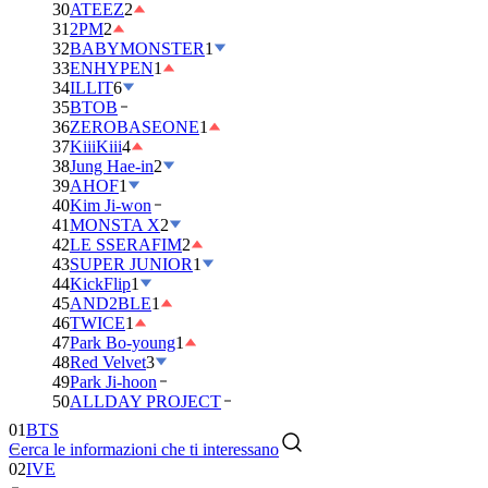
30
ATEEZ
2
31
2PM
2
32
BABYMONSTER
1
33
ENHYPEN
1
34
ILLIT
6
35
BTOB
36
ZEROBASEONE
1
37
KiiiKiii
4
38
Jung Hae-in
2
39
AHOF
1
40
Kim Ji-won
41
MONSTA X
2
42
LE SSERAFIM
2
43
SUPER JUNIOR
1
44
KickFlip
1
45
AND2BLE
1
46
TWICE
1
47
Park Bo-young
1
48
Red Velvet
3
49
Park Ji-hoon
01
BTS
50
ALLDAY PROJECT
02
IVE
Cerca le informazioni che ti interessano
03
DAY6