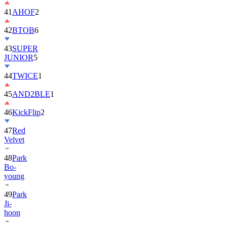
42
BTOB
6
43
SUPER
JUNIOR
5
44
TWICE
1
45
AND2BLE
1
46
KickFlip
2
47
Red
Velvet
48
Park
Bo-
young
49
Park
Ji-
hoon
50
ALLDAY
PROJECT