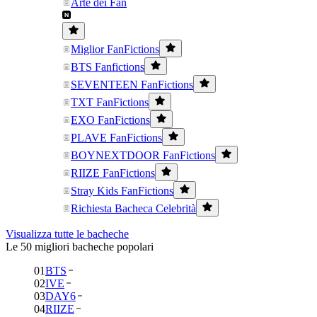
Arte dei Fan
Miglior FanFictions
BTS Fanfictions
SEVENTEEN FanFictions
TXT FanFictions
EXO FanFictions
PLAVE FanFictions
BOYNEXTDOOR FanFictions
RIIZE FanFictions
Stray Kids FanFictions
Richiesta Bacheca Celebrità
Visualizza tutte le bacheche
Le 50 migliori bacheche popolari
01
BTS
02
IVE
03
DAY6
04
RIIZE