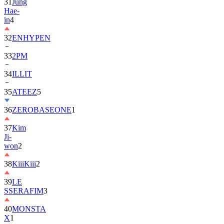
in
4
32
ENHYPEN
33
2PM
34
ILLIT
35
ATEEZ
5
36
ZEROBASEONE
1
37
Kim
Ji-
won
2
38
KiiiKiii
2
39
LE
SSERAFIM
3
40
MONSTA
X
1
41
AHOF
2