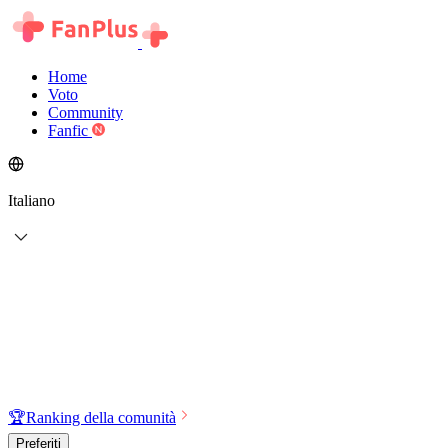
Home
Voto
Community
Fanfic
Italiano
🏆
Ranking della comunità
Preferiti