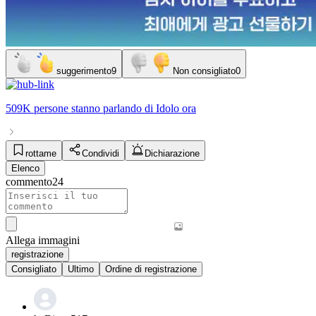
suggerimento
9
Non consigliato
0
509K persone
stanno parlando di
Idolo
ora
rottame
Condividi
Dichiarazione
Elenco
commento
24
Allega immagini
registrazione
Consigliato
Ultimo
Ordine di registrazione