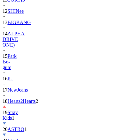
13
BIGBANG
14
ALPHA
DRIVE
ONE)
15
Park
Bo-
gum
16
IU
17
NewJeans
18
Hearts2Hearts
2
19
Stray
Kids
1
20
ASTRO
1
21
EXO