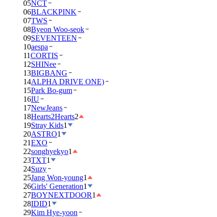
05
NCT
06
BLACKPINK
07
TWS
08
Byeon Woo-seok
09
SEVENTEEN
10
aespa
11
CORTIS
12
SHINee
13
BIGBANG
14
ALPHA DRIVE ONE)
15
Park Bo-gum
16
IU
17
NewJeans
18
Hearts2Hearts
2
19
Stray Kids
1
20
ASTRO
1
21
EXO
22
songhyekyo
1
23
TXT
1
24
Suzy
25
Jang Won-young
1
26
Girls' Generation
1
27
BOYNEXTDOOR
1
28
IDID
1
29
Kim Hye-yoon