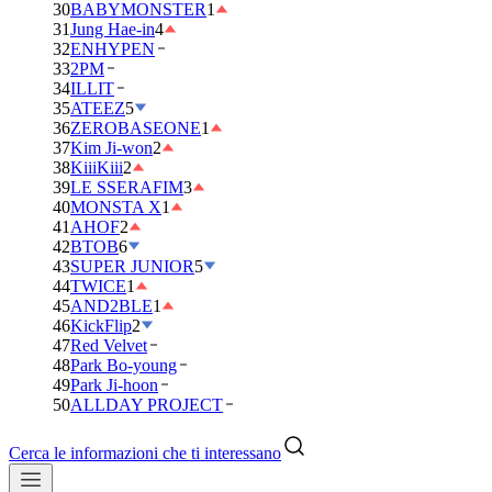
30
BABYMONSTER
1
31
Jung Hae-in
4
32
ENHYPEN
33
2PM
34
ILLIT
35
ATEEZ
5
36
ZEROBASEONE
1
37
Kim Ji-won
2
38
KiiiKiii
2
39
LE SSERAFIM
3
40
MONSTA X
1
41
AHOF
2
42
BTOB
6
43
SUPER JUNIOR
5
44
TWICE
1
45
AND2BLE
1
46
KickFlip
2
47
Red Velvet
48
Park Bo-young
49
Park Ji-hoon
50
ALLDAY PROJECT
Cerca le informazioni che ti interessano