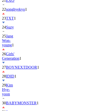
22
songhyekyo
1
23
TXT
1
24
Suzy
25
Jang
Won-
young
1
26
Girls'
Generation
1
27
BOYNEXTDOOR
1
28
IDID
1
29
Kim
Hye-
yoon
30
BABYMONSTER
1
31
Jung
Hae-