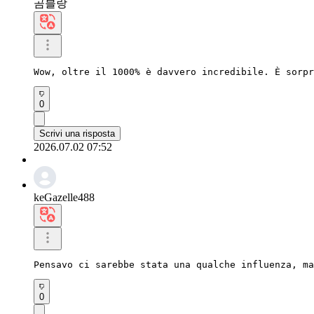
곰블랑
Wow, oltre il 1000% è davvero incredibile. È sorpr
0
Scrivi una risposta
2026.07.02 07:52
keGazelle488
Pensavo ci sarebbe stata una qualche influenza, ma
0