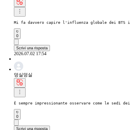
Mi fa davvero capire l'influenza globale dei BTS i
0
Scrivi una risposta
2026.07.02 17:54
덩실덩실
È sempre impressionante osservare come le sedi dei
0
Scrivi una risposta