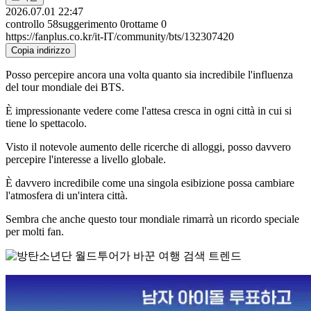
2026.07.01 22:47
controllo
58
suggerimento
0
rottame
0
https://fanplus.co.kr/it-IT/community/bts/132307420
Copia indirizzo
Posso percepire ancora una volta quanto sia incredibile l'influenza
del tour mondiale dei BTS.
È impressionante vedere come l'attesa cresca in ogni città in cui si
tiene lo spettacolo.
Visto il notevole aumento delle ricerche di alloggi, posso davvero
percepire l'interesse a livello globale.
È davvero incredibile come una singola esibizione possa cambiare
l'atmosfera di un'intera città.
Sembra che anche questo tour mondiale rimarrà un ricordo speciale
per molti fan.