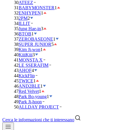
30
ATEEZ
31
BABYMONSTER
1
32
ENHYPEN
1
33
2PM
2
34
ILLIT
35
Jung Hae-in
3
36
BTOB
1
37
ZEROBASEONE
1
38
SUPER JUNIOR
5
39
Kim Ji-won
1
40
KiiiKiii
3
41
MONSTA X
42
LE SSERAFIM
43
AHOF
4
44
KickFlip
45
TWICE
1
46
AND2BLE
1
47
Red Velvet
1
48
Park Bo-young
1
49
Park Ji-hoon
50
ALLDAY PROJECT
Cerca le informazioni che ti interessano