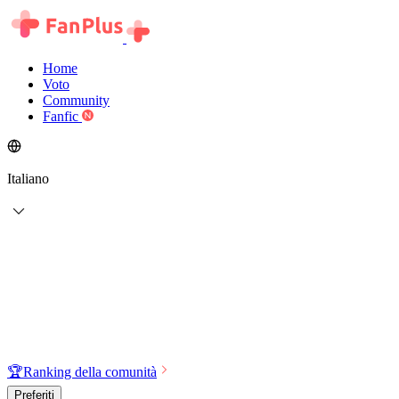
Home
Voto
Community
Fanfic
Italiano
🏆
Ranking della comunità
Preferiti