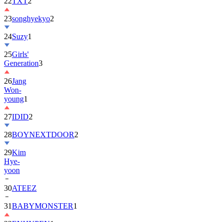
22
TXT
2
23
songhyekyo
2
24
Suzy
1
25
Girls'
Generation
3
26
Jang
Won-
young
1
27
IDID
2
28
BOYNEXTDOOR
2
29
Kim
Hye-
yoon
30
ATEEZ
31
BABYMONSTER
1