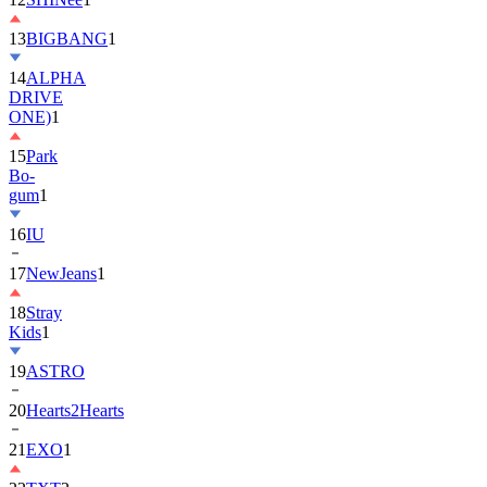
13
BIGBANG
1
14
ALPHA
DRIVE
ONE)
1
15
Park
Bo-
gum
1
16
IU
17
NewJeans
1
18
Stray
Kids
1
19
ASTRO
20
Hearts2Hearts
21
EXO
1