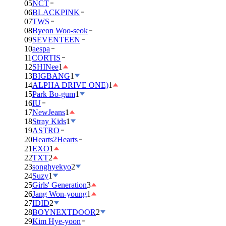
05
NCT
06
BLACKPINK
07
TWS
08
Byeon Woo-seok
09
SEVENTEEN
10
aespa
11
CORTIS
12
SHINee
1
13
BIGBANG
1
14
ALPHA DRIVE ONE)
1
15
Park Bo-gum
1
16
IU
17
NewJeans
1
18
Stray Kids
1
19
ASTRO
20
Hearts2Hearts
21
EXO
1
22
TXT
2
23
songhyekyo
2
24
Suzy
1
25
Girls' Generation
3
26
Jang Won-young
1
27
IDID
2
28
BOYNEXTDOOR
2
29
Kim Hye-yoon