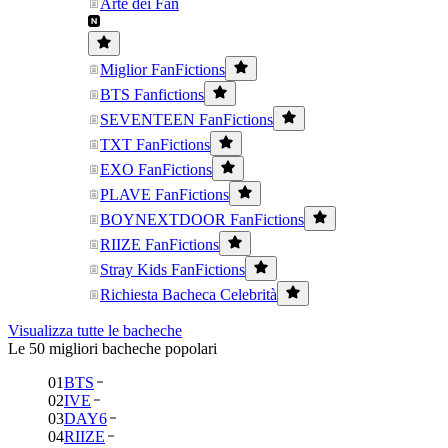
Arte dei Fan
Miglior FanFictions
BTS Fanfictions
SEVENTEEN FanFictions
TXT FanFictions
EXO FanFictions
PLAVE FanFictions
BOYNEXTDOOR FanFictions
RIIZE FanFictions
Stray Kids FanFictions
Richiesta Bacheca Celebrità
Visualizza tutte le bacheche
Le 50 migliori bacheche popolari
01
BTS
02
IVE
03
DAY6
04
RIIZE