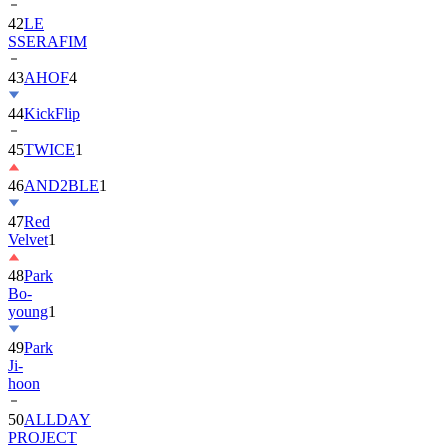
42
LE
SSERAFIM
43
AHOF
4
44
KickFlip
45
TWICE
1
46
AND2BLE
1
47
Red
Velvet
1
48
Park
Bo-
young
1
49
Park
Ji-
hoon
50
ALLDAY
PROJECT