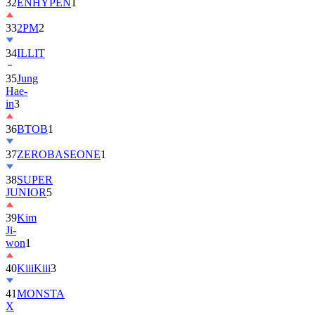
32
ENHYPEN
1
33
2PM
2
34
ILLIT
35
Jung
Hae-
in
3
36
BTOB
1
37
ZEROBASEONE
1
38
SUPER
JUNIOR
5
39
Kim
Ji-
won
1
40
KiiiKiii
3
41
MONSTA
X