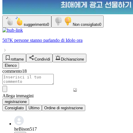
suggerimento
0
Non consigliato
0
507K persone
stanno parlando di
Idolo
ora
rottame
Condividi
Dichiarazione
Elenco
commento
18
Allega immagini
registrazione
Consigliato
Ultimo
Ordine di registrazione
heBison517