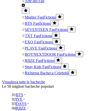
Arte dei Fan
Miglior FanFictions
BTS Fanfictions
SEVENTEEN FanFictions
TXT FanFictions
EXO FanFictions
PLAVE FanFictions
BOYNEXTDOOR FanFictions
RIIZE FanFictions
Stray Kids FanFictions
Richiesta Bacheca Celebrità
Visualizza tutte le bacheche
Le 50 migliori bacheche popolari
01
BTS
02
IVE
03
DAY6
04
RIIZE