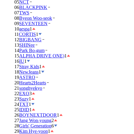
05
NCT
06
BLACKPINK
07
TWS
08
Byeon Woo-seok
09
SEVENTEEN
10
aespa
1
11
CORTIS
1
12
BIGBANG
13
SHINee
14
Park Bo-gum
15
ALPHA DRIVE ONE)
1
16
IU
1
17
Stray Kids
1
18
NewJeans
1
19
ASTRO
20
Hearts2Hearts
21
songhyekyo
22
EXO
3
23
Suzy
1
24
TXT
1
25
IDID
1
26
BOYNEXTDOOR
1
27
Jang Won-young
2
28
Girls' Generation
6
29
Kim Hye-yoon
1