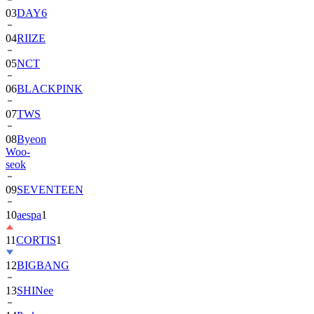
03
DAY6
04
RIIZE
05
NCT
06
BLACKPINK
07
TWS
08
Byeon
Woo-
seok
09
SEVENTEEN
10
aespa
1
11
CORTIS
1
12
BIGBANG
13
SHINee