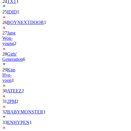
24
TXT
1
25
IDID
1
26
BOYNEXTDOOR
1
27
Jang
Won-
young
2
28
Girls'
Generation
6
29
Kim
Hye-
yoon
1
30
ATEEZ
2
31
2PM
2
32
BABYMONSTER
1
33
ENHYPEN
1