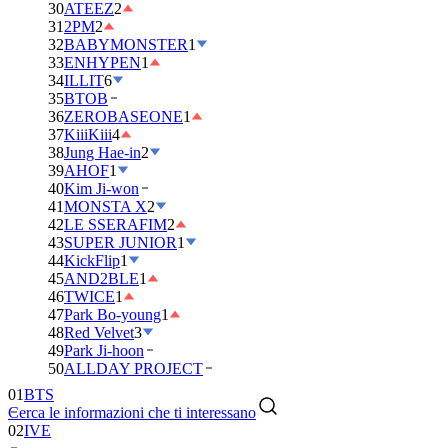
30
ATEEZ
2
31
2PM
2
32
BABYMONSTER
1
33
ENHYPEN
1
34
ILLIT
6
35
BTOB
36
ZEROBASEONE
1
37
KiiiKiii
4
38
Jung Hae-in
2
39
AHOF
1
40
Kim Ji-won
41
MONSTA X
2
42
LE SSERAFIM
2
43
SUPER JUNIOR
1
44
KickFlip
1
45
AND2BLE
1
46
TWICE
1
47
Park Bo-young
1
48
Red Velvet
3
49
Park Ji-hoon
50
ALLDAY PROJECT
01
BTS
Cerca le informazioni che ti interessano
02
IVE