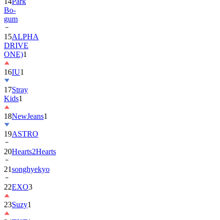
14
Park
Bo-
gum
15
ALPHA
DRIVE
ONE)
1
16
IU
1
17
Stray
Kids
1
18
NewJeans
1
19
ASTRO
20
Hearts2Hearts
21
songhyekyo
22
EXO
3
23
Suzy
1