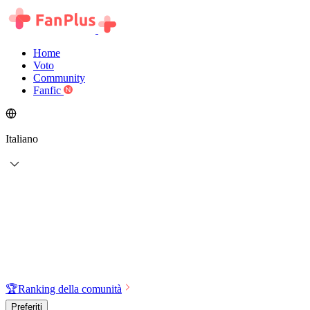
Home
Voto
Community
Fanfic
Italiano
🏆
Ranking della comunità
Preferiti