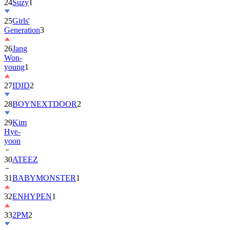
25
Girls'
Generation
3
26
Jang
Won-
young
1
27
IDID
2
28
BOYNEXTDOOR
2
29
Kim
Hye-
yoon
30
ATEEZ
31
BABYMONSTER
1
32
ENHYPEN
1
33
2PM
2
34
ILLIT