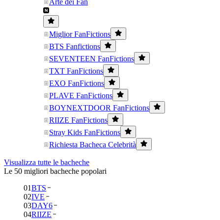
Arte dei Fan
Miglior FanFictions
BTS Fanfictions
SEVENTEEN FanFictions
TXT FanFictions
EXO FanFictions
PLAVE FanFictions
BOYNEXTDOOR FanFictions
RIIZE FanFictions
Stray Kids FanFictions
Richiesta Bacheca Celebrità
Visualizza tutte le bacheche
Le 50 migliori bacheche popolari
01
BTS
02
IVE
03
DAY6
04
RIIZE