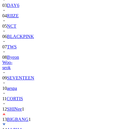
04
RIIZE
05
NCT
06
BLACKPINK
07
TWS
08
Byeon
Woo-
seok
09
SEVENTEEN
10
aespa
11
CORTIS
12
SHINee
1
13
BIGBANG
1
14
ALPHA
DRIVE