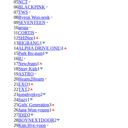
05
NCT
06
BLACKPINK
07
TWS
08
Byeon Woo-seok
09
SEVENTEEN
10
aespa
11
CORTIS
12
SHINee
1
13
BIGBANG
1
14
ALPHA DRIVE ONE)
1
15
Park Bo-gum
1
16
IU
17
NewJeans
1
18
Stray Kids
1
19
ASTRO
20
Hearts2Hearts
21
EXO
1
22
TXT
2
23
songhyekyo
2
24
Suzy
1
25
Girls' Generation
3
26
Jang Won-young
1
27
IDID
2
28
BOYNEXTDOOR
2
29
Kim Hye-yoon