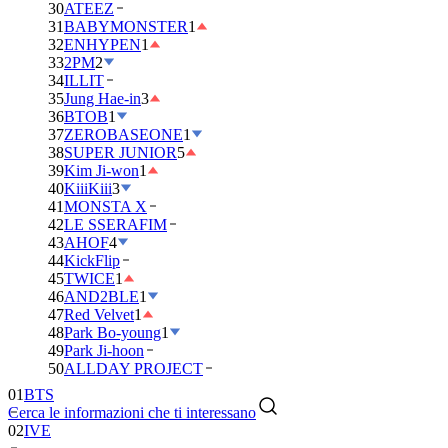
30
ATEEZ
31
BABYMONSTER
1
32
ENHYPEN
1
33
2PM
2
34
ILLIT
35
Jung Hae-in
3
36
BTOB
1
37
ZEROBASEONE
1
38
SUPER JUNIOR
5
39
Kim Ji-won
1
40
KiiiKiii
3
41
MONSTA X
42
LE SSERAFIM
43
AHOF
4
44
KickFlip
45
TWICE
1
46
AND2BLE
1
47
Red Velvet
1
48
Park Bo-young
1
49
Park Ji-hoon
01
BTS
50
ALLDAY PROJECT
02
IVE
Cerca le informazioni che ti interessano
03
DAY6