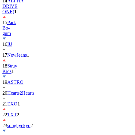
ONE)
1
15
Park
Bo-
gum
1
16
IU
17
NewJeans
1
18
Stray
Kids
1
19
ASTRO
20
Hearts2Hearts
21
EXO
1
22
TXT
2
23
songhyekyo
2
24
Suzy
1