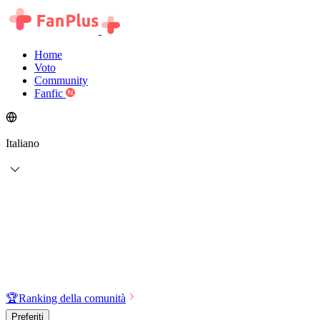
Home
Voto
Community
Fanfic
Italiano
🏆
Ranking della comunità
Preferiti