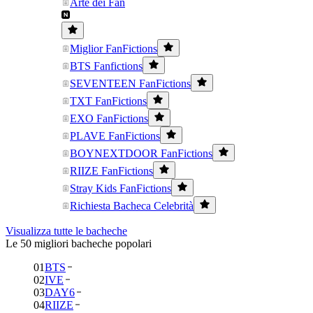
Arte dei Fan
Miglior FanFictions
BTS Fanfictions
SEVENTEEN FanFictions
TXT FanFictions
EXO FanFictions
PLAVE FanFictions
BOYNEXTDOOR FanFictions
RIIZE FanFictions
Stray Kids FanFictions
Richiesta Bacheca Celebrità
Visualizza tutte le bacheche
Le 50 migliori bacheche popolari
01
BTS
02
IVE
03
DAY6
04
RIIZE