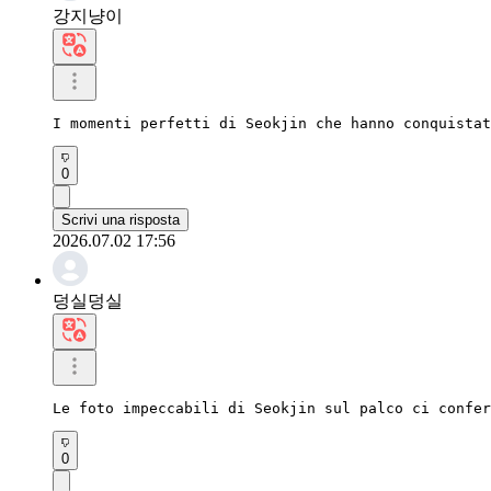
강지냥이
I momenti perfetti di Seokjin che hanno conquistat
0
Scrivi una risposta
2026.07.02 17:56
덩실덩실
Le foto impeccabili di Seokjin sul palco ci confer
0