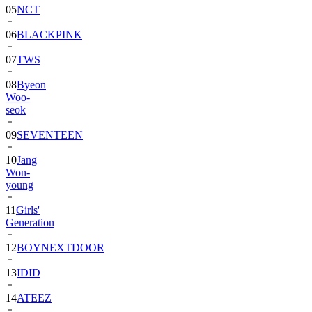
06
BLACKPINK
07
TWS
08
Byeon
Woo-
seok
09
SEVENTEEN
10
Jang
Won-
young
11
Girls'
Generation
12
BOYNEXTDOOR
13
IDID
14
ATEEZ
15
ZEROBASEONE