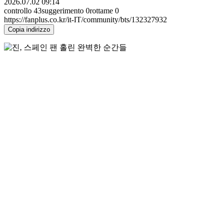
2026.07.02 09:14
controllo
43
suggerimento
0
rottame
0
https://fanplus.co.kr/it-IT/community/bts/132327932
Copia indirizzo