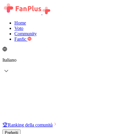
Home
Voto
Community
Fanfic
Italiano
🏆
Ranking della comunità
Preferiti