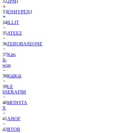
32
2PM
1
33
ENHYPEN
1
34
ILLIT
35
ATEEZ
36
ZEROBASEONE
37
Kim
Ji-
won
38
KiiiKiii
39
LE
SSERAFIM
40
MONSTA
X
41
AHOF
42
BTOB