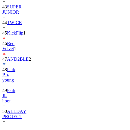
43
SUPER
JUNIOR
44
TWICE
45
KickFlip
1
46
Red
Velvet
1
47
AND2BLE
2
48
Park
Bo-
young
49
Park
Ji-
hoon
50
ALLDAY
PROJECT