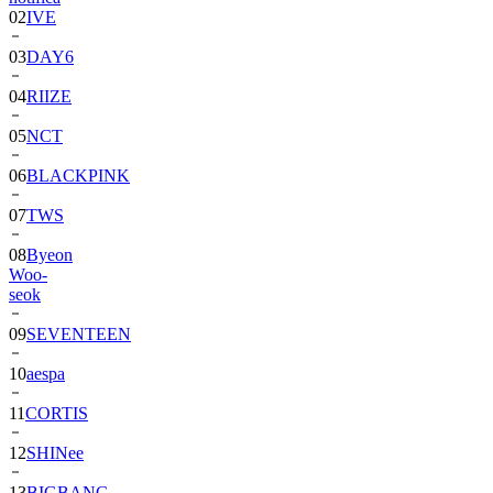
02
IVE
03
DAY6
04
RIIZE
05
NCT
06
BLACKPINK
07
TWS
08
Byeon
Woo-
seok
09
SEVENTEEN
10
aespa
11
CORTIS
12
SHINee
13
BIGBANG