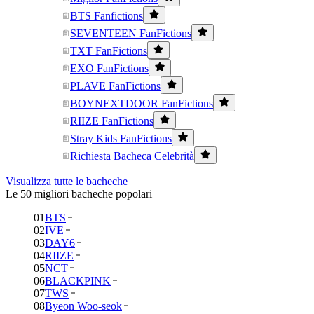
BTS Fanfictions
SEVENTEEN FanFictions
TXT FanFictions
EXO FanFictions
PLAVE FanFictions
BOYNEXTDOOR FanFictions
RIIZE FanFictions
Stray Kids FanFictions
Richiesta Bacheca Celebrità
Visualizza tutte le bacheche
Le 50 migliori bacheche popolari
01
BTS
02
IVE
03
DAY6
04
RIIZE
05
NCT
06
BLACKPINK
07
TWS
08
Byeon Woo-seok