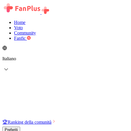
Home
Voto
Community
Fanfic
Italiano
🏆
Ranking della comunità
Preferiti