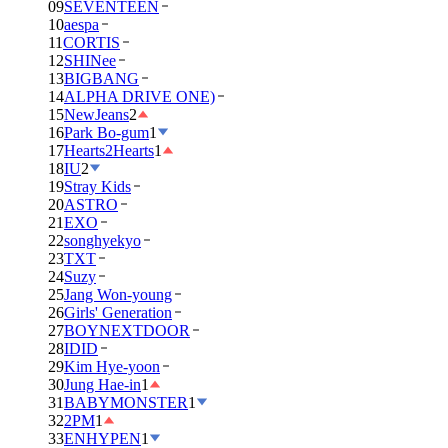
09
SEVENTEEN
10
aespa
11
CORTIS
12
SHINee
13
BIGBANG
14
ALPHA DRIVE ONE)
15
NewJeans
2
16
Park Bo-gum
1
17
Hearts2Hearts
1
18
IU
2
19
Stray Kids
20
ASTRO
21
EXO
22
songhyekyo
23
TXT
24
Suzy
25
Jang Won-young
26
Girls' Generation
27
BOYNEXTDOOR
28
IDID
29
Kim Hye-yoon
30
Jung Hae-in
1
31
BABYMONSTER
1
32
2PM
1
33
ENHYPEN
1