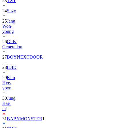
23
TXT
24
Suzy
25
Jang
Won-
young
26
Girls'
Generation
27
BOYNEXTDOOR
28
IDID
29
Kim
Hye-
yoon
30
Jung
Hae-
in
1
31
BABYMONSTER
1