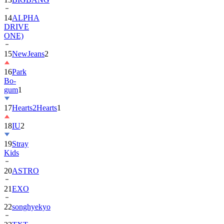
14
ALPHA
DRIVE
ONE)
15
NewJeans
2
16
Park
Bo-
gum
1
17
Hearts2Hearts
1
18
IU
2
19
Stray
Kids
20
ASTRO
21
EXO
22
songhyekyo