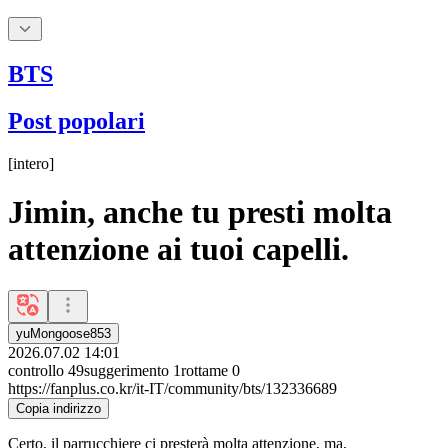
BTS
Post popolari
[
intero
]
Jimin, anche tu presti molta
attenzione ai tuoi capelli.
yuMongoose853
2026.07.02 14:01
controllo
49
suggerimento
1
rottame
0
https://fanplus.co.kr/it-IT/community/bts/132336689
Copia indirizzo
Certo, il parrucchiere ci presterà molta attenzione, ma,