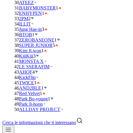
30
ATEEZ
31
BABYMONSTER
1
32
ENHYPEN
1
33
2PM
2
34
ILLIT
35
Jung Hae-in
3
36
BTOB
1
37
ZEROBASEONE
1
38
SUPER JUNIOR
5
39
Kim Ji-won
1
40
KiiiKiii
3
41
MONSTA X
42
LE SSERAFIM
43
AHOF
4
44
KickFlip
45
TWICE
1
46
AND2BLE
1
47
Red Velvet
1
48
Park Bo-young
1
49
Park Ji-hoon
50
ALLDAY PROJECT
Cerca le informazioni che ti interessano