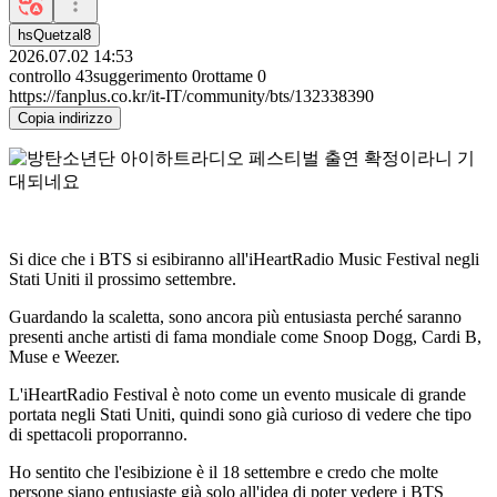
hsQuetzal8
2026.07.02 14:53
controllo
43
suggerimento
0
rottame
0
https://fanplus.co.kr/it-IT/community/bts/132338390
Copia indirizzo
Si dice che i BTS si esibiranno all'iHeartRadio Music Festival negli
Stati Uniti il ​​prossimo settembre.
Guardando la scaletta, sono ancora più entusiasta perché saranno
presenti anche artisti di fama mondiale come Snoop Dogg, Cardi B,
Muse e Weezer.
L'iHeartRadio Festival è noto come un evento musicale di grande
portata negli Stati Uniti, quindi sono già curioso di vedere che tipo
di spettacoli proporranno.
Ho sentito che l'esibizione è il 18 settembre e credo che molte
persone siano entusiaste già solo all'idea di poter vedere i BTS