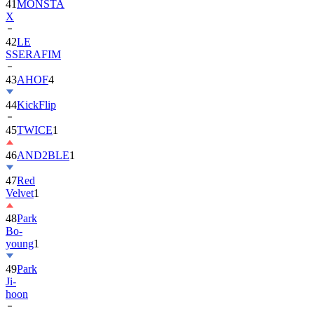
42
LE
SSERAFIM
43
AHOF
4
44
KickFlip
45
TWICE
1
46
AND2BLE
1
47
Red
Velvet
1
48
Park
Bo-
young
1
49
Park
Ji-
hoon
50
ALLDAY
PROJECT