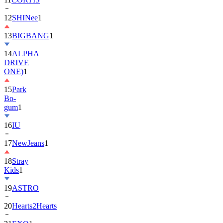
13
BIGBANG
1
14
ALPHA
DRIVE
ONE)
1
15
Park
Bo-
gum
1
16
IU
17
NewJeans
1
18
Stray
Kids
1
19
ASTRO
20
Hearts2Hearts
21
EXO
1