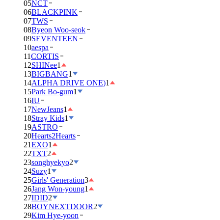
05
NCT
06
BLACKPINK
07
TWS
08
Byeon Woo-seok
09
SEVENTEEN
10
aespa
11
CORTIS
12
SHINee
1
13
BIGBANG
1
14
ALPHA DRIVE ONE)
1
15
Park Bo-gum
1
16
IU
17
NewJeans
1
18
Stray Kids
1
19
ASTRO
20
Hearts2Hearts
21
EXO
1
22
TXT
2
23
songhyekyo
2
24
Suzy
1
25
Girls' Generation
3
26
Jang Won-young
1
27
IDID
2
28
BOYNEXTDOOR
2
29
Kim Hye-yoon