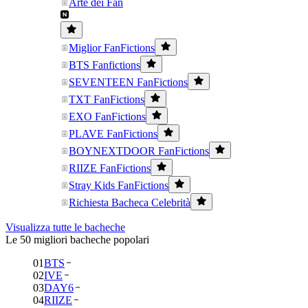
Arte dei Fan
Miglior FanFictions
BTS Fanfictions
SEVENTEEN FanFictions
TXT FanFictions
EXO FanFictions
PLAVE FanFictions
BOYNEXTDOOR FanFictions
RIIZE FanFictions
Stray Kids FanFictions
Richiesta Bacheca Celebrità
Visualizza tutte le bacheche
Le 50 migliori bacheche popolari
01
BTS
02
IVE
03
DAY6
04
RIIZE