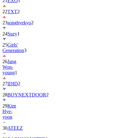
22
TXT
2
23
songhyekyo
2
24
Suzy
1
25
Girls'
Generation
3
26
Jang
Won-
young
1
27
IDID
2
28
BOYNEXTDOOR
2
29
Kim
Hye-
yoon
30
ATEEZ
31
BABYMONSTER
1