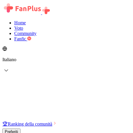
Home
Voto
Community
Fanfic
Italiano
🏆
Ranking della comunità
Preferiti