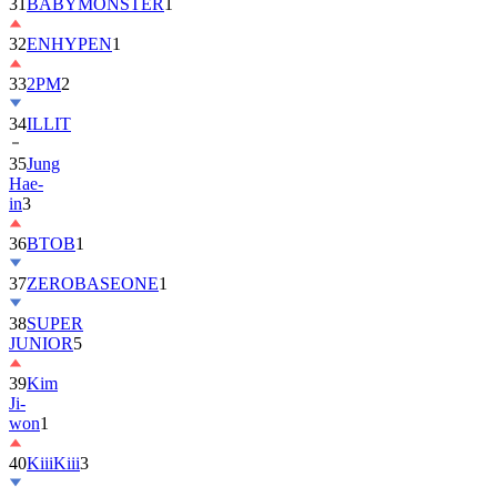
32
ENHYPEN
1
33
2PM
2
34
ILLIT
35
Jung
Hae-
in
3
36
BTOB
1
37
ZEROBASEONE
1
38
SUPER
JUNIOR
5
39
Kim
Ji-
won
1
40
KiiiKiii
3
41
MONSTA
X