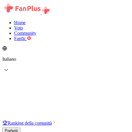
Home
Voto
Community
Fanfic
Italiano
🏆
Ranking della comunità
Preferiti