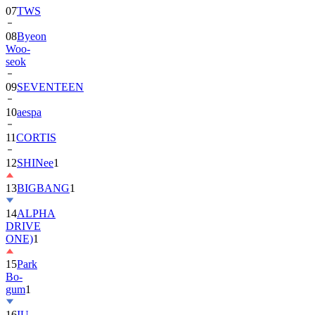
08
Byeon
Woo-
seok
09
SEVENTEEN
10
aespa
11
CORTIS
12
SHINee
1
13
BIGBANG
1
14
ALPHA
DRIVE
ONE)
1
15
Park
Bo-
gum
1
16
IU
17
NewJeans
1