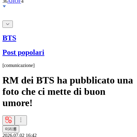
BTS
Post popolari
[
comunicazione
]
RM dei BTS ha pubblicato una
foto che ci mette di buon
umore!
이리롱
2026.07.02 16:42