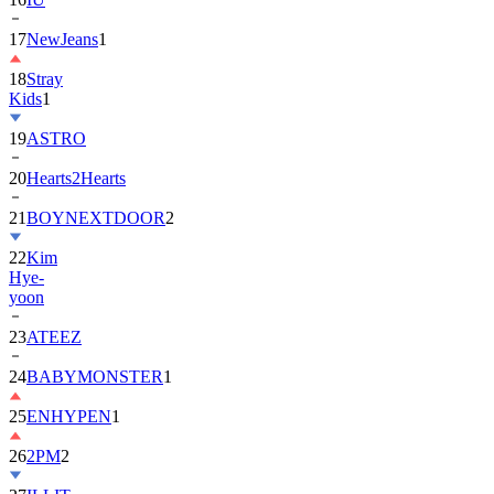
18
Stray
Kids
1
19
ASTRO
20
Hearts2Hearts
21
BOYNEXTDOOR
2
22
Kim
Hye-
yoon
23
ATEEZ
24
BABYMONSTER
1
25
ENHYPEN
1
26
2PM
2
27
ILLIT