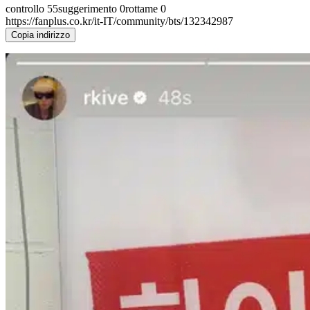
controllo
55
suggerimento
0
rottame
0
https://fanplus.co.kr/it-IT/community/bts/132342987
Copia indirizzo