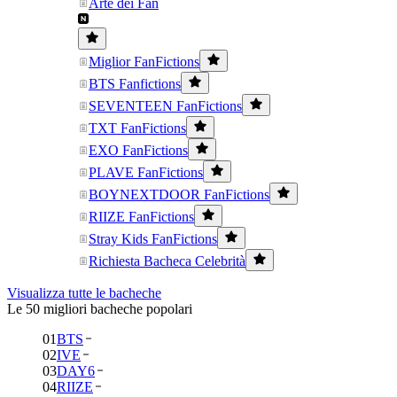
Arte dei Fan
Miglior FanFictions
BTS Fanfictions
SEVENTEEN FanFictions
TXT FanFictions
EXO FanFictions
PLAVE FanFictions
BOYNEXTDOOR FanFictions
RIIZE FanFictions
Stray Kids FanFictions
Richiesta Bacheca Celebrità
Visualizza tutte le bacheche
Le 50 migliori bacheche popolari
01
BTS
02
IVE
03
DAY6
04
RIIZE