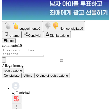
suggerimento
0
Non consigliato
0
rottame
Condividi
Dichiarazione
Elenco
commento
16
Allega immagini
registrazione
Consigliato
Ultimo
Ordine di registrazione
wjOstrich41