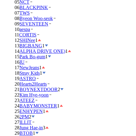
05
NCT
06
BLACKPINK
07
TWS
08
Byeon Woo-seok
09
SEVENTEEN
10
aespa
11
CORTIS
12
SHINee
1
13
BIGBANG
1
14
ALPHA DRIVE ONE)
1
15
Park Bo-gum
1
16
IU
17
NewJeans
1
18
Stray Kids
1
19
ASTRO
20
Hearts2Hearts
21
BOYNEXTDOOR
2
22
Kim Hye-yoon
23
ATEEZ
24
BABYMONSTER
1
25
ENHYPEN
1
26
2PM
2
27
ILLIT
28
Jung Hae-in
3
29
BTOB
1