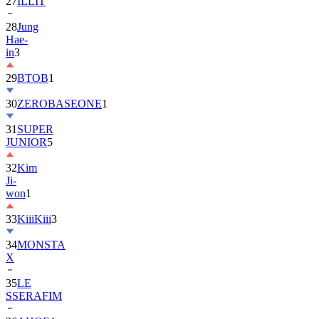
28
Jung
Hae-
in
3
29
BTOB
1
30
ZEROBASEONE
1
31
SUPER
JUNIOR
5
32
Kim
Ji-
won
1
33
KiiiKiii
3
34
MONSTA
X
35
LE
SSERAFIM
36
AHOF
4