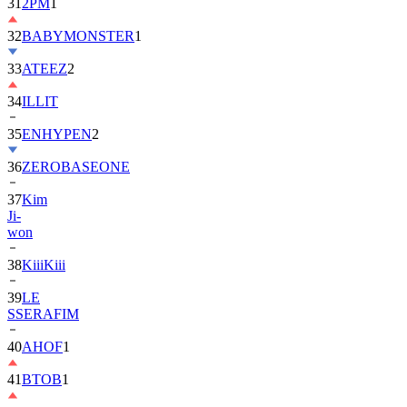
32
BABYMONSTER
1
33
ATEEZ
2
34
ILLIT
35
ENHYPEN
2
36
ZEROBASEONE
37
Kim
Ji-
won
38
KiiiKiii
39
LE
SSERAFIM
40
AHOF
1
41
BTOB
1
42
MONSTA
X
2