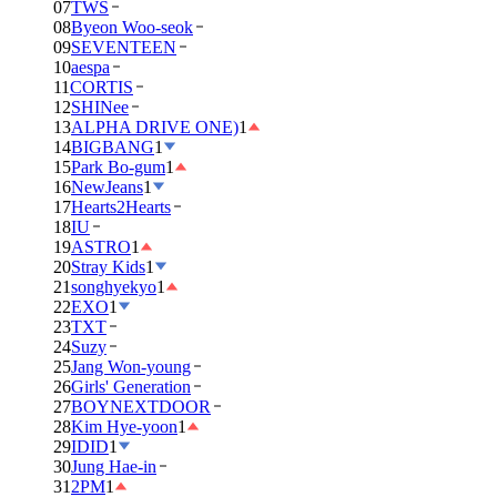
07
TWS
08
Byeon Woo-seok
09
SEVENTEEN
10
aespa
11
CORTIS
12
SHINee
13
ALPHA DRIVE ONE)
1
14
BIGBANG
1
15
Park Bo-gum
1
16
NewJeans
1
17
Hearts2Hearts
18
IU
19
ASTRO
1
20
Stray Kids
1
21
songhyekyo
1
22
EXO
1
23
TXT
24
Suzy
25
Jang Won-young
26
Girls' Generation
27
BOYNEXTDOOR
28
Kim Hye-yoon
1
29
IDID
1
30
Jung Hae-in
31
2PM
1