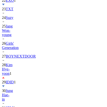
23
TXT
24
Suzy
25
Jang
Won-
young
26
Girls'
Generation
27
BOYNEXTDOOR
28
Kim
Hye-
yoon
1
29
IDID
1
30
Jung
Hae-
in
31
2PM
1