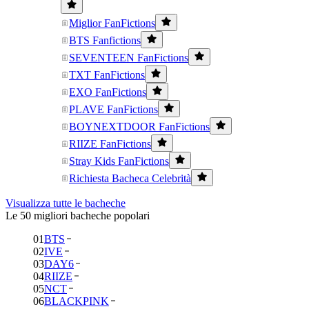
Miglior FanFictions
BTS Fanfictions
SEVENTEEN FanFictions
TXT FanFictions
EXO FanFictions
PLAVE FanFictions
BOYNEXTDOOR FanFictions
RIIZE FanFictions
Stray Kids FanFictions
Richiesta Bacheca Celebrità
Visualizza tutte le bacheche
Le 50 migliori bacheche popolari
01
BTS
02
IVE
03
DAY6
04
RIIZE
05
NCT
06
BLACKPINK