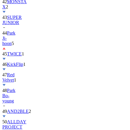
43
SUPER
JUNIOR
44
Park
Ji-
hoon
5
45
TWICE
1
46
KickFlip
1
47
Red
Velvet
1
48
Park
Bo-
young
49
AND2BLE
2
50
ALLDAY
PROJECT