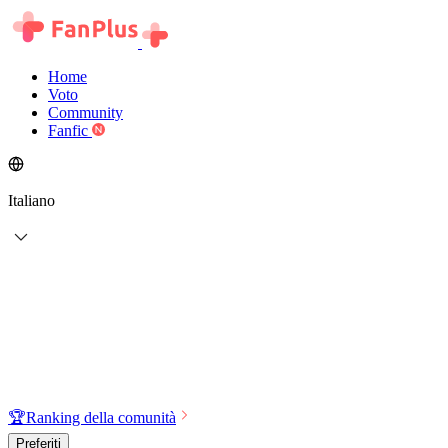
Home
Voto
Community
Fanfic
Italiano
🏆
Ranking della comunità
Preferiti