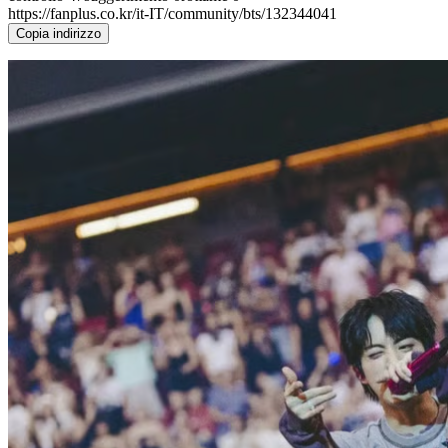
https://fanplus.co.kr/it-IT/community/bts/132344041
Copia indirizzo