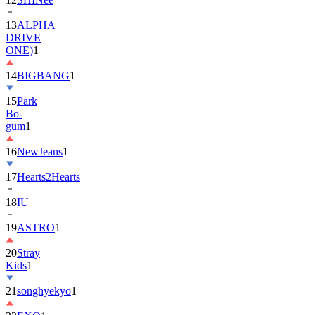
DRIVE
ONE)
1
14
BIGBANG
1
15
Park
Bo-
gum
1
16
NewJeans
1
17
Hearts2Hearts
18
IU
19
ASTRO
1
20
Stray
Kids
1
21
songhyekyo
1
22
EXO
1