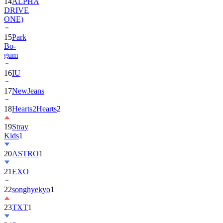
ONE)
15
Park
Bo-
gum
16
IU
17
NewJeans
18
Hearts2Hearts
2
19
Stray
Kids
1
20
ASTRO
1
21
EXO
22
songhyekyo
1
23
TXT
1
24
Suzy