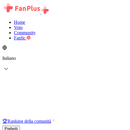
Home
Voto
Community
Fanfic
Italiano
🏆
Ranking della comunità
Preferiti