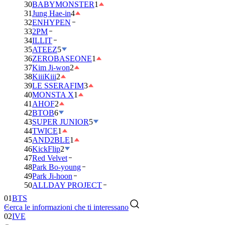
30
BABYMONSTER
1
31
Jung Hae-in
4
32
ENHYPEN
33
2PM
34
ILLIT
35
ATEEZ
5
36
ZEROBASEONE
1
37
Kim Ji-won
2
38
KiiiKiii
2
39
LE SSERAFIM
3
40
MONSTA X
1
41
AHOF
2
42
BTOB
6
43
SUPER JUNIOR
5
44
TWICE
1
45
AND2BLE
1
46
KickFlip
2
47
Red Velvet
48
Park Bo-young
49
Park Ji-hoon
01
BTS
50
ALLDAY PROJECT
02
IVE
Cerca le informazioni che ti interessano
03
DAY6