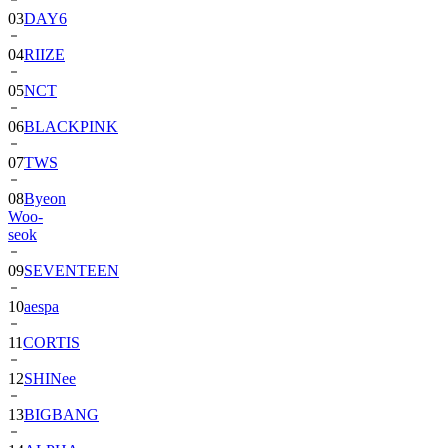
04
RIIZE
05
NCT
06
BLACKPINK
07
TWS
08
Byeon
Woo-
seok
09
SEVENTEEN
10
aespa
11
CORTIS
12
SHINee
13
BIGBANG
14
ALPHA
DRIVE