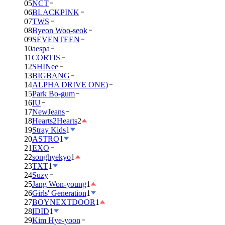
05
NCT
06
BLACKPINK
07
TWS
08
Byeon Woo-seok
09
SEVENTEEN
10
aespa
11
CORTIS
12
SHINee
13
BIGBANG
14
ALPHA DRIVE ONE)
15
Park Bo-gum
16
IU
17
NewJeans
18
Hearts2Hearts
2
19
Stray Kids
1
20
ASTRO
1
21
EXO
22
songhyekyo
1
23
TXT
1
24
Suzy
25
Jang Won-young
1
26
Girls' Generation
1
27
BOYNEXTDOOR
1
28
IDID
1
29
Kim Hye-yoon