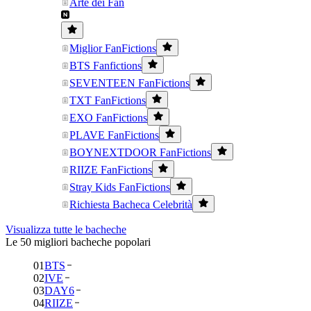
Arte dei Fan
Miglior FanFictions
BTS Fanfictions
SEVENTEEN FanFictions
TXT FanFictions
EXO FanFictions
PLAVE FanFictions
BOYNEXTDOOR FanFictions
RIIZE FanFictions
Stray Kids FanFictions
Richiesta Bacheca Celebrità
Visualizza tutte le bacheche
Le 50 migliori bacheche popolari
01
BTS
02
IVE
03
DAY6
04
RIIZE