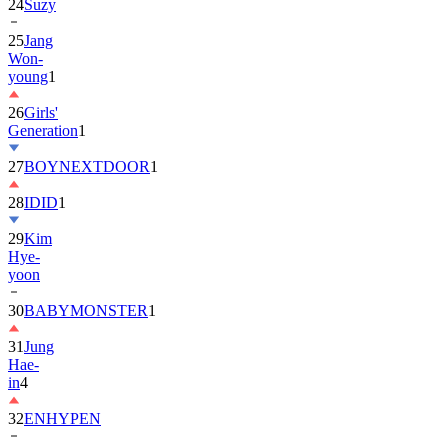
25
Jang
Won-
young
1
26
Girls'
Generation
1
27
BOYNEXTDOOR
1
28
IDID
1
29
Kim
Hye-
yoon
30
BABYMONSTER
1
31
Jung
Hae-
in
4
32
ENHYPEN
33
2PM