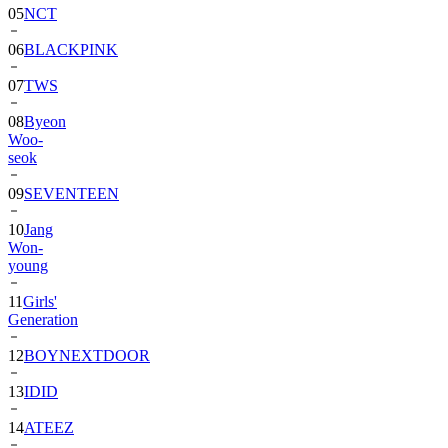
06
BLACKPINK
07
TWS
08
Byeon
Woo-
seok
09
SEVENTEEN
10
Jang
Won-
young
11
Girls'
Generation
12
BOYNEXTDOOR
13
IDID
14
ATEEZ
15
ZEROBASEONE