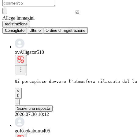
Allega immagini
registrazione
Consigliato
Ultimo
Ordine di registrazione
ovAlligator510
Si percepisce davvero l'atmosfera rilassata del lu
0
Scrivi una risposta
2026.07.30 10:12
goKookaburra405