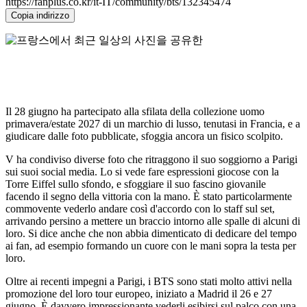
https://fanplus.co.kr/it-IT/community/bts/132345474
Copia indirizzo
Il 28 giugno ha partecipato alla sfilata della collezione uomo
primavera/estate 2027 di un marchio di lusso, tenutasi in Francia, e a
giudicare dalle foto pubblicate, sfoggia ancora un fisico scolpito.
V ha condiviso diverse foto che ritraggono il suo soggiorno a Parigi
sui suoi social media. Lo si vede fare espressioni giocose con la
Torre Eiffel sullo sfondo, e sfoggiare il suo fascino giovanile
facendo il segno della vittoria con la mano. È stato particolarmente
commovente vederlo andare così d'accordo con lo staff sul set,
arrivando persino a mettere un braccio intorno alle spalle di alcuni di
loro. Si dice anche che non abbia dimenticato di dedicare del tempo
ai fan, ad esempio formando un cuore con le mani sopra la testa per
loro.
Oltre ai recenti impegni a Parigi, i BTS sono stati molto attivi nella
promozione del loro tour europeo, iniziato a Madrid il 26 e 27
giugno. È davvero impressionante vederli esibirsi sul palco con una