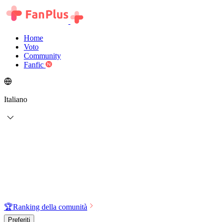
Home
Voto
Community
Fanfic
Italiano
🏆
Ranking della comunità
Preferiti