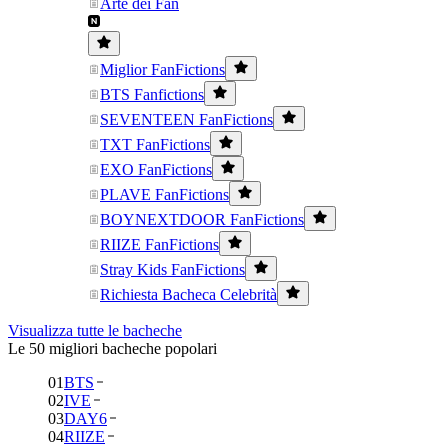
Arte dei Fan
Miglior FanFictions
BTS Fanfictions
SEVENTEEN FanFictions
TXT FanFictions
EXO FanFictions
PLAVE FanFictions
BOYNEXTDOOR FanFictions
RIIZE FanFictions
Stray Kids FanFictions
Richiesta Bacheca Celebrità
Visualizza tutte le bacheche
Le 50 migliori bacheche popolari
01
BTS
02
IVE
03
DAY6
04
RIIZE