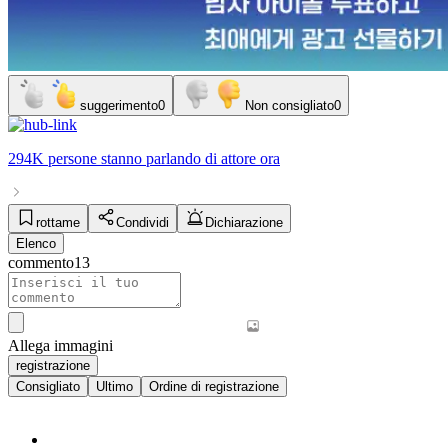
suggerimento
0
Non consigliato
0
294K persone
stanno parlando di
attore
ora
rottame
Condividi
Dichiarazione
Elenco
commento
13
Allega immagini
registrazione
Consigliato
Ultimo
Ordine di registrazione