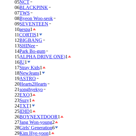
05
NCT
06
BLACKPINK
07
TWS
08
Byeon Woo-seok
09
SEVENTEEN
10
aespa
1
11
CORTIS
1
12
BIGBANG
13
SHINee
14
Park Bo-gum
15
ALPHA DRIVE ONE)
1
16
IU
1
17
Stray Kids
1
18
NewJeans
1
19
ASTRO
20
Hearts2Hearts
21
songhyekyo
22
EXO
3
23
Suzy
1
24
TXT
1
25
IDID
1
26
BOYNEXTDOOR
1
27
Jang Won-young
2
28
Girls' Generation
6
29
Kim Hye-yoon
1