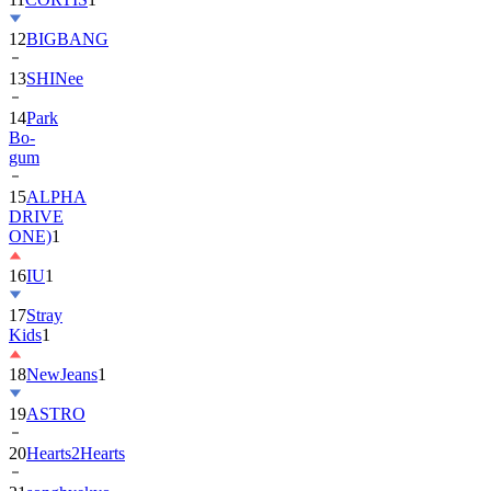
13
SHINee
14
Park
Bo-
gum
15
ALPHA
DRIVE
ONE)
1
16
IU
1
17
Stray
Kids
1
18
NewJeans
1
19
ASTRO
20
Hearts2Hearts
21
songhyekyo