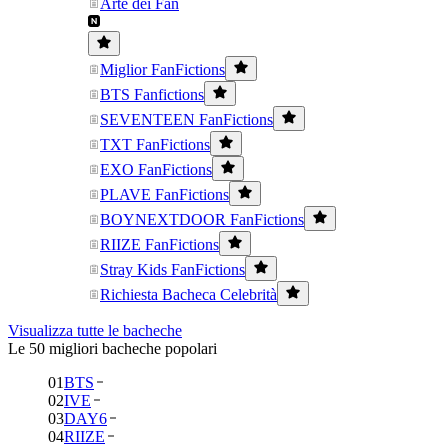
Arte dei Fan
Miglior FanFictions
BTS Fanfictions
SEVENTEEN FanFictions
TXT FanFictions
EXO FanFictions
PLAVE FanFictions
BOYNEXTDOOR FanFictions
RIIZE FanFictions
Stray Kids FanFictions
Richiesta Bacheca Celebrità
Visualizza tutte le bacheche
Le 50 migliori bacheche popolari
01
BTS
02
IVE
03
DAY6
04
RIIZE