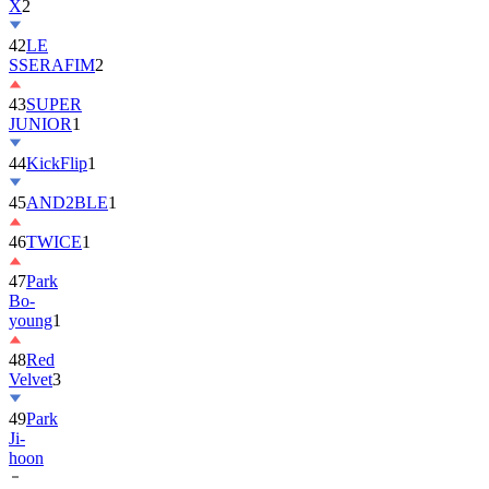
42
LE
SSERAFIM
2
43
SUPER
JUNIOR
1
44
KickFlip
1
45
AND2BLE
1
46
TWICE
1
47
Park
Bo-
young
1
48
Red
Velvet
3
49
Park
Ji-
hoon
50
ALLDAY
PROJECT