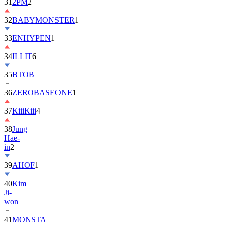
32
BABYMONSTER
1
33
ENHYPEN
1
34
ILLIT
6
35
BTOB
36
ZEROBASEONE
1
37
KiiiKiii
4
38
Jung
Hae-
in
2
39
AHOF
1
40
Kim
Ji-
won
41
MONSTA
X
2