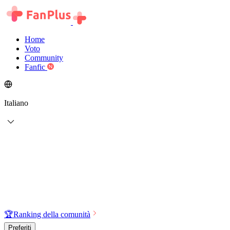
Home
Voto
Community
Fanfic
Italiano
🏆
Ranking della comunità
Preferiti