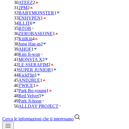
30
ATEEZ
2
31
2PM
2
32
BABYMONSTER
1
33
ENHYPEN
1
34
ILLIT
6
35
BTOB
36
ZEROBASEONE
1
37
KiiiKiii
4
38
Jung Hae-in
2
39
AHOF
1
40
Kim Ji-won
41
MONSTA X
2
42
LE SSERAFIM
2
43
SUPER JUNIOR
1
44
KickFlip
1
45
AND2BLE
1
46
TWICE
1
47
Park Bo-young
1
48
Red Velvet
3
49
Park Ji-hoon
50
ALLDAY PROJECT
Cerca le informazioni che ti interessano