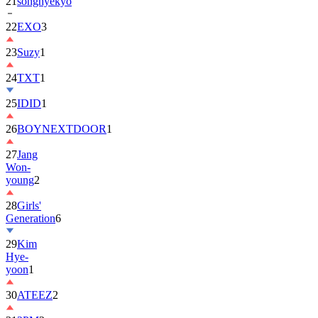
22
EXO
3
23
Suzy
1
24
TXT
1
25
IDID
1
26
BOYNEXTDOOR
1
27
Jang
Won-
young
2
28
Girls'
Generation
6
29
Kim
Hye-
yoon
1
30
ATEEZ
2
31
2PM
2