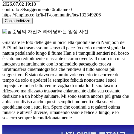
2026.07.02 19:18
controllo
39
suggerimento
0
rottame
0
https://fanplus.co.kr/it-IT/community/bts/132349206
Copia indirizzo
Guardare le foto delle gite in bicicletta quotidiane di Namjoon dei
BTS mi ha trasmesso un senso di pace. Vederlo mentre si gode la
natura pedalando lungo il fiume Han e i tranquilli sentieri nel bosco
è stato incredibilmente rilassante e commovente. Il modo in cui si
integrava naturalmente con lo splendido paesaggio creava
un'atmosfera cinematografica che rendeva il tutto ancora più
suggestivo. È stato davvero ammirevole vederlo trascorrere del
tempo da solo e godersi la semplice felicità nonostante i suoi
impegni, e mi ha fatto venire voglia di imitarlo. Il suo fascino
riflessivo ma rilassato traspariva chiaramente dalla sua costante
dedizione a un hobby salutare. Mi sono sentita ancora più grata che
abbia condiviso anche questi semplici momenti della sua vita
quotidiana con i suoi fan. Spero che continui a regalarci ottima
musica e attività diverse, rimanendo sano e felice a lungo, e lo
sosterrò sempre incondizionatamente.