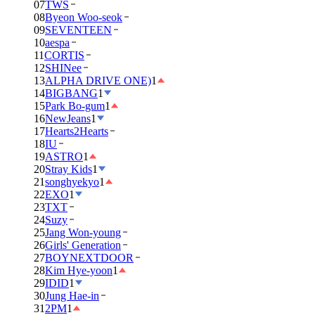
07
TWS
08
Byeon Woo-seok
09
SEVENTEEN
10
aespa
11
CORTIS
12
SHINee
13
ALPHA DRIVE ONE)
1
14
BIGBANG
1
15
Park Bo-gum
1
16
NewJeans
1
17
Hearts2Hearts
18
IU
19
ASTRO
1
20
Stray Kids
1
21
songhyekyo
1
22
EXO
1
23
TXT
24
Suzy
25
Jang Won-young
26
Girls' Generation
27
BOYNEXTDOOR
28
Kim Hye-yoon
1
29
IDID
1
30
Jung Hae-in
31
2PM
1