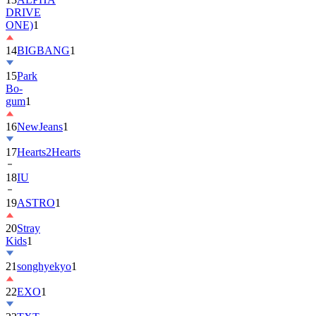
DRIVE
ONE)
1
14
BIGBANG
1
15
Park
Bo-
gum
1
16
NewJeans
1
17
Hearts2Hearts
18
IU
19
ASTRO
1
20
Stray
Kids
1
21
songhyekyo
1
22
EXO
1