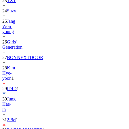
23
TXT
24
Suzy
25
Jang
Won-
young
26
Girls'
Generation
27
BOYNEXTDOOR
28
Kim
Hye-
yoon
1
29
IDID
1
30
Jung
Hae-
in
31
2PM
1