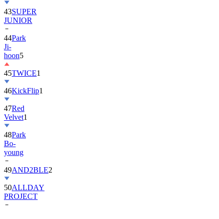
43
SUPER
JUNIOR
44
Park
Ji-
hoon
5
45
TWICE
1
46
KickFlip
1
47
Red
Velvet
1
48
Park
Bo-
young
49
AND2BLE
2
50
ALLDAY
PROJECT