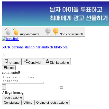
suggerimento
0
Non consigliato
0
507K persone
stanno parlando di
Idolo
ora
rottame
Condividi
Dichiarazione
Elenco
commento
9
Allega immagini
registrazione
Consigliato
Ultimo
Ordine di registrazione