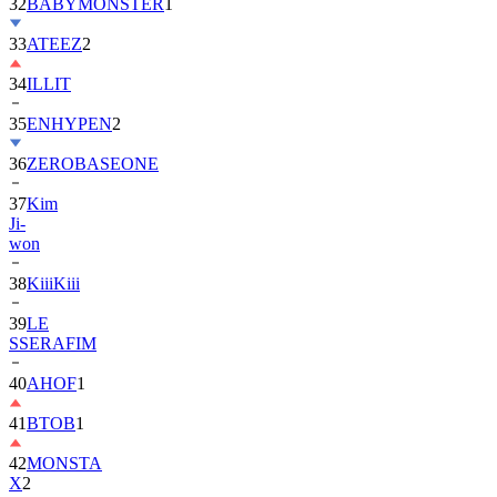
32
BABYMONSTER
1
33
ATEEZ
2
34
ILLIT
35
ENHYPEN
2
36
ZEROBASEONE
37
Kim
Ji-
won
38
KiiiKiii
39
LE
SSERAFIM
40
AHOF
1
41
BTOB
1
42
MONSTA
X
2