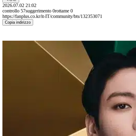
2026.07.02 21:02
controllo
57
suggerimento
0
rottame
0
https://fanplus.co.kr/it-IT/community/bts/132353071
Copia indirizzo