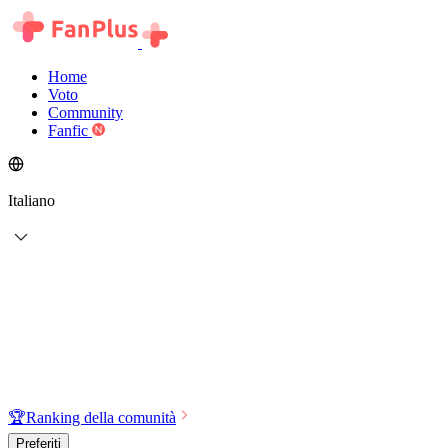
Home
Voto
Community
Fanfic
Italiano
🏆
Ranking della comunità
Preferiti