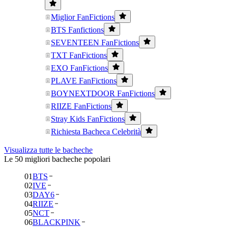
Miglior FanFictions
BTS Fanfictions
SEVENTEEN FanFictions
TXT FanFictions
EXO FanFictions
PLAVE FanFictions
BOYNEXTDOOR FanFictions
RIIZE FanFictions
Stray Kids FanFictions
Richiesta Bacheca Celebrità
Visualizza tutte le bacheche
Le 50 migliori bacheche popolari
01
BTS
02
IVE
03
DAY6
04
RIIZE
05
NCT
06
BLACKPINK