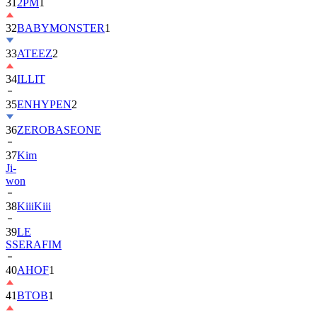
31
2PM
1
32
BABYMONSTER
1
33
ATEEZ
2
34
ILLIT
35
ENHYPEN
2
36
ZEROBASEONE
37
Kim
Ji-
won
38
KiiiKiii
39
LE
SSERAFIM
40
AHOF
1
41
BTOB
1