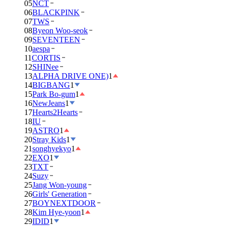
05
NCT
06
BLACKPINK
07
TWS
08
Byeon Woo-seok
09
SEVENTEEN
10
aespa
11
CORTIS
12
SHINee
13
ALPHA DRIVE ONE)
1
14
BIGBANG
1
15
Park Bo-gum
1
16
NewJeans
1
17
Hearts2Hearts
18
IU
19
ASTRO
1
20
Stray Kids
1
21
songhyekyo
1
22
EXO
1
23
TXT
24
Suzy
25
Jang Won-young
26
Girls' Generation
27
BOYNEXTDOOR
28
Kim Hye-yoon
1
29
IDID
1