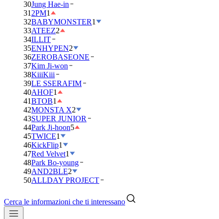
30
Jung Hae-in
31
2PM
1
32
BABYMONSTER
1
33
ATEEZ
2
34
ILLIT
35
ENHYPEN
2
36
ZEROBASEONE
37
Kim Ji-won
38
KiiiKiii
39
LE SSERAFIM
40
AHOF
1
41
BTOB
1
42
MONSTA X
2
43
SUPER JUNIOR
44
Park Ji-hoon
5
45
TWICE
1
46
KickFlip
1
47
Red Velvet
1
48
Park Bo-young
49
AND2BLE
2
50
ALLDAY PROJECT
Cerca le informazioni che ti interessano