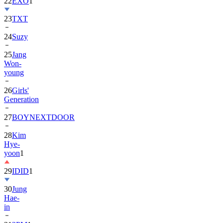
22
EXO
1
23
TXT
24
Suzy
25
Jang
Won-
young
26
Girls'
Generation
27
BOYNEXTDOOR
28
Kim
Hye-
yoon
1
29
IDID
1
30
Jung
Hae-
in