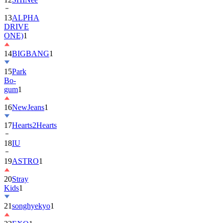
13
ALPHA
DRIVE
ONE)
1
14
BIGBANG
1
15
Park
Bo-
gum
1
16
NewJeans
1
17
Hearts2Hearts
18
IU
19
ASTRO
1
20
Stray
Kids
1
21
songhyekyo
1