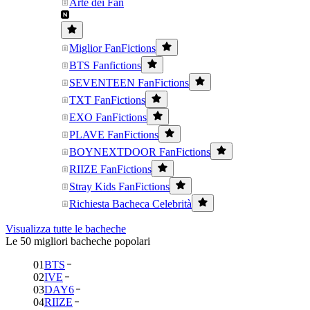
Arte dei Fan
Miglior FanFictions
BTS Fanfictions
SEVENTEEN FanFictions
TXT FanFictions
EXO FanFictions
PLAVE FanFictions
BOYNEXTDOOR FanFictions
RIIZE FanFictions
Stray Kids FanFictions
Richiesta Bacheca Celebrità
Visualizza tutte le bacheche
Le 50 migliori bacheche popolari
01
BTS
02
IVE
03
DAY6
04
RIIZE