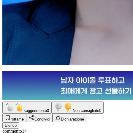
suggerimento
0
Non consigliato
0
rottame
Condividi
Dichiarazione
Elenco
commento
14