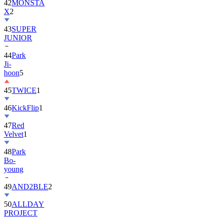
42
MONSTA
X
2
43
SUPER
JUNIOR
44
Park
Ji-
hoon
5
45
TWICE
1
46
KickFlip
1
47
Red
Velvet
1
48
Park
Bo-
young
49
AND2BLE
2
50
ALLDAY
PROJECT