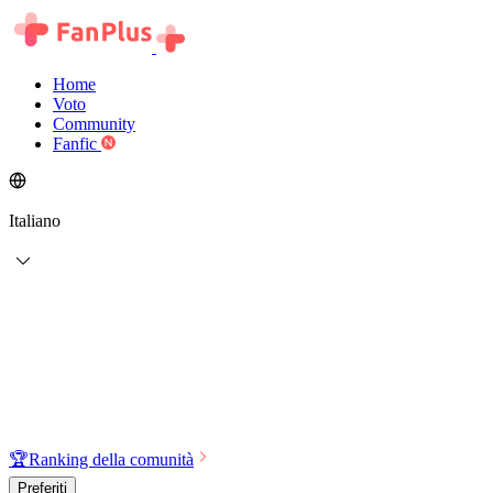
Home
Voto
Community
Fanfic
Italiano
🏆
Ranking della comunità
Preferiti