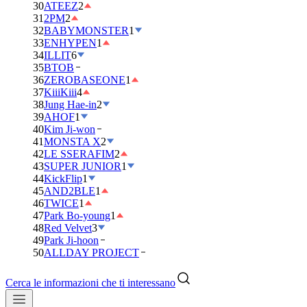
30
ATEEZ
2
31
2PM
2
32
BABYMONSTER
1
33
ENHYPEN
1
34
ILLIT
6
35
BTOB
36
ZEROBASEONE
1
37
KiiiKiii
4
38
Jung Hae-in
2
39
AHOF
1
40
Kim Ji-won
41
MONSTA X
2
42
LE SSERAFIM
2
43
SUPER JUNIOR
1
44
KickFlip
1
45
AND2BLE
1
46
TWICE
1
47
Park Bo-young
1
48
Red Velvet
3
49
Park Ji-hoon
50
ALLDAY PROJECT
Cerca le informazioni che ti interessano