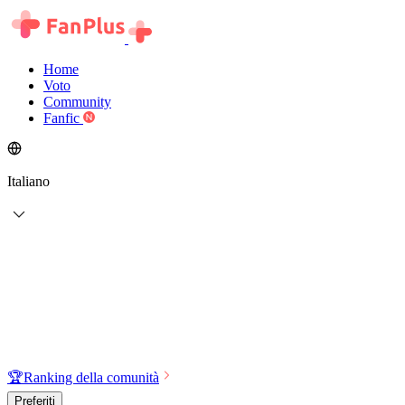
Home
Voto
Community
Fanfic
Italiano
🏆
Ranking della comunità
Preferiti