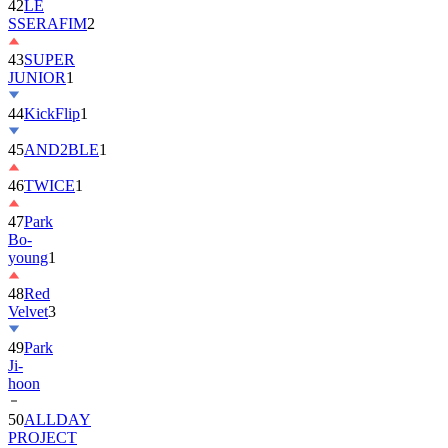
42
LE
SSERAFIM
2
43
SUPER
JUNIOR
1
44
KickFlip
1
45
AND2BLE
1
46
TWICE
1
47
Park
Bo-
young
1
48
Red
Velvet
3
49
Park
Ji-
hoon
50
ALLDAY
PROJECT