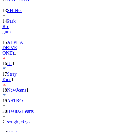
13
SHINee
14
Park
Bo-
gum
15
ALPHA
DRIVE
ONE)
1
16
IU
1
17
Stray
Kids
1
18
NewJeans
1
19
ASTRO
20
Hearts2Hearts
21
songhyekyo