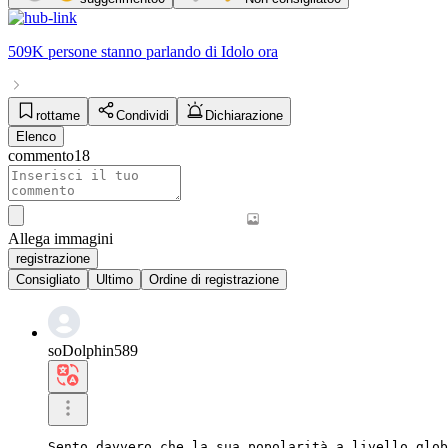
509K persone
stanno parlando di
Idolo
ora
rottame
Condividi
Dichiarazione
Elenco
commento
18
Allega immagini
registrazione
Consigliato
Ultimo
Ordine di registrazione
soDolphin589
Sento davvero che la sua popolarità a livello glob