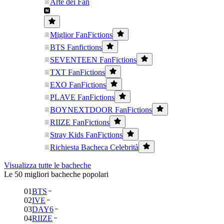
Arte dei Fan
Miglior FanFictions
BTS Fanfictions
SEVENTEEN FanFictions
TXT FanFictions
EXO FanFictions
PLAVE FanFictions
BOYNEXTDOOR FanFictions
RIIZE FanFictions
Stray Kids FanFictions
Richiesta Bacheca Celebrità
Visualizza tutte le bacheche
Le 50 migliori bacheche popolari
01
BTS
02
IVE
03
DAY6
04
RIIZE