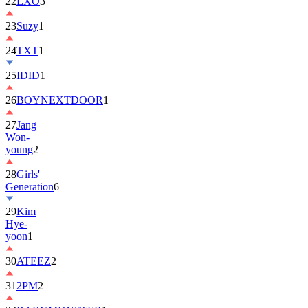
22
EXO
3
23
Suzy
1
24
TXT
1
25
IDID
1
26
BOYNEXTDOOR
1
27
Jang
Won-
young
2
28
Girls'
Generation
6
29
Kim
Hye-
yoon
1
30
ATEEZ
2
31
2PM
2