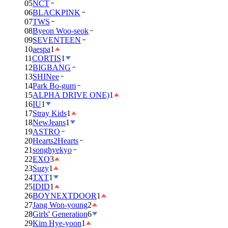
05
NCT
06
BLACKPINK
07
TWS
08
Byeon Woo-seok
09
SEVENTEEN
10
aespa
1
11
CORTIS
1
12
BIGBANG
13
SHINee
14
Park Bo-gum
15
ALPHA DRIVE ONE)
1
16
IU
1
17
Stray Kids
1
18
NewJeans
1
19
ASTRO
20
Hearts2Hearts
21
songhyekyo
22
EXO
3
23
Suzy
1
24
TXT
1
25
IDID
1
26
BOYNEXTDOOR
1
27
Jang Won-young
2
28
Girls' Generation
6
29
Kim Hye-yoon
1