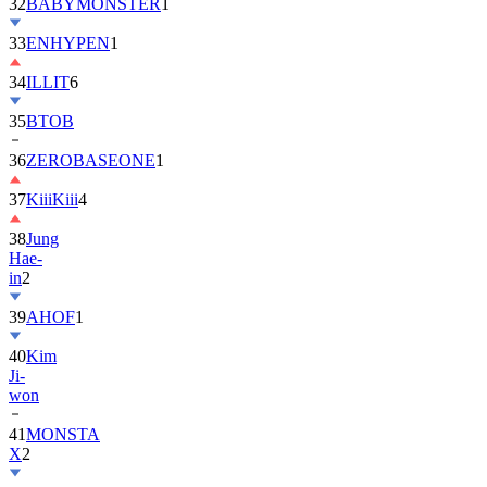
32
BABYMONSTER
1
33
ENHYPEN
1
34
ILLIT
6
35
BTOB
36
ZEROBASEONE
1
37
KiiiKiii
4
38
Jung
Hae-
in
2
39
AHOF
1
40
Kim
Ji-
won
41
MONSTA
X
2