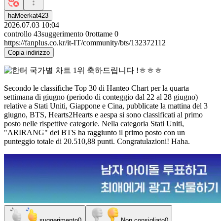
haMeerkat423
2026.07.03 10:04
controllo
43
suggerimento
0
rottame
0
https://fanplus.co.kr/it-IT/community/bts/132372112
Copia indirizzo
Secondo le classifiche Top 30 di Hanteo Chart per la quarta
settimana di giugno (periodo di conteggio dal 22 al 28 giugno)
relative a Stati Uniti, Giappone e Cina, pubblicate la mattina del 3
giugno, BTS, Hearts2Hearts e aespa si sono classificati al primo
posto nelle rispettive categorie. Nella categoria Stati Uniti,
"ARIRANG" dei BTS ha raggiunto il primo posto con un
punteggio totale di 20.510,88 punti. Congratulazioni! Haha.
suggerimento
0
Non consigliato
0