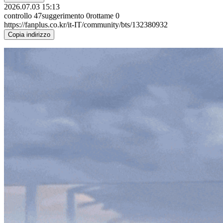
2026.07.03 15:13
controllo
47
suggerimento
0
rottame
0
https://fanplus.co.kr/it-IT/community/bts/132380932
Copia indirizzo