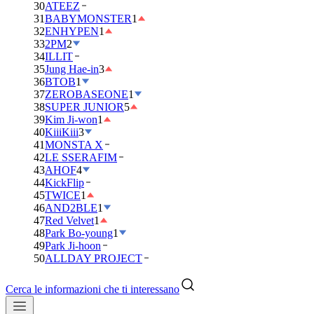
30
ATEEZ
31
BABYMONSTER
1
32
ENHYPEN
1
33
2PM
2
34
ILLIT
35
Jung Hae-in
3
36
BTOB
1
37
ZEROBASEONE
1
38
SUPER JUNIOR
5
39
Kim Ji-won
1
40
KiiiKiii
3
41
MONSTA X
42
LE SSERAFIM
43
AHOF
4
44
KickFlip
45
TWICE
1
46
AND2BLE
1
47
Red Velvet
1
48
Park Bo-young
1
49
Park Ji-hoon
50
ALLDAY PROJECT
Cerca le informazioni che ti interessano