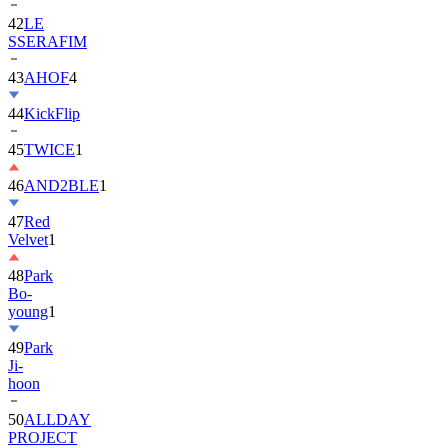
42
LE
SSERAFIM
43
AHOF
4
44
KickFlip
45
TWICE
1
46
AND2BLE
1
47
Red
Velvet
1
48
Park
Bo-
young
1
49
Park
Ji-
hoon
50
ALLDAY
PROJECT