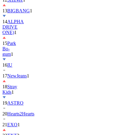
13
BIGBANG
1
14
ALPHA
DRIVE
ONE)
1
15
Park
Bo-
gum
1
16
IU
17
NewJeans
1
18
Stray
Kids
1
19
ASTRO
20
Hearts2Hearts
21
EXO
1