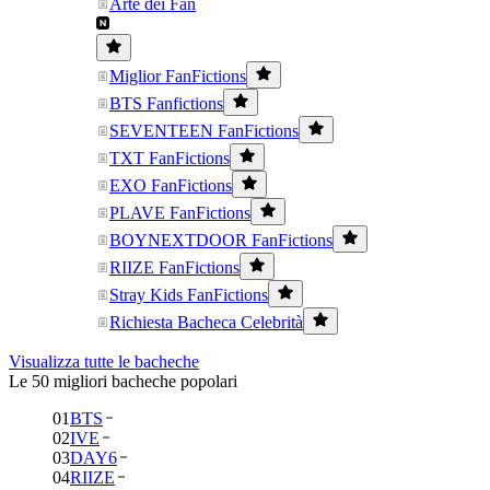
Arte dei Fan
Miglior FanFictions
BTS Fanfictions
SEVENTEEN FanFictions
TXT FanFictions
EXO FanFictions
PLAVE FanFictions
BOYNEXTDOOR FanFictions
RIIZE FanFictions
Stray Kids FanFictions
Richiesta Bacheca Celebrità
Visualizza tutte le bacheche
Le 50 migliori bacheche popolari
01
BTS
02
IVE
03
DAY6
04
RIIZE