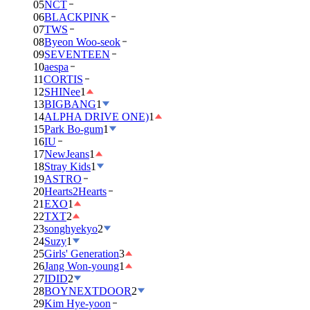
05
NCT
06
BLACKPINK
07
TWS
08
Byeon Woo-seok
09
SEVENTEEN
10
aespa
11
CORTIS
12
SHINee
1
13
BIGBANG
1
14
ALPHA DRIVE ONE)
1
15
Park Bo-gum
1
16
IU
17
NewJeans
1
18
Stray Kids
1
19
ASTRO
20
Hearts2Hearts
21
EXO
1
22
TXT
2
23
songhyekyo
2
24
Suzy
1
25
Girls' Generation
3
26
Jang Won-young
1
27
IDID
2
28
BOYNEXTDOOR
2
29
Kim Hye-yoon