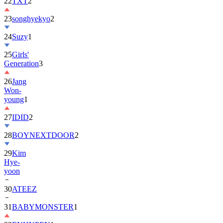
22
TXT
2
23
songhyekyo
2
24
Suzy
1
25
Girls'
Generation
3
26
Jang
Won-
young
1
27
IDID
2
28
BOYNEXTDOOR
2
29
Kim
Hye-
yoon
30
ATEEZ
31
BABYMONSTER
1