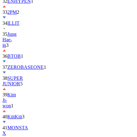
32
ENHYPEN
1
33
2PM
2
34
ILLIT
35
Jung
Hae-
in
3
36
BTOB
1
37
ZEROBASEONE
1
38
SUPER
JUNIOR
5
39
Kim
Ji-
won
1
40
KiiiKiii
3
41
MONSTA
X