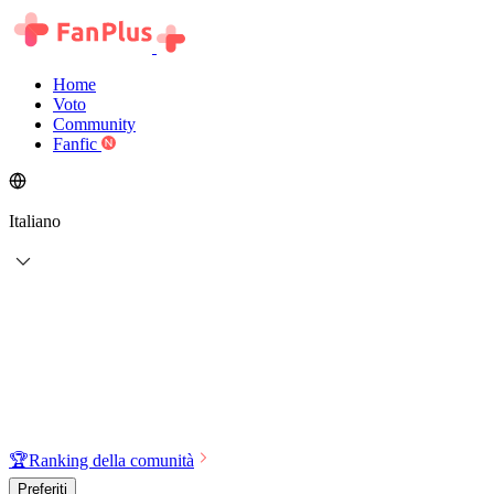
Home
Voto
Community
Fanfic
Italiano
🏆
Ranking della comunità
Preferiti