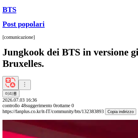
BTS
Post popolari
[
comunicazione
]
Jungkook dei BTS in versione gi
Bruxelles.
이리롱
2026.07.03 16:36
controllo
48
suggerimento
0
rottame
0
https://fanplus.co.kr/it-IT/community/bts/132383893
Copia indirizzo