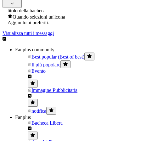
titolo della bacheca
Quando selezioni un'icona
Aggiunto ai preferiti.
Visualizza tutti i messaggi
Fanplus community
Best popular (Best of best)
Il più popolare
Evento
Immagine Pubblicitaria
notifica
Fanplus
Bacheca Libera