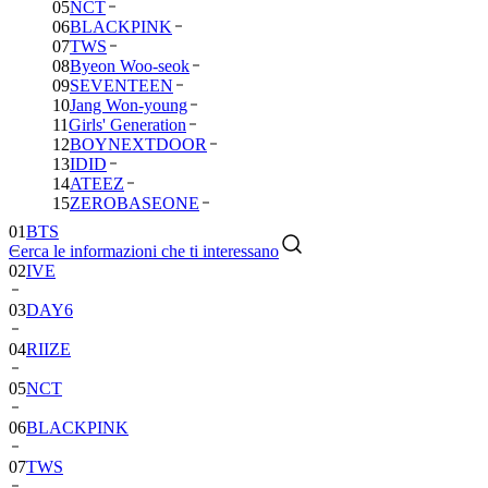
05
NCT
06
BLACKPINK
07
TWS
08
Byeon Woo-seok
09
SEVENTEEN
10
Jang Won-young
11
Girls' Generation
12
BOYNEXTDOOR
13
IDID
14
ATEEZ
01
BTS
15
ZEROBASEONE
02
IVE
Cerca le informazioni che ti interessano
03
DAY6
04
RIIZE
05
NCT
06
BLACKPINK
07
TWS
08
Byeon
Woo-