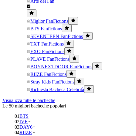
Arte dei Fan
Miglior FanFictions
BTS Fanfictions
SEVENTEEN FanFictions
TXT FanFictions
EXO FanFictions
PLAVE FanFictions
BOYNEXTDOOR FanFictions
RIIZE FanFictions
Stray Kids FanFictions
Richiesta Bacheca Celebrità
Visualizza tutte le bacheche
Le 50 migliori bacheche popolari
01
BTS
02
IVE
03
DAY6
04
RIIZE