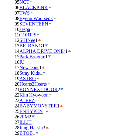
05
NCT
06
BLACKPINK
07
TWS
08
Byeon Woo-seok
09
SEVENTEEN
10
aespa
11
CORTIS
12
SHINee
1
13
BIGBANG
1
14
ALPHA DRIVE ONE)
1
15
Park Bo-gum
1
16
IU
17
NewJeans
1
18
Stray Kids
1
19
ASTRO
20
Hearts2Hearts
21
BOYNEXTDOOR
2
22
Kim Hye-yoon
23
ATEEZ
24
BABYMONSTER
1
25
ENHYPEN
1
26
2PM
2
27
ILLIT
28
Jung Hae-in
3
29
BTOB
1