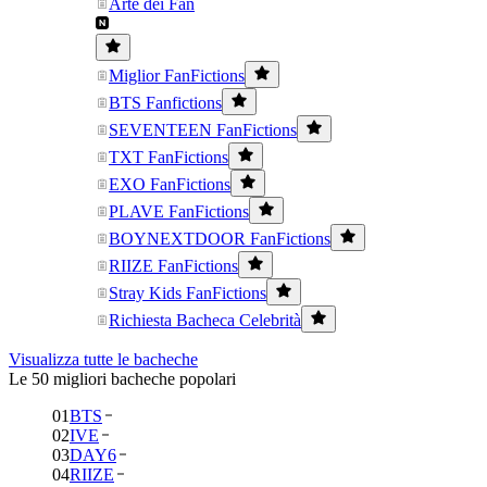
Arte dei Fan
Miglior FanFictions
BTS Fanfictions
SEVENTEEN FanFictions
TXT FanFictions
EXO FanFictions
PLAVE FanFictions
BOYNEXTDOOR FanFictions
RIIZE FanFictions
Stray Kids FanFictions
Richiesta Bacheca Celebrità
Visualizza tutte le bacheche
Le 50 migliori bacheche popolari
01
BTS
02
IVE
03
DAY6
04
RIIZE