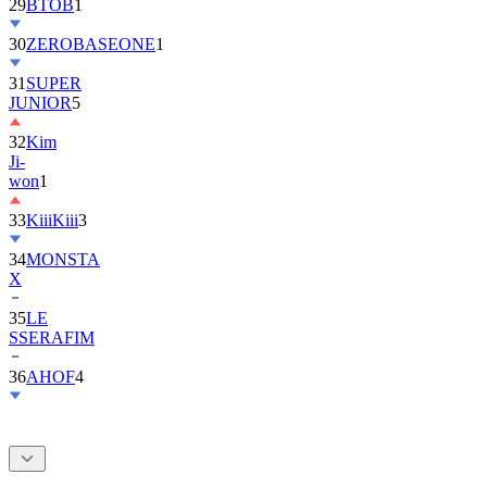
30
ZEROBASEONE
1
31
SUPER
JUNIOR
5
32
Kim
Ji-
won
1
33
KiiiKiii
3
34
MONSTA
X
35
LE
SSERAFIM
36
AHOF
4