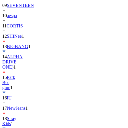
10
aespa
11
CORTIS
12
SHINee
1
13
BIGBANG
1
14
ALPHA
DRIVE
ONE)
1
15
Park
Bo-
gum
1
16
IU
17
NewJeans
1
18
Stray
Kids
1
19
ASTRO