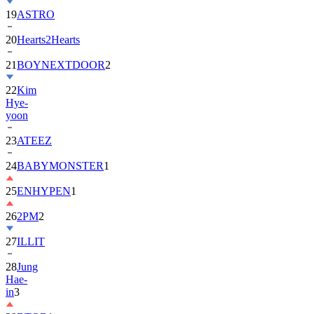
20
Hearts2Hearts
21
BOYNEXTDOOR
2
22
Kim
Hye-
yoon
23
ATEEZ
24
BABYMONSTER
1
25
ENHYPEN
1
26
2PM
2
27
ILLIT
28
Jung
Hae-
in
3
29
BTOB
1