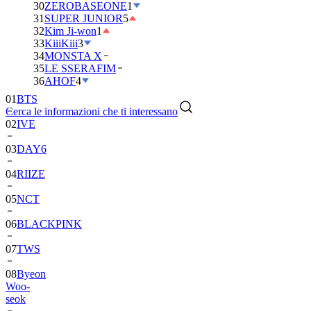
30
ZEROBASEONE
1
31
SUPER JUNIOR
5
32
Kim Ji-won
1
33
KiiiKiii
3
34
MONSTA X
35
LE SSERAFIM
01
BTS
36
AHOF
4
02
IVE
Cerca le informazioni che ti interessano
03
DAY6
04
RIIZE
05
NCT
06
BLACKPINK
07
TWS
08
Byeon
Woo-
seok
09
SEVENTEEN