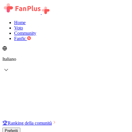
Home
Voto
Community
Fanfic
Italiano
🏆
Ranking della comunità
Preferiti