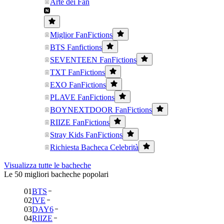
Arte dei Fan
Miglior FanFictions
BTS Fanfictions
SEVENTEEN FanFictions
TXT FanFictions
EXO FanFictions
PLAVE FanFictions
BOYNEXTDOOR FanFictions
RIIZE FanFictions
Stray Kids FanFictions
Richiesta Bacheca Celebrità
Visualizza tutte le bacheche
Le 50 migliori bacheche popolari
01
BTS
02
IVE
03
DAY6
04
RIIZE