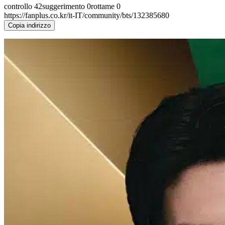
controllo
42
suggerimento
0
rottame
0
https://fanplus.co.kr/it-IT/community/bts/132385680
Copia indirizzo