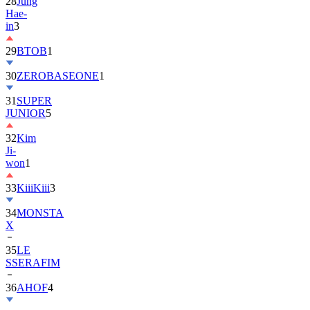
28
Jung
Hae-
in
3
29
BTOB
1
30
ZEROBASEONE
1
31
SUPER
JUNIOR
5
32
Kim
Ji-
won
1
33
KiiiKiii
3
34
MONSTA
X
35
LE
SSERAFIM
36
AHOF
4