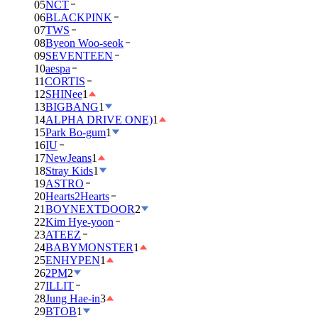
05
NCT
06
BLACKPINK
07
TWS
08
Byeon Woo-seok
09
SEVENTEEN
10
aespa
11
CORTIS
12
SHINee
1
13
BIGBANG
1
14
ALPHA DRIVE ONE)
1
15
Park Bo-gum
1
16
IU
17
NewJeans
1
18
Stray Kids
1
19
ASTRO
20
Hearts2Hearts
21
BOYNEXTDOOR
2
22
Kim Hye-yoon
23
ATEEZ
24
BABYMONSTER
1
25
ENHYPEN
1
26
2PM
2
27
ILLIT
28
Jung Hae-in
3
29
BTOB
1