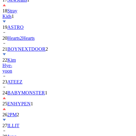
18
Stray
Kids
1
19
ASTRO
20
Hearts2Hearts
21
BOYNEXTDOOR
2
22
Kim
Hye-
yoon
23
ATEEZ
24
BABYMONSTER
1
25
ENHYPEN
1
26
2PM
2
27
ILLIT