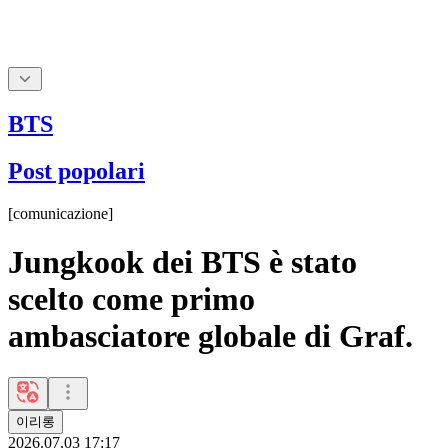
BTS
Post popolari
[
comunicazione
]
Jungkook dei BTS è stato
scelto come primo
ambasciatore globale di Graf.
이리롱
2026.07.03 17:17