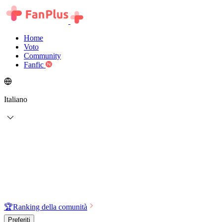
Home
Voto
Community
Fanfic
Italiano
🏆
Ranking della comunità
Preferiti