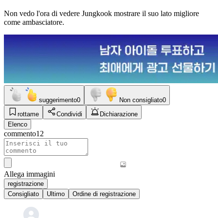
Non vedo l'ora di vedere Jungkook mostrare il suo lato migliore
come ambasciatore.
suggerimento
0
Non consigliato
0
rottame
Condividi
Dichiarazione
Elenco
commento
12
Allega immagini
registrazione
Consigliato
Ultimo
Ordine di registrazione