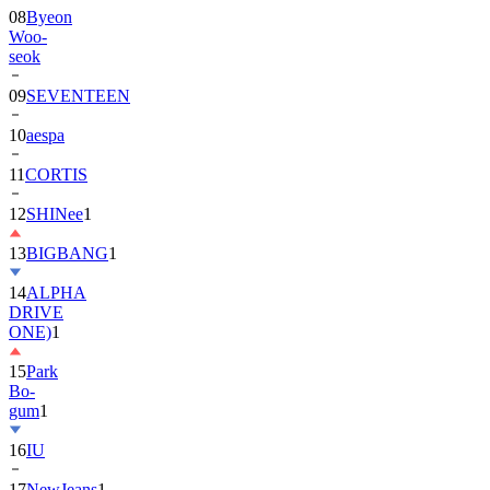
08
Byeon
Woo-
seok
09
SEVENTEEN
10
aespa
11
CORTIS
12
SHINee
1
13
BIGBANG
1
14
ALPHA
DRIVE
ONE)
1
15
Park
Bo-
gum
1
16
IU
17
NewJeans
1