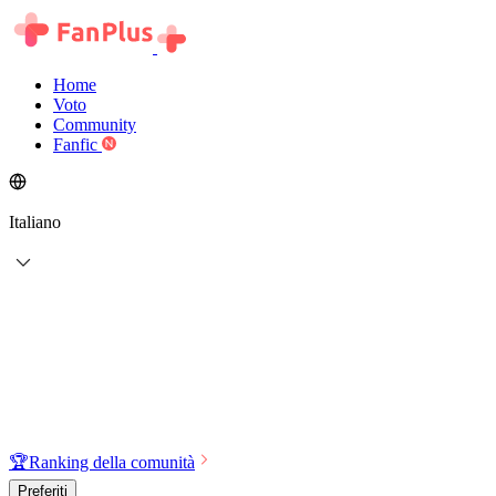
Home
Voto
Community
Fanfic
Italiano
🏆
Ranking della comunità
Preferiti