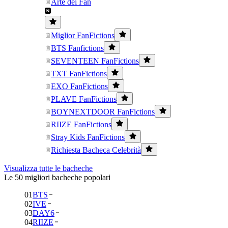
Arte dei Fan
Miglior FanFictions
BTS Fanfictions
SEVENTEEN FanFictions
TXT FanFictions
EXO FanFictions
PLAVE FanFictions
BOYNEXTDOOR FanFictions
RIIZE FanFictions
Stray Kids FanFictions
Richiesta Bacheca Celebrità
Visualizza tutte le bacheche
Le 50 migliori bacheche popolari
01
BTS
02
IVE
03
DAY6
04
RIIZE