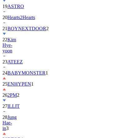
20
Hearts2Hearts
21
BOYNEXTDOOR
2
22
Kim
Hye-
yoon
23
ATEEZ
24
BABYMONSTER
1
25
ENHYPEN
1
26
2PM
2
27
ILLIT
28
Jung
Hae-
in
3
29
BTOB
1