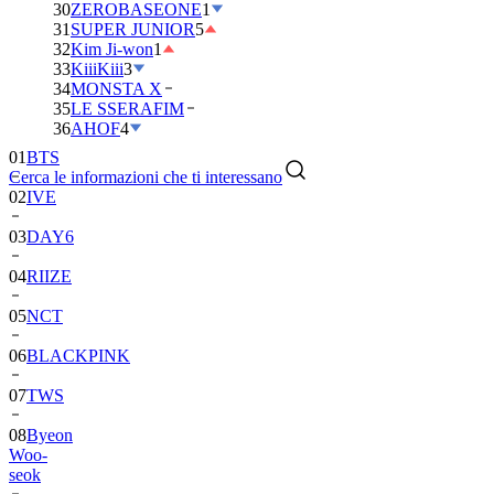
30
ZEROBASEONE
1
31
SUPER JUNIOR
5
32
Kim Ji-won
1
33
KiiiKiii
3
34
MONSTA X
35
LE SSERAFIM
01
BTS
36
AHOF
4
02
IVE
Cerca le informazioni che ti interessano
03
DAY6
04
RIIZE
05
NCT
06
BLACKPINK
07
TWS
08
Byeon
Woo-
seok
09
SEVENTEEN