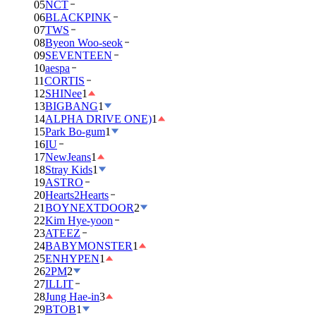
05
NCT
06
BLACKPINK
07
TWS
08
Byeon Woo-seok
09
SEVENTEEN
10
aespa
11
CORTIS
12
SHINee
1
13
BIGBANG
1
14
ALPHA DRIVE ONE)
1
15
Park Bo-gum
1
16
IU
17
NewJeans
1
18
Stray Kids
1
19
ASTRO
20
Hearts2Hearts
21
BOYNEXTDOOR
2
22
Kim Hye-yoon
23
ATEEZ
24
BABYMONSTER
1
25
ENHYPEN
1
26
2PM
2
27
ILLIT
28
Jung Hae-in
3
29
BTOB
1