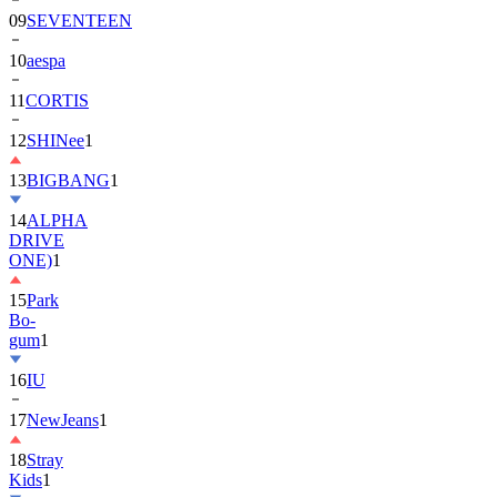
10
aespa
11
CORTIS
12
SHINee
1
13
BIGBANG
1
14
ALPHA
DRIVE
ONE)
1
15
Park
Bo-
gum
1
16
IU
17
NewJeans
1
18
Stray
Kids
1
19
ASTRO