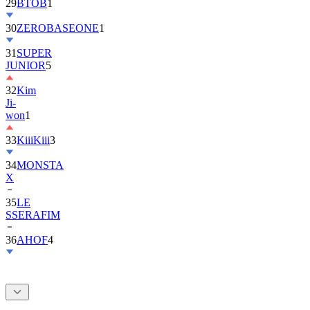
30
ZEROBASEONE
1
31
SUPER
JUNIOR
5
32
Kim
Ji-
won
1
33
KiiiKiii
3
34
MONSTA
X
35
LE
SSERAFIM
36
AHOF
4