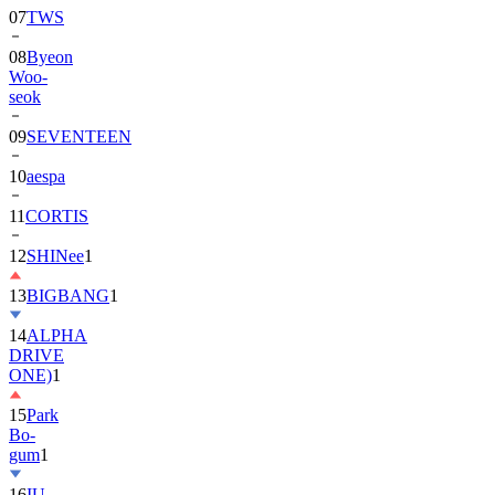
08
Byeon
Woo-
seok
09
SEVENTEEN
10
aespa
11
CORTIS
12
SHINee
1
13
BIGBANG
1
14
ALPHA
DRIVE
ONE)
1
15
Park
Bo-
gum
1
16
IU
17
NewJeans
1