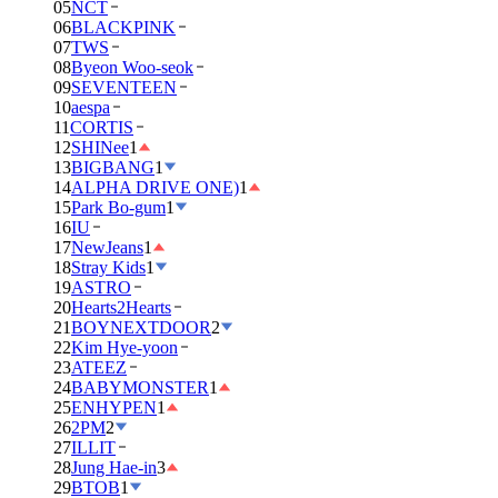
05
NCT
06
BLACKPINK
07
TWS
08
Byeon Woo-seok
09
SEVENTEEN
10
aespa
11
CORTIS
12
SHINee
1
13
BIGBANG
1
14
ALPHA DRIVE ONE)
1
15
Park Bo-gum
1
16
IU
17
NewJeans
1
18
Stray Kids
1
19
ASTRO
20
Hearts2Hearts
21
BOYNEXTDOOR
2
22
Kim Hye-yoon
23
ATEEZ
24
BABYMONSTER
1
25
ENHYPEN
1
26
2PM
2
27
ILLIT
28
Jung Hae-in
3
29
BTOB
1