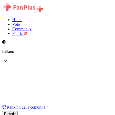
Home
Voto
Community
Fanfic
Italiano
🏆
Ranking della comunità
Preferiti