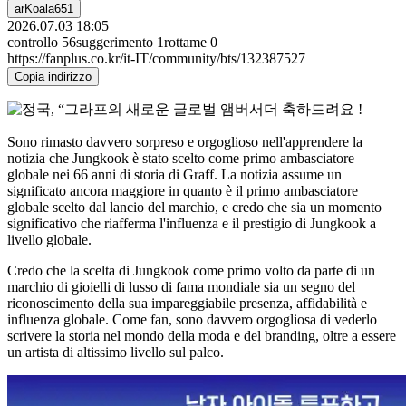
arKoala651
2026.07.03 18:05
controllo
56
suggerimento
1
rottame
0
https://fanplus.co.kr/it-IT/community/bts/132387527
Copia indirizzo
Sono rimasto davvero sorpreso e orgoglioso nell'apprendere la
notizia che Jungkook è stato scelto come primo ambasciatore
globale nei 66 anni di storia di Graff. La notizia assume un
significato ancora maggiore in quanto è il primo ambasciatore
globale scelto dal lancio del marchio, e credo che sia un momento
significativo che riafferma l'influenza e il prestigio di Jungkook a
livello globale.
Credo che la scelta di Jungkook come primo volto da parte di un
marchio di gioielli di lusso di fama mondiale sia un segno del
riconoscimento della sua impareggiabile presenza, affidabilità e
influenza globale. Come fan, sono davvero orgogliosa di vederlo
scrivere la storia nel mondo della moda e del branding, oltre a essere
un artista di altissimo livello sul palco.