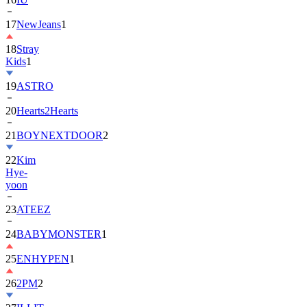
18
Stray
Kids
1
19
ASTRO
20
Hearts2Hearts
21
BOYNEXTDOOR
2
22
Kim
Hye-
yoon
23
ATEEZ
24
BABYMONSTER
1
25
ENHYPEN
1
26
2PM
2
27
ILLIT