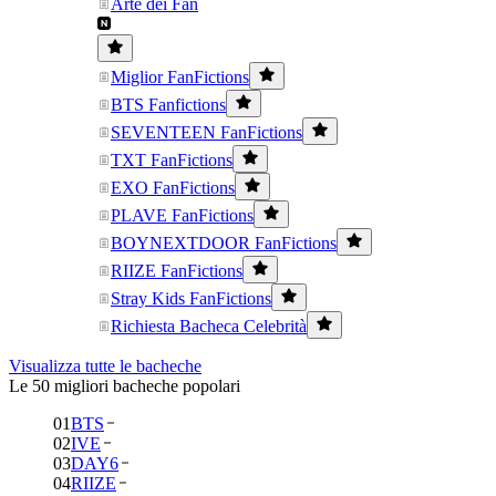
Arte dei Fan
Miglior FanFictions
BTS Fanfictions
SEVENTEEN FanFictions
TXT FanFictions
EXO FanFictions
PLAVE FanFictions
BOYNEXTDOOR FanFictions
RIIZE FanFictions
Stray Kids FanFictions
Richiesta Bacheca Celebrità
Visualizza tutte le bacheche
Le 50 migliori bacheche popolari
01
BTS
02
IVE
03
DAY6
04
RIIZE