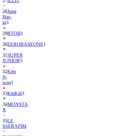
28
Jung
Hae-
in
3
29
BTOB
1
30
ZEROBASEONE
1
31
SUPER
JUNIOR
5
32
Kim
Ji-
won
1
33
KiiiKiii
3
34
MONSTA
X
35
LE
SSERAFIM
36
AHOF
4