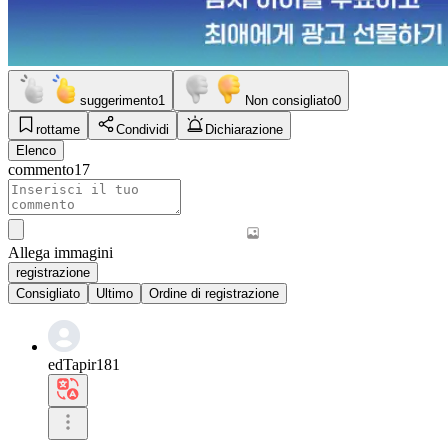
suggerimento
1
Non consigliato
0
rottame
Condividi
Dichiarazione
Elenco
commento
17
Allega immagini
registrazione
Consigliato
Ultimo
Ordine di registrazione
edTapir181