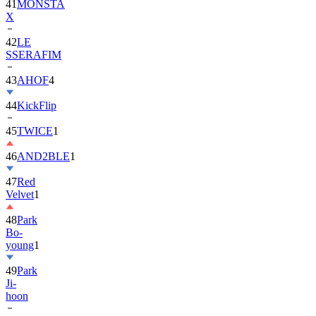
41
MONSTA
X
42
LE
SSERAFIM
43
AHOF
4
44
KickFlip
45
TWICE
1
46
AND2BLE
1
47
Red
Velvet
1
48
Park
Bo-
young
1
49
Park
Ji-
hoon