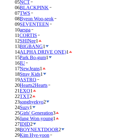
05
NCT
06
BLACKPINK
07
TWS
08
Byeon Woo-seok
09
SEVENTEEN
10
aespa
11
CORTIS
12
SHINee
1
13
BIGBANG
1
14
ALPHA DRIVE ONE)
1
15
Park Bo-gum
1
16
IU
17
NewJeans
1
18
Stray Kids
1
19
ASTRO
20
Hearts2Hearts
21
EXO
1
22
TXT
2
23
songhyekyo
2
24
Suzy
1
25
Girls' Generation
3
26
Jang Won-young
1
27
IDID
2
28
BOYNEXTDOOR
2
29
Kim Hye-yoon