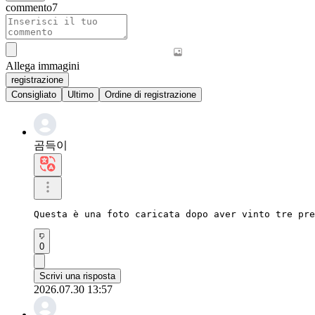
commento
7
Allega immagini
registrazione
Consigliato
Ultimo
Ordine di registrazione
곰득이
Questa è una foto caricata dopo aver vinto tre pre
0
Scrivi una risposta
2026.07.30 13:57