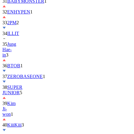
31
BABYMONSTER
1
32
ENHYPEN
1
33
2PM
2
34
ILLIT
35
Jung
Hae-
in
3
36
BTOB
1
37
ZEROBASEONE
1
38
SUPER
JUNIOR
5
39
Kim
Ji-
won
1
40
KiiiKiii
3