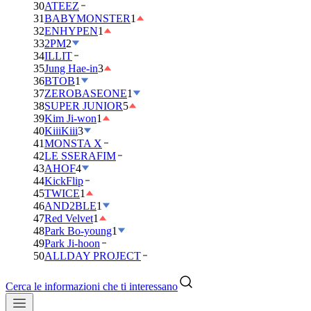
30
ATEEZ
31
BABYMONSTER
1
32
ENHYPEN
1
33
2PM
2
34
ILLIT
35
Jung Hae-in
3
36
BTOB
1
37
ZEROBASEONE
1
38
SUPER JUNIOR
5
39
Kim Ji-won
1
40
KiiiKiii
3
41
MONSTA X
42
LE SSERAFIM
43
AHOF
4
44
KickFlip
45
TWICE
1
46
AND2BLE
1
47
Red Velvet
1
48
Park Bo-young
1
49
Park Ji-hoon
50
ALLDAY PROJECT
Cerca le informazioni che ti interessano