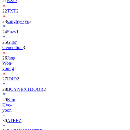
21
EXO
1
22
TXT
2
23
songhyekyo
2
24
Suzy
1
25
Girls'
Generation
3
26
Jang
Won-
young
1
27
IDID
2
28
BOYNEXTDOOR
2
29
Kim
Hye-
yoon
30
ATEEZ