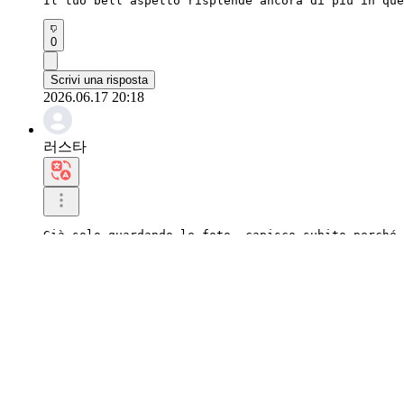
Il tuo bell'aspetto risplende ancora di più in que
0
Scrivi una risposta
2026.06.17 20:18
러스타
Già solo guardando le foto, capisco subito perché 
L'atmosfera in ogni singolo scatto è così vivida c
0
Scrivi una risposta
2026.06.03 23:37