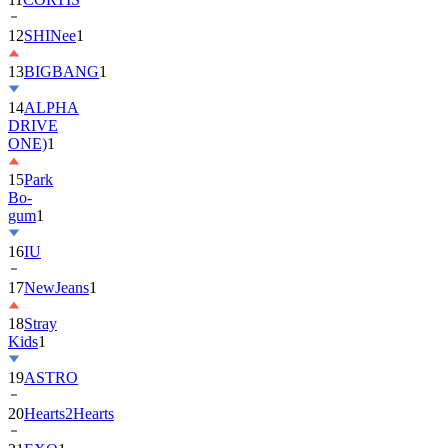
12
SHINee
1
13
BIGBANG
1
14
ALPHA
DRIVE
ONE)
1
15
Park
Bo-
gum
1
16
IU
17
NewJeans
1
18
Stray
Kids
1
19
ASTRO
20
Hearts2Hearts