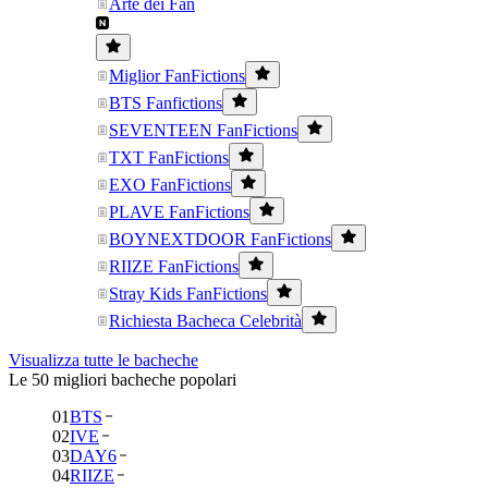
Arte dei Fan
Miglior FanFictions
BTS Fanfictions
SEVENTEEN FanFictions
TXT FanFictions
EXO FanFictions
PLAVE FanFictions
BOYNEXTDOOR FanFictions
RIIZE FanFictions
Stray Kids FanFictions
Richiesta Bacheca Celebrità
Visualizza tutte le bacheche
Le 50 migliori bacheche popolari
01
BTS
02
IVE
03
DAY6
04
RIIZE