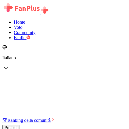
Home
Voto
Community
Fanfic
Italiano
🏆
Ranking della comunità
Preferiti