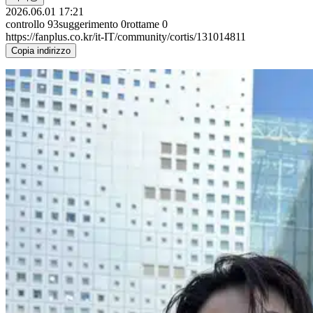
2026.06.01 17:21
controllo
93
suggerimento
0
rottame
0
https://fanplus.co.kr/it-IT/community/cortis/131014811
Copia indirizzo